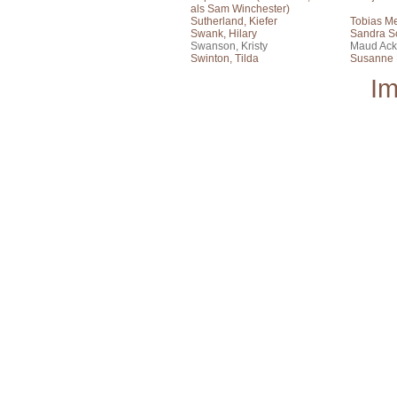
als Sam Winchester)
Sutherland, Kiefer
Tobias Me
Swank, Hilary
Sandra S
Swanson, Kristy
Maud Ac
Swinton, Tilda
Susanne B
I