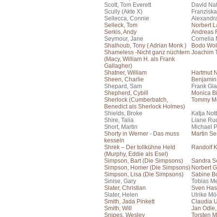
Scott, Tom Everett
David Na
Scully (Akte X)
Franziska
Sellecca, Connie
Alexandr
Selleck, Tom
Norbert 
Serkis, Andy
Andreas F
Seymour, Jane
Cornelia 
Shalhoub, Tony ( Adrian Monk )
Bodo Wol
Shameless -Nicht ganz nüchtern
Joachim 
(Macy, William H. als Frank
Gallagher)
Shatner, William
Hartmut 
Sheen, Charlie
Benjamin
Shepard, Sam
Frank Gla
Shepherd, Cybill
Monica Bi
Sherlock (Cumberbatch,
Tommy Mo
Benedict als Sherlock Holmes)
Shields, Broke
Katja No
Shire, Talia
Liane Ru
Short, Martin
Michael 
Shorty in Werner - Das muss
Martin S
kesseln
Shrek – Der tollkühne Held
Randolf 
(Murphy, Eddie als Esel)
Simpson, Bart (Die Simpsons)
Sandra S
Simpson, Homer (Die Simpsons)
Norbert G
Simpson, Lisa (Die Simpsons)
Sabine B
Sinise, Gary
Tobias Me
Slater, Christian
Sven Has
Slater, Helen
Ulrike Mö
Smith, Jada Pinkett
Claudia 
Smith, Will
Jan Odle
Snipes, Wesley
Torsten M