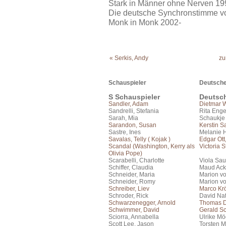
Stark in Männer ohne Nerven 1
Die deutsche Synchronstimme vo
Monk in Monk 2002-
« Serkis, Andy
zu
Schauspieler
Deutsche
S Schauspieler
Deutsc
Sandler, Adam
Dietmar 
Sandrelli, Stefania
Rita Eng
Sarah, Mia
Schaukje
Sarandon, Susan
Kerstin S
Sastre, Ines
Melanie 
Savalas, Telly ( Kojak )
Edgar Ott
Scandal (Washington, Kerry als
Victoria 
Olivia Pope)
Scarabelli, Charlotte
Viola Sau
Schiffer, Claudia
Maud Ac
Schneider, Maria
Marion vo
Schneider, Romy
Marion vo
Schreiber, Liev
Marco Kr
Schroder, Rick
David Na
Schwarzenegger, Arnold
Thomas 
Schwimmer, David
Gerald S
Sciorra, Annabella
Ulrike Mö
Scott Lee, Jason
Torsten M