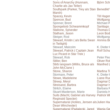
Sons of Anarchy (Hunnam,
Björn Sch
Charlie als Jax Teller)
Southpark (Parker, Trey als Stan
Benedikt
Marsh)
Spacey, Kevin
Till Hage
Spencer, Bud
Wolfgang
Spinner, Brent
Michael 
Spongebob Schwammkopf
Santiago
Stallone, Sylvester
Thomas 
Statham, Jason
Leon Bo
Steiger, Rod
Wolfgang
Stewart, Kristin ( als Bella Swan
Annina Br
in Twilight)
Stewart, Malcolm
K. Dieter
Stewart, Patrick ( Captain Jean
Rolf Schu
Luc Picard in Star Trek )
Stewart, Rob
Peter Fle
Stiller, Ben
Oliver Ro
Stirb langsam (Willis, Bruce als
Manfred
John McClane )
Stone, Sharon
Martina T
Stormare, Peter
K. Dieter
Stowe, Madeleine
Liane Rud
Streep, Meryl
Dagmar 
Streisand, Barbra
Dagmar H
Stritch, Elaine
Barbara 
Stuart-Masterson, Marie
Daniela 
Suits (Macht, Gabriel als Harvey
Patrick W
Reginald Specter)
Supernatural (Ackles, Jensen als
Julien H
Dean Winchester)
Supernatural (Padalecki, Jared
Wanja Ge