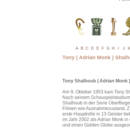
A
B
C
D
E
F
G
H
I
J
Tony ( Adrian Monk ) Sha
Tony Shalhoub ( Adrian Monk 
Am 9. Oktober 1953 kam Tony Sh
Nach seinem Schauspielstudium
Shalhoub in der Serie Überfliege
Filmen wie Ausnahmezustand, Ziv
erste Hauptrolle in 13 Geister 
im Jahr 2002 als Adrian Monk in
und einen Golden Globe ausgez