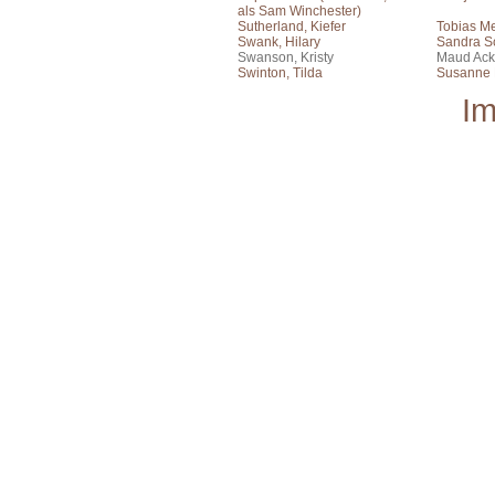
als Sam Winchester)
Sutherland, Kiefer
Tobias Me
Swank, Hilary
Sandra S
Swanson, Kristy
Maud Ac
Swinton, Tilda
Susanne B
I