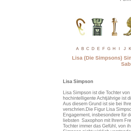
A
B
C
D
E
F
G
H
I
J
Lisa (Die Simpsons) S
Sab
Lisa Simpson
Lisa Simpson ist die Tochter v
hochintelligente Achtjährige ist 
Aus diesem Grund ist sie bei Ihr
verschrien.Die Figur Lisa Simpso
Engagement, insbesondere für d
liebsten Saxophon mit Ihrem Fre
Tochter immer das Gefühl, von i