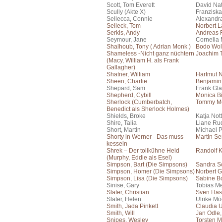
Scott, Tom Everett
David Na
Scully (Akte X)
Franziska
Sellecca, Connie
Alexandr
Selleck, Tom
Norbert 
Serkis, Andy
Andreas F
Seymour, Jane
Cornelia 
Shalhoub, Tony ( Adrian Monk )
Bodo Wol
Shameless -Nicht ganz nüchtern
Joachim 
(Macy, William H. als Frank
Gallagher)
Shatner, William
Hartmut 
Sheen, Charlie
Benjamin
Shepard, Sam
Frank Gla
Shepherd, Cybill
Monica Bi
Sherlock (Cumberbatch,
Tommy Mo
Benedict als Sherlock Holmes)
Shields, Broke
Katja No
Shire, Talia
Liane Ru
Short, Martin
Michael 
Shorty in Werner - Das muss
Martin S
kesseln
Shrek – Der tollkühne Held
Randolf 
(Murphy, Eddie als Esel)
Simpson, Bart (Die Simpsons)
Sandra S
Simpson, Homer (Die Simpsons)
Norbert G
Simpson, Lisa (Die Simpsons)
Sabine B
Sinise, Gary
Tobias Me
Slater, Christian
Sven Has
Slater, Helen
Ulrike Mö
Smith, Jada Pinkett
Claudia 
Smith, Will
Jan Odle
Snipes, Wesley
Torsten M