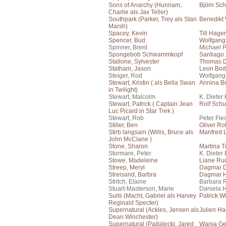
Sons of Anarchy (Hunnam,
Björn Sch
Charlie als Jax Teller)
Southpark (Parker, Trey als Stan
Benedikt
Marsh)
Spacey, Kevin
Till Hage
Spencer, Bud
Wolfgang
Spinner, Brent
Michael 
Spongebob Schwammkopf
Santiago
Stallone, Sylvester
Thomas 
Statham, Jason
Leon Bo
Steiger, Rod
Wolfgang
Stewart, Kristin ( als Bella Swan
Annina Br
in Twilight)
Stewart, Malcolm
K. Dieter
Stewart, Patrick ( Captain Jean
Rolf Schu
Luc Picard in Star Trek )
Stewart, Rob
Peter Fle
Stiller, Ben
Oliver Ro
Stirb langsam (Willis, Bruce als
Manfred
John McClane )
Stone, Sharon
Martina T
Stormare, Peter
K. Dieter
Stowe, Madeleine
Liane Rud
Streep, Meryl
Dagmar 
Streisand, Barbra
Dagmar H
Stritch, Elaine
Barbara 
Stuart-Masterson, Marie
Daniela 
Suits (Macht, Gabriel als Harvey
Patrick W
Reginald Specter)
Supernatural (Ackles, Jensen als
Julien H
Dean Winchester)
Supernatural (Padalecki, Jared
Wanja Ge