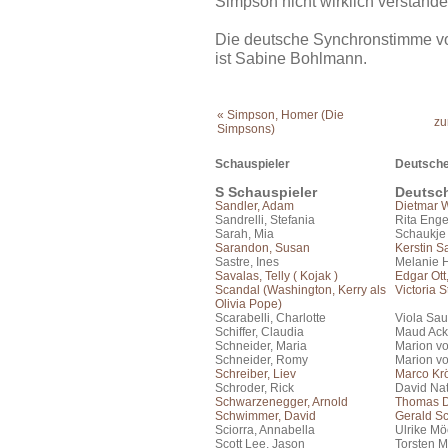
Simpson nicht wirklich verstand
Die deutsche Synchronstimme vo
ist Sabine Bohlmann.
« Simpson, Homer (Die
zu
Simpsons)
Schauspieler
Deutsche
S Schauspieler
Deutsc
Sandler, Adam
Dietmar 
Sandrelli, Stefania
Rita Eng
Sarah, Mia
Schaukje
Sarandon, Susan
Kerstin S
Sastre, Ines
Melanie 
Savalas, Telly ( Kojak )
Edgar Ott
Scandal (Washington, Kerry als
Victoria 
Olivia Pope)
Scarabelli, Charlotte
Viola Sau
Schiffer, Claudia
Maud Ac
Schneider, Maria
Marion vo
Schneider, Romy
Marion vo
Schreiber, Liev
Marco Kr
Schroder, Rick
David Na
Schwarzenegger, Arnold
Thomas 
Schwimmer, David
Gerald S
Sciorra, Annabella
Ulrike Mö
Scott Lee, Jason
Torsten M