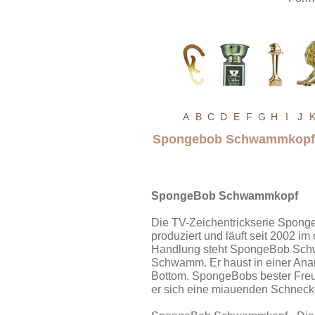
A
B
C
D
E
F
G
H
I
J
Spongebob Schwammkopf 
SpongeBob Schwammkopf
Die TV-Zeichentrickserie Spon
produziert und läuft seit 2002 i
Handlung steht SpongeBob Schw
Schwamm. Er haust in einer Anana
Bottom. SpongeBobs bester Freund
er sich eine miauenden Schnec