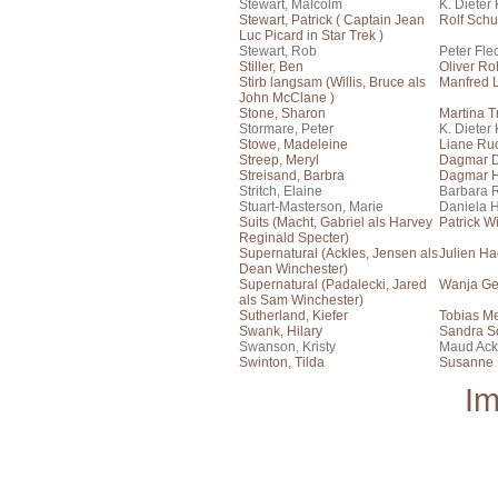
Stewart, Malcolm
K. Dieter
Stewart, Patrick ( Captain Jean
Rolf Schu
Luc Picard in Star Trek )
Stewart, Rob
Peter Fle
Stiller, Ben
Oliver Ro
Stirb langsam (Willis, Bruce als
Manfred
John McClane )
Stone, Sharon
Martina T
Stormare, Peter
K. Dieter
Stowe, Madeleine
Liane Rud
Streep, Meryl
Dagmar 
Streisand, Barbra
Dagmar H
Stritch, Elaine
Barbara 
Stuart-Masterson, Marie
Daniela 
Suits (Macht, Gabriel als Harvey
Patrick W
Reginald Specter)
Supernatural (Ackles, Jensen als
Julien H
Dean Winchester)
Supernatural (Padalecki, Jared
Wanja Ge
als Sam Winchester)
Sutherland, Kiefer
Tobias Me
Swank, Hilary
Sandra S
Swanson, Kristy
Maud Ac
Swinton, Tilda
Susanne B
I