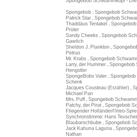
SpongeBob Schwammkopf - Die 
Spongebob , Spongebob Schwam
Patrick Star , Spongebob Schw
Thaddäus Tentakel , Spongebo
Prüter
Sandy Cheeks , Spongebob Sch
Gawlich
Sheldon J. Plankton , Sponge
Petruo
Mr. Krabs , Spongebob Schwamm
Larry, der Hummer , Spongebob
Hengstler
SpongeBobs Vater , Spongebob
Schenk
Jacques Cousteau (Erzähler) ,
Michael Pan
Mrs. Puff , Spongebob Schwamm
Patchy, der Pirat , Spongebob
Fliegender Holländer/\'Intro-S
Synchronstimme: Hans Teusche
Blaubarschbube , Spongebob S
Jack Kahuna Laguna , Spongeb
Nathan