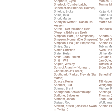
Shepherd, Cybill
Monica Bi
Sherlock (Cumberbatch,
Tommy Mo
Benedict als Sherlock Holmes)
Shields, Broke
Katja No
Shire, Talia
Liane Ru
Short, Martin
Michael 
Shorty in Werner - Das muss
Martin S
kesseln
Shrek – Der tollkühne Held
Randolf 
(Murphy, Eddie als Esel)
Simpson, Bart (Die Simpsons)
Sandra S
Simpson, Homer (Die Simpsons)
Norbert G
Simpson, Lisa (Die Simpsons)
Sabine B
Sinise, Gary
Tobias Me
Slater, Christian
Sven Has
Slater, Helen
Ulrike Mö
Smith, Jada Pinkett
Claudia 
Smith, Will
Jan Odle
Snipes, Wesley
Torsten M
Sons of Anarchy (Hunnam,
Björn Sch
Charlie als Jax Teller)
Southpark (Parker, Trey als Stan
Benedikt
Marsh)
Spacey, Kevin
Till Hage
Spencer, Bud
Wolfgang
Spinner, Brent
Michael 
Spongebob Schwammkopf
Santiago
Stallone, Sylvester
Thomas 
Statham, Jason
Leon Bo
Steiger, Rod
Wolfgang
Stewart, Kristin ( als Bella Swan
Annina Br
in Twilight)