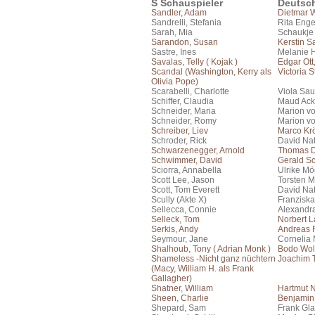
S Schauspieler
Deutsc
Sandler, Adam
Dietmar 
Sandrelli, Stefania
Rita Eng
Sarah, Mia
Schaukje
Sarandon, Susan
Kerstin S
Sastre, Ines
Melanie 
Savalas, Telly ( Kojak )
Edgar Ott
Scandal (Washington, Kerry als
Victoria 
Olivia Pope)
Scarabelli, Charlotte
Viola Sau
Schiffer, Claudia
Maud Ac
Schneider, Maria
Marion vo
Schneider, Romy
Marion vo
Schreiber, Liev
Marco Kr
Schroder, Rick
David Na
Schwarzenegger, Arnold
Thomas 
Schwimmer, David
Gerald S
Sciorra, Annabella
Ulrike Mö
Scott Lee, Jason
Torsten M
Scott, Tom Everett
David Na
Scully (Akte X)
Franziska
Sellecca, Connie
Alexandr
Selleck, Tom
Norbert 
Serkis, Andy
Andreas F
Seymour, Jane
Cornelia 
Shalhoub, Tony ( Adrian Monk )
Bodo Wol
Shameless -Nicht ganz nüchtern
Joachim 
(Macy, William H. als Frank
Gallagher)
Shatner, William
Hartmut 
Sheen, Charlie
Benjamin
Shepard, Sam
Frank Gla