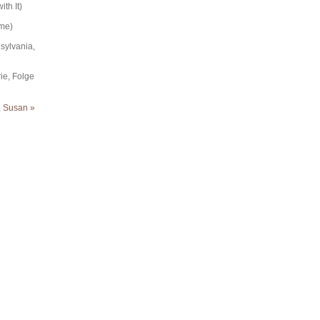
th It)
mme)
sylvania,
ie, Folge
 Susan »