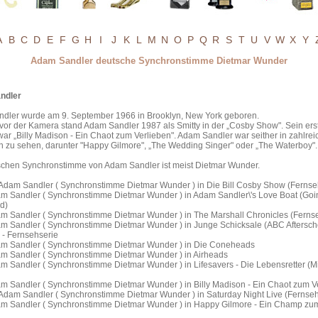
A
B
C
D
E
F
G
H
I
J
K
L
M
N
O
P
Q
R
S
T
U
V
W
X
Y
Adam Sandler deutsche Synchronstimme Dietmar Wunder
ndler
dler wurde am 9. September 1966 in Brooklyn, New York geboren.
vor der Kamera stand Adam Sandler 1987 als Smitty in der „Cosby Show". Sein ers
war „Billy Madison - Ein Chaot zum Verlieben". Adam Sandler war seither in zahlre
 zu sehen, darunter "Happy Gilmore", „The Wedding Singer" oder „The Waterboy".
schen Synchronstimme von Adam Sandler ist meist Dietmar Wunder.
Adam Sandler ( Synchronstimme Dietmar Wunder ) in Die Bill Cosby Show (Fernse
m Sandler ( Synchronstimme Dietmar Wunder ) in Adam Sandler\'s Love Boat (Goi
d)
m Sandler ( Synchronstimme Dietmar Wunder ) in The Marshall Chronicles (Ferns
m Sandler ( Synchronstimme Dietmar Wunder ) in Junge Schicksale (ABC Aftersch
 - Fernsehserie
m Sandler ( Synchronstimme Dietmar Wunder ) in Die Coneheads
m Sandler ( Synchronstimme Dietmar Wunder ) in Airheads
m Sandler ( Synchronstimme Dietmar Wunder ) in Lifesavers - Die Lebensretter (M
m Sandler ( Synchronstimme Dietmar Wunder ) in Billy Madison - Ein Chaot zum V
Adam Sandler ( Synchronstimme Dietmar Wunder ) in Saturday Night Live (Fernseh
m Sandler ( Synchronstimme Dietmar Wunder ) in Happy Gilmore - Ein Champ zu
n