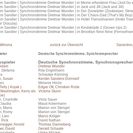
m Sandler ( Synchronstimme Dietmar Wunder ) in Meine erfundene Frau (Just Go wi
 Sandler ( Synchronstimme Dietmar Wunder ) in Jack und Jill (Jack and Jill)
m Sandler ( Synchronstimme Dietmar Wunder ) in Der Zoowärter (Zookeeper, Sti
m Sandler ( Synchronstimme Dietmar Wunder ) in Der Chaos-Dad (That’s My Boy)
m Sandler ( Synchronstimme Dietmar Wunder ) in Hotel Transsilvanien (Hotel Tran
ür Dracula)
m Sandler ( Synchronstimme Dietmar Wunder ) in Kindsköpfe 2 (Grown Ups 2)
m Sandler ( Synchronstimme Dietmar Wunder ) in Brooklyn Nine-Nine (Fernsehser
 Winona
zurück zur Übersicht
Sarandon,
eler
Deutsche Synchronstimme, Synchronsprecher
spieler
Deutsche Synchronstimme, Synchronsprecher
 Adam
Dietmar Wunder
, Stefania
Rita Engelmann
ia
Schaukje Könning
, Susan
Kerstin Sanders-Dornseif
nes
Melanie Hinze
Telly ( Kojak )
Edgar Ott, Christian Rode
(Washington, Kerry als
Victoria Sturm
pe)
i, Charlotte
Viola Sauer
 Claudia
Maud Ackermann
r, Maria
Marion von Stengel
r, Romy
Marion von Stengel
, Liev
Marco Kröger
 Rick
David Nathan
negger, Arnold
Thomas Danneberg
r, David
Gerald Schaale
Annabella
Ulrike Möckel