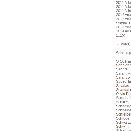
2011 Ada
2011 Adam
2011 Ada
2012 Ada
2012 Ada
Stimme f
2013 Ada
2014 Ada
1x15)
« Ryder,
Schauspi
S Schau
Sandler,
Sandrelli
Sarah, M
Sarandon
Sastre, I
Savalas, 
Scandal 
Olivia Po
Scarabell
Schiffer,
Schneide
Schneide
Schreiber
Schroder,
Schwarze
Schwimme
Sciorra, 