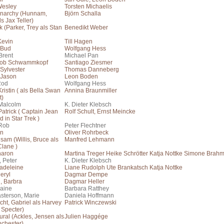
Wesley
Torsten Michaelis
Anarchy (Hunnam,
Björn Schalla
ls Jax Teller)
 (Parker, Trey als Stan
Benedikt Weber
Kevin
Till Hagen
 Bud
Wolfgang Hess
Brent
Michael Pan
ob Schwammkopf
Santiago Ziesmer
 Sylvester
Thomas Danneberg
 Jason
Leon Boden
Rod
Wolfgang Hess
Kristin ( als Bella Swan
Annina Braunmiller
t)
 Malcolm
K. Dieter Klebsch
Patrick ( Captain Jean
Rolf Schult, Ernst Meincke
d in Star Trek )
 Rob
Peter Flechtner
en
Oliver Rohrbeck
gsam (Willis, Bruce als
Manfred Lehmann
lane )
haron
Martina Treger Heike Schrötter Katja Nottke Simone Brah
 Peter
K. Dieter Klebsch
adeleine
Liane Rudolph Ute Brankatsch Katja Nottke
eryl
Dagmar Dempe
, Barbra
Dagmar Heller
laine
Barbara Ratthey
sterson, Marie
Daniela Hoffmann
cht, Gabriel als Harvey
Patrick Winczewski
 Specter)
ral (Ackles, Jensen als
Julien Haggége
chester)