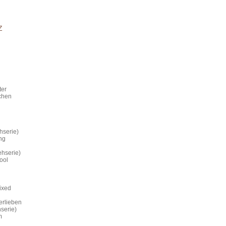
Z
ter
ichen
hserie)
ng
ehserie)
ool
ixed
erlieben
serie)
m