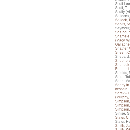
Scott Lee
Scott, To
Scully (A
Sellecca
Selleck,
Serkis, A
Seymour,
Shalhoub,
Shameles
(Macy, Wi
Gallaghe
Shatner, 
Sheen, C
Shepard
Shepherd
Sherlock
Benedict
Shields, 
Shire, Tal
Short, Ma
Shorty i
kesseln
Shrek – D
(Murphy, 
Simpson,
Simpson,
Simpson,
Sinise, G
Slater, Ch
Slater, H
Smith, Ja
Smith, Wi