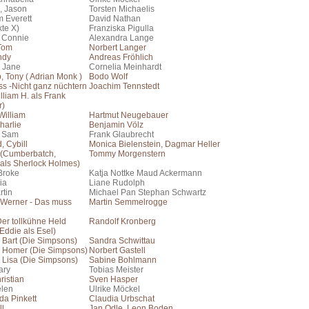
, Jason
Torsten Michaelis
m Everett
David Nathan
kte X)
Franziska Pigulla
, Connie
Alexandra Lange
 Tom
Norbert Langer
ndy
Andreas Fröhlich
 Jane
Cornelia Meinhardt
 Tony ( Adrian Monk )
Bodo Wolf
s -Nicht ganz nüchtern
Joachim Tennstedt
lliam H. als Frank
r)
William
Hartmut Neugebauer
harlie
Benjamin Völz
, Sam
Frank Glaubrecht
, Cybill
Monica Bielenstein, Dagmar Heller
 (Cumberbatch,
Tommy Morgenstern
 als Sherlock Holmes)
Broke
Katja Nottke Maud Ackermann
ia
Liane Rudolph
rtin
Michael Pan Stephan Schwartz
n Werner - Das muss
Martin Semmelrogge
er tollkühne Held
Randolf Kronberg
Eddie als Esel)
 Bart (Die Simpsons)
Sandra Schwittau
 Homer (Die Simpsons)
Norbert Gastell
 Lisa (Die Simpsons)
Sabine Bohlmann
ary
Tobias Meister
ristian
Sven Hasper
elen
Ulrike Möckel
da Pinkett
Claudia Urbschat
ll
Jan Odle, Leon Boden