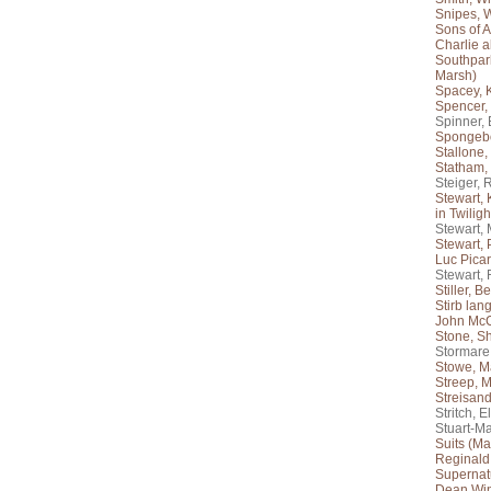
Snipes, 
Sons of 
Charlie a
Southpark
Marsh)
Spacey, 
Spencer,
Spinner, 
Spongeb
Stallone,
Statham,
Steiger, 
Stewart, 
in Twiligh
Stewart,
Stewart, 
Luc Picar
Stewart,
Stiller, B
Stirb lan
John McC
Stone, S
Stormare,
Stowe, M
Streep, M
Streisand
Stritch, E
Stuart-Ma
Suits (Ma
Reginald
Supernatu
Dean Win