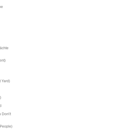
he
ächte
ent)
 Yard)
)
d
 Don\'t
 People)