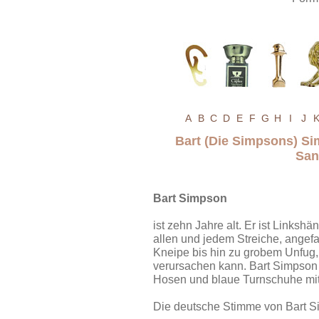
A
B
C
D
E
F
G
H
I
J
Bart (Die Simpsons) S
San
Bart Simpson
ist zehn Jahre alt. Er ist Linksh
allen und jedem Streiche, ange
Kneipe bis hin zu grobem Unfug,
verursachen kann. Bart Simpson h
Hosen und blaue Turnschuhe mi
Die deutsche Stimme von Bart Si