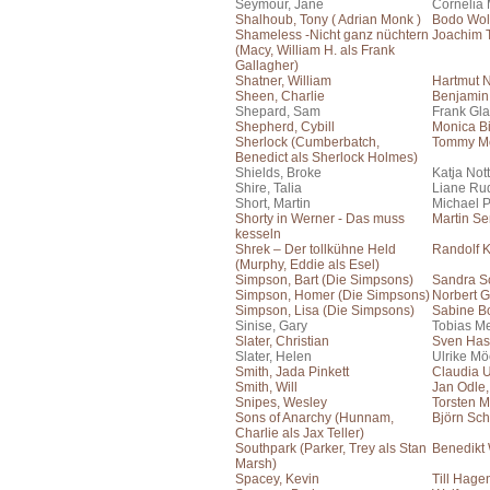
Seymour, Jane
Cornelia 
Shalhoub, Tony ( Adrian Monk )
Bodo Wol
Shameless -Nicht ganz nüchtern
Joachim 
(Macy, William H. als Frank
Gallagher)
Shatner, William
Hartmut 
Sheen, Charlie
Benjamin
Shepard, Sam
Frank Gla
Shepherd, Cybill
Monica Bi
Sherlock (Cumberbatch,
Tommy Mo
Benedict als Sherlock Holmes)
Shields, Broke
Katja No
Shire, Talia
Liane Ru
Short, Martin
Michael 
Shorty in Werner - Das muss
Martin S
kesseln
Shrek – Der tollkühne Held
Randolf 
(Murphy, Eddie als Esel)
Simpson, Bart (Die Simpsons)
Sandra S
Simpson, Homer (Die Simpsons)
Norbert G
Simpson, Lisa (Die Simpsons)
Sabine B
Sinise, Gary
Tobias Me
Slater, Christian
Sven Has
Slater, Helen
Ulrike Mö
Smith, Jada Pinkett
Claudia 
Smith, Will
Jan Odle
Snipes, Wesley
Torsten M
Sons of Anarchy (Hunnam,
Björn Sch
Charlie als Jax Teller)
Southpark (Parker, Trey als Stan
Benedikt
Marsh)
Spacey, Kevin
Till Hage