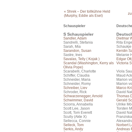
« Shrek – Der tollkühne Held
zu
(Murphy, Eddie als Esel)
Schauspieler
Deutsche
S Schauspieler
Deutsc
Sandler, Adam
Dietmar 
Sandrelli, Stefania
Rita Eng
Sarah, Mia
Schaukje
Sarandon, Susan
Kerstin S
Sastre, Ines
Melanie 
Savalas, Telly ( Kojak )
Edgar Ott
Scandal (Washington, Kerry als
Victoria 
Olivia Pope)
Scarabelli, Charlotte
Viola Sau
Schiffer, Claudia
Maud Ac
Schneider, Maria
Marion vo
Schneider, Romy
Marion vo
Schreiber, Liev
Marco Kr
Schroder, Rick
David Na
Schwarzenegger, Arnold
Thomas 
Schwimmer, David
Gerald S
Sciorra, Annabella
Ulrike Mö
Scott Lee, Jason
Torsten M
Scott, Tom Everett
David Na
Scully (Akte X)
Franziska
Sellecca, Connie
Alexandr
Selleck, Tom
Norbert 
Serkis, Andy
Andreas F