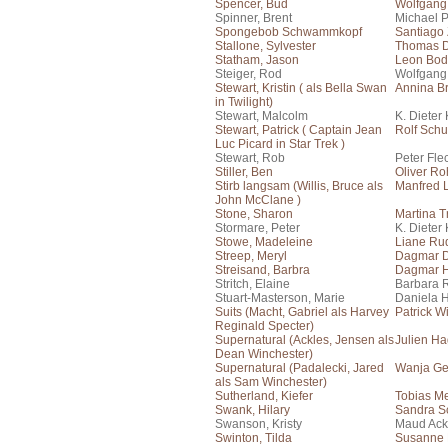
Spencer, Bud
Wolfgang
Spinner, Brent
Michael 
Spongebob Schwammkopf
Santiago
Stallone, Sylvester
Thomas 
Statham, Jason
Leon Bo
Steiger, Rod
Wolfgang
Stewart, Kristin ( als Bella Swan
Annina Br
in Twilight)
Stewart, Malcolm
K. Dieter
Stewart, Patrick ( Captain Jean
Rolf Schu
Luc Picard in Star Trek )
Stewart, Rob
Peter Fle
Stiller, Ben
Oliver Ro
Stirb langsam (Willis, Bruce als
Manfred
John McClane )
Stone, Sharon
Martina T
Stormare, Peter
K. Dieter
Stowe, Madeleine
Liane Rud
Streep, Meryl
Dagmar 
Streisand, Barbra
Dagmar H
Stritch, Elaine
Barbara 
Stuart-Masterson, Marie
Daniela 
Suits (Macht, Gabriel als Harvey
Patrick W
Reginald Specter)
Supernatural (Ackles, Jensen als
Julien H
Dean Winchester)
Supernatural (Padalecki, Jared
Wanja Ge
als Sam Winchester)
Sutherland, Kiefer
Tobias Me
Swank, Hilary
Sandra S
Swanson, Kristy
Maud Ac
Swinton, Tilda
Susanne B