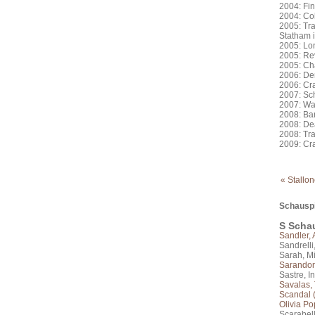
2004: Fi
2004: Co
2005: Tr
Statham 
2005: L
2005: 
2005:
2006: De
2006: C
2007: Sc
2007:
2008: 
2008: 
2008: 
2009: Cr
« Stallon
Schauspi
S Schau
Sandler,
Sandrelli
Sarah, M
Sarandon
Sastre, I
Savalas, 
Scandal 
Olivia Po
Scarabell