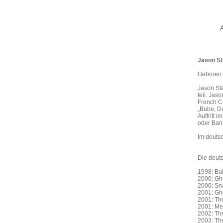
Jason S
Geboren 
Jason St
teil. Jas
French C
„Bube, D
Auftritt 
oder Ban
Im deuts
Die deu
1998: Bu
2000: Gh
2000: S
2001: 
2001: T
2001: M
2002: T
2003: Th