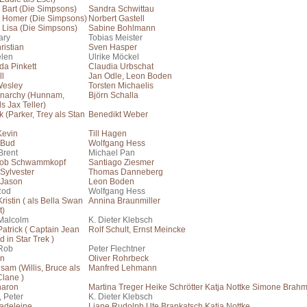
 Bart (Die Simpsons)
Sandra Schwittau
 Homer (Die Simpsons)
Norbert Gastell
 Lisa (Die Simpsons)
Sabine Bohlmann
ary
Tobias Meister
ristian
Sven Hasper
elen
Ulrike Möckel
da Pinkett
Claudia Urbschat
ll
Jan Odle, Leon Boden
Wesley
Torsten Michaelis
Anarchy (Hunnam,
Björn Schalla
ls Jax Teller)
 (Parker, Trey als Stan
Benedikt Weber
Kevin
Till Hagen
 Bud
Wolfgang Hess
Brent
Michael Pan
ob Schwammkopf
Santiago Ziesmer
 Sylvester
Thomas Danneberg
 Jason
Leon Boden
Rod
Wolfgang Hess
Kristin ( als Bella Swan
Annina Braunmiller
t)
 Malcolm
K. Dieter Klebsch
Patrick ( Captain Jean
Rolf Schult, Ernst Meincke
d in Star Trek )
 Rob
Peter Flechtner
en
Oliver Rohrbeck
gsam (Willis, Bruce als
Manfred Lehmann
lane )
haron
Martina Treger Heike Schrötter Katja Nottke Simone Brah
 Peter
K. Dieter Klebsch
adeleine
Liane Rudolph Ute Brankatsch Katja Nottke