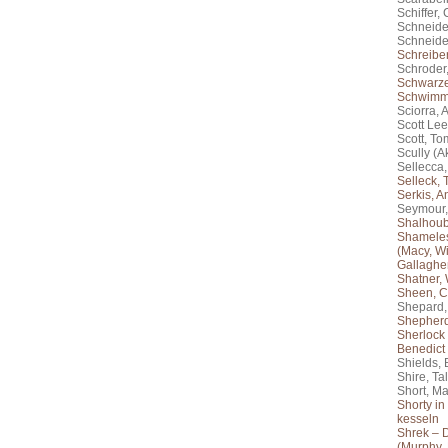
Schiffer,
Schneide
Schneide
Schreiber
Schroder,
Schwarze
Schwimme
Sciorra, 
Scott Lee
Scott, To
Scully (A
Sellecca
Selleck,
Serkis, A
Seymour,
Shalhoub,
Shameles
(Macy, Wi
Gallaghe
Shatner, 
Sheen, C
Shepard
Shepherd
Sherlock
Benedict
Shields, 
Shire, Tal
Short, Ma
Shorty i
kesseln
Shrek – D
(Murphy, 