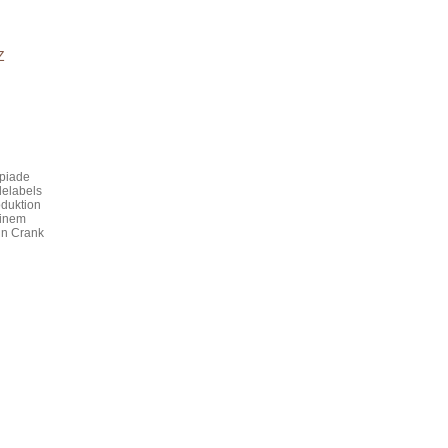
Z
mpiade
delabels
oduktion
einem
 in Crank