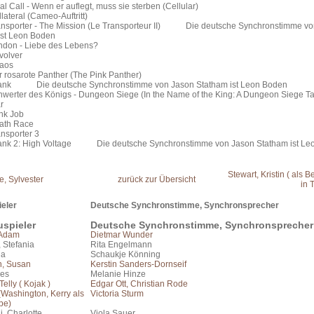
nal Call - Wenn er auflegt, muss sie sterben (Cellular)
llateral (Cameo-Auftritt)
ansporter - The Mission (Le Transporteur II) Die deutsche Synchronstimme vo
ist Leon Boden
ondon - Liebe des Lebens?
Revolver
 Chaos
r rosarote Panther (The Pink Panther)
rank Die deutsche Synchronstimme von Jason Statham ist Leon Boden
hwerter des Königs - Dungeon Siege (In the Name of the King: A Dungeon Sie
 War
Bank Job
Death Race
Transporter 3
ank 2: High Voltage Die deutsche Synchronstimme von Jason Statham ist Le
Stewart, Kristin ( als 
e, Sylvester
zurück zur Übersicht
in 
eler
Deutsche Synchronstimme, Synchronsprecher
spieler
Deutsche Synchronstimme, Synchronsprecher
 Adam
Dietmar Wunder
, Stefania
Rita Engelmann
ia
Schaukje Könning
, Susan
Kerstin Sanders-Dornseif
nes
Melanie Hinze
Telly ( Kojak )
Edgar Ott, Christian Rode
(Washington, Kerry als
Victoria Sturm
pe)
i, Charlotte
Viola Sauer