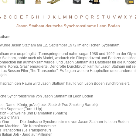
A
B
C
D
E
F
G
H
I
J
K
L
M
N
O
P
Q
R
S
T
U
V
W
X
Y
Jason Statham deutsche Synchronstimme Leon Boden
tatham
wurde Jason Statham am 12. September 1972 im englischen Sydenham.
atham war ursprünglich Turmspringer und nahm sogar 1988 und 1992 an der Oly
on Statham jobbte auch als Model, wodurch ein Filmproduzent und Besitzer des Mo
onnection ihn aufmerksam wurde und Jason Statham als Darsteller für die Kinopr
ame, König, Gras" engagierte. Der große Durchbruch kam für Jason Statham mit s
im Luc Besson Film „The Transporter". Es folgten weitere Hauptrollen unter anderem
kjob.
chsprachigen Raum wird Jason Statham häufig von Leon Boden synchronisiert.
tsche Synchronstimme von Jason Statham ist Leon Boden
be, Dame, König, grAs (Lock, Stock & Two Smoking Barrels)
etto Superstar (Turn It Up)
natch - Schweine und Diamanten (Snatch)
Ghosts of Mars
he One Die deutsche Synchronstimme von Jason Statham ist Leon Boden
ean Machine - Die Kampfmaschine
he Transporter (Le Transporteur)
e Italian Job - Jagd auf Millionen