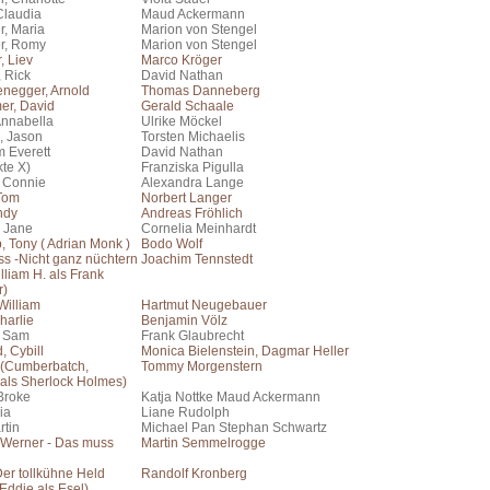
 Claudia
Maud Ackermann
r, Maria
Marion von Stengel
r, Romy
Marion von Stengel
, Liev
Marco Kröger
 Rick
David Nathan
negger, Arnold
Thomas Danneberg
r, David
Gerald Schaale
Annabella
Ulrike Möckel
, Jason
Torsten Michaelis
m Everett
David Nathan
kte X)
Franziska Pigulla
, Connie
Alexandra Lange
 Tom
Norbert Langer
ndy
Andreas Fröhlich
 Jane
Cornelia Meinhardt
 Tony ( Adrian Monk )
Bodo Wolf
s -Nicht ganz nüchtern
Joachim Tennstedt
lliam H. als Frank
r)
William
Hartmut Neugebauer
harlie
Benjamin Völz
, Sam
Frank Glaubrecht
, Cybill
Monica Bielenstein, Dagmar Heller
 (Cumberbatch,
Tommy Morgenstern
 als Sherlock Holmes)
Broke
Katja Nottke Maud Ackermann
ia
Liane Rudolph
rtin
Michael Pan Stephan Schwartz
n Werner - Das muss
Martin Semmelrogge
er tollkühne Held
Randolf Kronberg
Eddie als Esel)