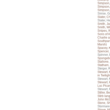
Simpson,
Simpson,
Simpson,
Sinise, G
Slater, Ch
Slater, H
Smith, Ja
Smith, Wi
Snipes, 
Sons of 
Charlie a
Southpark
Marsh)
Spacey, 
Spencer,
Spinner, 
Spongeb
Stallone,
Statham,
Steiger, 
Stewart, 
in Twiligh
Stewart,
Stewart, 
Luc Picar
Stewart,
Stiller, B
Stirb lan
John McC
Stone, S
Stormare,
Stowe, M