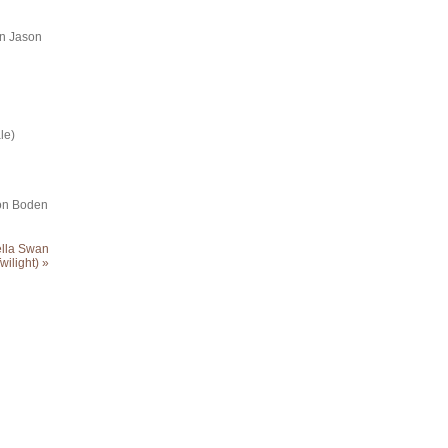
n Jason
ge Tale)
on Boden
Bella Swan
Twilight) »