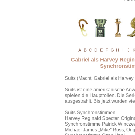
A
B
C
D
E
F
G
H
I
J
Gabriel als Harvey Regin
Synchronstim
Suits (Macht, Gabriel als Harvey
Suits ist eine amerikanische Anw
spielen die Hauptrollen. Die Ser
ausgestrahlt. Bis jetzt wurden vie
Suits Synchronstimmen
Harvey Reginald Specter, Origina
Synchronstimme Patrick Wincze
Michael James „Mike“ Ross, Origi