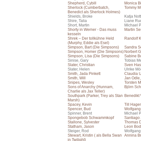
Shepherd, Cybill
Monica Bi
Sherlock (Cumberbatch,
Tommy Mo
Benedict als Sherlock Holmes)
Shields, Broke
Katja No
Shire, Talia
Liane Ru
Short, Martin
Michael 
Shorty in Werner - Das muss
Martin S
kesseln
Shrek – Der tollkühne Held
Randolf 
(Murphy, Eddie als Esel)
Simpson, Bart (Die Simpsons)
Sandra S
Simpson, Homer (Die Simpsons)
Norbert G
Simpson, Lisa (Die Simpsons)
Sabine B
Sinise, Gary
Tobias Me
Slater, Christian
Sven Has
Slater, Helen
Ulrike Mö
Smith, Jada Pinkett
Claudia 
Smith, Will
Jan Odle
Snipes, Wesley
Torsten M
Sons of Anarchy (Hunnam,
Björn Sch
Charlie als Jax Teller)
Southpark (Parker, Trey als Stan
Benedikt
Marsh)
Spacey, Kevin
Till Hage
Spencer, Bud
Wolfgang
Spinner, Brent
Michael 
Spongebob Schwammkopf
Santiago
Stallone, Sylvester
Thomas 
Statham, Jason
Leon Bo
Steiger, Rod
Wolfgang
Stewart, Kristin ( als Bella Swan
Annina Br
in Twilight)