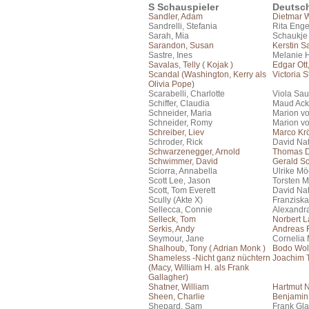
S Schauspieler
Deutsc
Sandler, Adam
Dietmar 
Sandrelli, Stefania
Rita Eng
Sarah, Mia
Schaukje
Sarandon, Susan
Kerstin S
Sastre, Ines
Melanie 
Savalas, Telly ( Kojak )
Edgar Ott
Scandal (Washington, Kerry als
Victoria 
Olivia Pope)
Scarabelli, Charlotte
Viola Sau
Schiffer, Claudia
Maud Ac
Schneider, Maria
Marion vo
Schneider, Romy
Marion vo
Schreiber, Liev
Marco Kr
Schroder, Rick
David Na
Schwarzenegger, Arnold
Thomas 
Schwimmer, David
Gerald S
Sciorra, Annabella
Ulrike Mö
Scott Lee, Jason
Torsten M
Scott, Tom Everett
David Na
Scully (Akte X)
Franziska
Sellecca, Connie
Alexandr
Selleck, Tom
Norbert 
Serkis, Andy
Andreas F
Seymour, Jane
Cornelia 
Shalhoub, Tony ( Adrian Monk )
Bodo Wol
Shameless -Nicht ganz nüchtern
Joachim 
(Macy, William H. als Frank
Gallagher)
Shatner, William
Hartmut 
Sheen, Charlie
Benjamin
Shepard, Sam
Frank Gla