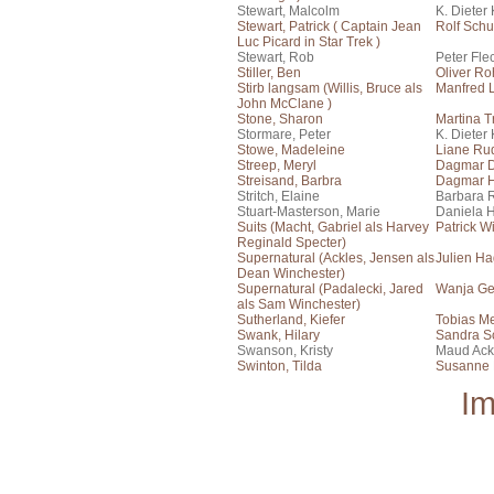
Stewart, Malcolm
K. Dieter
Stewart, Patrick ( Captain Jean
Rolf Schu
Luc Picard in Star Trek )
Stewart, Rob
Peter Fle
Stiller, Ben
Oliver Ro
Stirb langsam (Willis, Bruce als
Manfred
John McClane )
Stone, Sharon
Martina T
Stormare, Peter
K. Dieter
Stowe, Madeleine
Liane Rud
Streep, Meryl
Dagmar 
Streisand, Barbra
Dagmar H
Stritch, Elaine
Barbara 
Stuart-Masterson, Marie
Daniela 
Suits (Macht, Gabriel als Harvey
Patrick W
Reginald Specter)
Supernatural (Ackles, Jensen als
Julien H
Dean Winchester)
Supernatural (Padalecki, Jared
Wanja Ge
als Sam Winchester)
Sutherland, Kiefer
Tobias Me
Swank, Hilary
Sandra S
Swanson, Kristy
Maud Ac
Swinton, Tilda
Susanne B
I