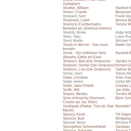
Gallagher)
Shatner, William
Hartmut 
Sheen, Charlie
Benjamin
Shepard, Sam
Frank Gla
Shepherd, Cybill
Monica Bi
Sherlock (Cumberbatch,
Tommy Mo
Benedict als Sherlock Holmes)
Shields, Broke
Katja No
Shire, Talia
Liane Ru
Short, Martin
Michael 
Shorty in Werner - Das muss
Martin S
kesseln
Shrek – Der tollkühne Held
Randolf 
(Murphy, Eddie als Esel)
Simpson, Bart (Die Simpsons)
Sandra S
Simpson, Homer (Die Simpsons)
Norbert G
Simpson, Lisa (Die Simpsons)
Sabine B
Sinise, Gary
Tobias Me
Slater, Christian
Sven Has
Slater, Helen
Ulrike Mö
Smith, Jada Pinkett
Claudia 
Smith, Will
Jan Odle
Snipes, Wesley
Torsten M
Sons of Anarchy (Hunnam,
Björn Sch
Charlie als Jax Teller)
Southpark (Parker, Trey als Stan
Benedikt
Marsh)
Spacey, Kevin
Till Hage
Spencer, Bud
Wolfgang
Spinner, Brent
Michael 
Spongebob Schwammkopf
Santiago
Stallone, Sylvester
Thomas 