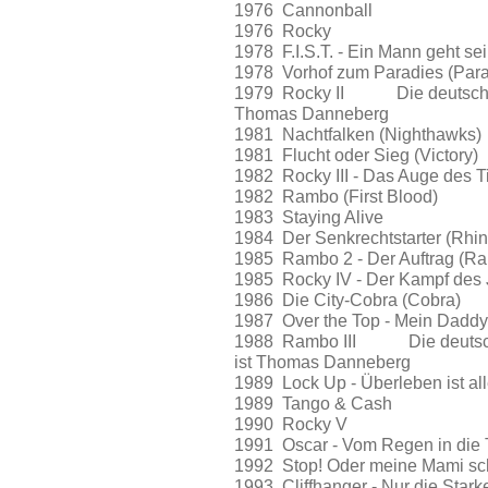
1976 Cannonball
1976 Rocky
1978 F.I.S.T. - Ein Mann ge
1978 Vorhof zum Paradies (P
1979 Rocky II Die deutsche S
Thomas Danneberg
1981 Nachtfalken (Nighth
1981 Flucht oder Sieg (Vic
1982 Rocky III - Das Auge d
1982 Rambo (First Blood)
1983 Staying Alive
1984 Der Senkrechtstarter 
1985 Rambo 2 - Der Auftrag (
1985 Rocky IV - Der Kampf 
1986 Die City-Cobra (Cob
1987 Over the Top - Mein Dad
1988 Rambo III Die deutsche 
ist Thomas Danneberg
1989 Lock Up - Überleben is
1989 Tango & Cash
1990 Rocky V
1991 Oscar - Vom Regen in 
1992 Stop! Oder meine Mami s
1993 Cliffhanger - Nur die S