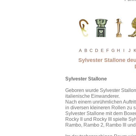
A
B
C
D
E
F
G
H
I
J
Sylvester Stallone d
Sylvester Stallone
Geboren wurde Sylvester Stallon
italienische Einwanderer.
Nach einem unrühmlichen Auftritt
in diversen kleineren Rollen zu
Sylvester Stallone mit dem Box
Rocky II und Rocky III spielte Sy
Rambo, Rambo 2, Rambo III un