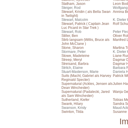
Statham, Jason
Leon Bo
Steiger, Rod
Wolfgang
Stewart, Kristin ( als Bella Swan
Annina Br
in Twilight)
Stewart, Malcolm
K. Dieter
Stewart, Patrick ( Captain Jean
Rolf Schu
Luc Picard in Star Trek )
Stewart, Rob
Peter Fle
Stiller, Ben
Oliver Ro
Stirb langsam (Willis, Bruce als
Manfred
John McClane )
Stone, Sharon
Martina T
Stormare, Peter
K. Dieter
Stowe, Madeleine
Liane Rud
Streep, Meryl
Dagmar 
Streisand, Barbra
Dagmar H
Stritch, Elaine
Barbara 
Stuart-Masterson, Marie
Daniela 
Suits (Macht, Gabriel als Harvey
Patrick W
Reginald Specter)
Supernatural (Ackles, Jensen als
Julien H
Dean Winchester)
Supernatural (Padalecki, Jared
Wanja Ge
als Sam Winchester)
Sutherland, Kiefer
Tobias Me
Swank, Hilary
Sandra S
Swanson, Kristy
Maud Ac
Swinton, Tilda
Susanne B
I