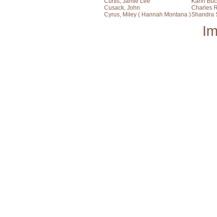
Curtis, Jamie Lee
Karin Bu
Cusack, John
Charles R
Cyrus, Miley ( Hannah Montana )
Shandra 
I