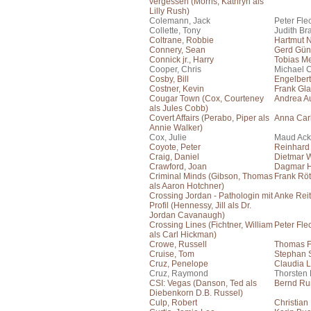
vergessen (Morris, Kathryn als
Lilly Rush)
Colemann, Jack
Peter Fle
Collette, Tony
Judith Br
Coltrane, Robbie
Hartmut 
Connery, Sean
Gerd Gün
Connick jr., Harry
Tobias Me
Cooper, Chris
Michael C
Cosby, Bill
Engelber
Costner, Kevin
Frank Gla
Cougar Town (Cox, Courteney
Andrea A
als Jules Cobb)
Covert Affairs (Perabo, Piper als
Anna Car
Annie Walker)
Cox, Julie
Maud Ac
Coyote, Peter
Reinhard
Craig, Daniel
Dietmar 
Crawford, Joan
Dagmar H
Criminal Minds (Gibson, Thomas
Frank Rö
als Aaron Hotchner)
Crossing Jordan - Pathologin mit
Anke Reit
Profil (Hennessy, Jill als Dr.
Jordan Cavanaugh)
Crossing Lines (Fichtner, William
Peter Fle
als Carl Hickman)
Crowe, Russell
Thomas F
Cruise, Tom
Stephan S
Cruz, Penelope
Claudia L
Cruz, Raymond
Thorsten
CSI: Vegas (Danson, Ted als
Bernd Ru
Diebenkorn D.B. Russel)
Culp, Robert
Christian