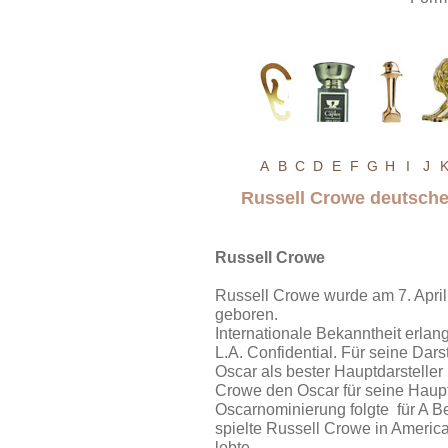
A
B
C
D
E
F
G
H
I
J
Russell Crowe deutsch
Russell Crowe
Russell Crowe wurde am 7. Apri
geboren.
Internationale Bekanntheit erlan
L.A. Confidential. Für seine Dars
Oscar als bester Hauptdarsteller
Crowe den Oscar für seine Hauptr
Oscarnominierung folgte für A Bea
spielte Russell Crowe in Americ
lebte.