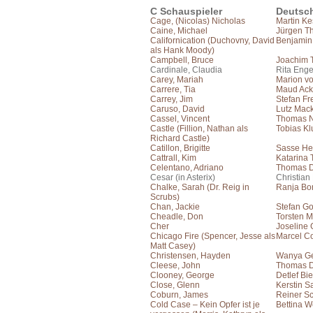
C Schauspieler
Deutsc
Cage, (Nicolas) Nicholas
Martin Ke
Caine, Michael
Jürgen T
Californication (Duchovny, David
Benjamin
als Hank Moody)
Campbell, Bruce
Joachim 
Cardinale, Claudia
Rita Enge
Carey, Mariah
Marion vo
Carrere, Tia
Maud Ac
Carrey, Jim
Stefan Fr
Caruso, David
Lutz Mac
Cassel, Vincent
Thomas N
Castle (Fillion, Nathan als
Tobias Kl
Richard Castle)
Catillon, Brigitte
Sasse He
Cattrall, Kim
Katarina
Celentano, Adriano
Thomas 
Cesar (in Asterix)
Christian
Chalke, Sarah (Dr. Reig in
Ranja Bo
Scrubs)
Chan, Jackie
Stefan Go
Cheadle, Don
Torsten M
Cher
Joseline
Chicago Fire (Spencer, Jesse als
Marcel Co
Matt Casey)
Christensen, Hayden
Wanya Ge
Cleese, John
Thomas 
Clooney, George
Detlef Bi
Close, Glenn
Kerstin S
Coburn, James
Reiner S
Cold Case – Kein Opfer ist je
Bettina W