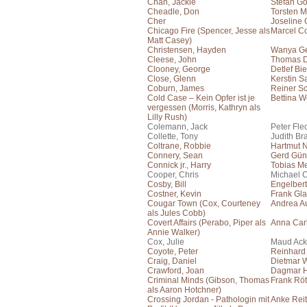
Chan, Jackie
Stefan Go
Cheadle, Don
Torsten M
Cher
Joseline
Chicago Fire (Spencer, Jesse als
Marcel Co
Matt Casey)
Christensen, Hayden
Wanya Ge
Cleese, John
Thomas 
Clooney, George
Detlef Bi
Close, Glenn
Kerstin S
Coburn, James
Reiner S
Cold Case – Kein Opfer ist je
Bettina W
vergessen (Morris, Kathryn als
Lilly Rush)
Colemann, Jack
Peter Fle
Collette, Tony
Judith Br
Coltrane, Robbie
Hartmut 
Connery, Sean
Gerd Gün
Connick jr., Harry
Tobias Me
Cooper, Chris
Michael C
Cosby, Bill
Engelber
Costner, Kevin
Frank Gla
Cougar Town (Cox, Courteney
Andrea A
als Jules Cobb)
Covert Affairs (Perabo, Piper als
Anna Car
Annie Walker)
Cox, Julie
Maud Ac
Coyote, Peter
Reinhard
Craig, Daniel
Dietmar 
Crawford, Joan
Dagmar H
Criminal Minds (Gibson, Thomas
Frank Rö
als Aaron Hotchner)
Crossing Jordan - Pathologin mit
Anke Reit