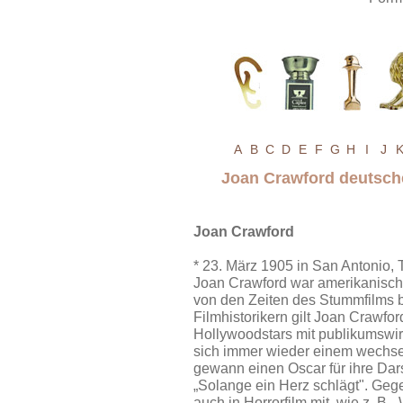
A
B
C
D
E
F
G
H
I
J
Joan Crawford deutsch
Joan Crawford
* 23. März 1905 in San Antonio, 
Joan Crawford war amerikanische 
von den Zeiten des Stummfilms bi
Filmhistorikern gilt Joan Crawfor
Hollywoodstars mit publikumswirk
sich immer wieder einem wechs
gewann einen Oscar für ihre Dars
„Solange ein Herz schlägt". Gege
auch in Horrorfilm mit, wie z. B