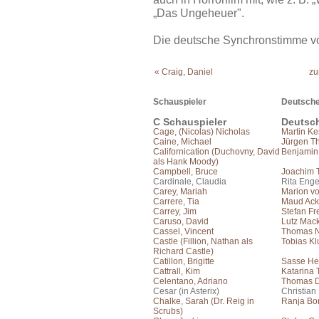
„Das Ungeheuer".
Die deutsche Synchronstimme vo
« Craig, Daniel
zu
Schauspieler
Deutsche
C Schauspieler
Deutsc
Cage, (Nicolas) Nicholas
Martin Ke
Caine, Michael
Jürgen T
Californication (Duchovny, David
Benjamin
als Hank Moody)
Campbell, Bruce
Joachim 
Cardinale, Claudia
Rita Enge
Carey, Mariah
Marion vo
Carrere, Tia
Maud Ac
Carrey, Jim
Stefan Fr
Caruso, David
Lutz Mac
Cassel, Vincent
Thomas N
Castle (Fillion, Nathan als
Tobias Kl
Richard Castle)
Catillon, Brigitte
Sasse He
Cattrall, Kim
Katarina
Celentano, Adriano
Thomas 
Cesar (in Asterix)
Christian
Chalke, Sarah (Dr. Reig in
Ranja Bo
Scrubs)