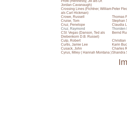
Profil (Hennessy, Jill als Dr.
Jordan Cavanaugh)
Crossing Lines (Fichtner, William
Peter Fle
als Carl Hickman)
Crowe, Russell
Thomas F
Cruise, Tom
Stephan S
Cruz, Penelope
Claudia L
Cruz, Raymond
Thorsten
CSI: Vegas (Danson, Ted als
Bernd Ru
Diebenkorn D.B. Russel)
Culp, Robert
Christian
Curtis, Jamie Lee
Karin Bu
Cusack, John
Charles R
Cyrus, Miley ( Hannah Montana )
Shandra 
I