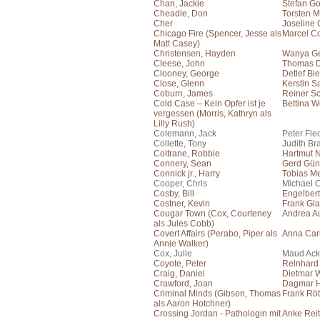
Chan, Jackie
Stefan Go
Cheadle, Don
Torsten M
Cher
Joseline
Chicago Fire (Spencer, Jesse als
Marcel Co
Matt Casey)
Christensen, Hayden
Wanya Ge
Cleese, John
Thomas 
Clooney, George
Detlef Bi
Close, Glenn
Kerstin S
Coburn, James
Reiner S
Cold Case – Kein Opfer ist je
Bettina W
vergessen (Morris, Kathryn als
Lilly Rush)
Colemann, Jack
Peter Fle
Collette, Tony
Judith Br
Coltrane, Robbie
Hartmut 
Connery, Sean
Gerd Gün
Connick jr., Harry
Tobias Me
Cooper, Chris
Michael C
Cosby, Bill
Engelber
Costner, Kevin
Frank Gla
Cougar Town (Cox, Courteney
Andrea A
als Jules Cobb)
Covert Affairs (Perabo, Piper als
Anna Car
Annie Walker)
Cox, Julie
Maud Ac
Coyote, Peter
Reinhard
Craig, Daniel
Dietmar 
Crawford, Joan
Dagmar H
Criminal Minds (Gibson, Thomas
Frank Rö
als Aaron Hotchner)
Crossing Jordan - Pathologin mit
Anke Reit