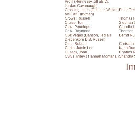
Profil (Hennessy, Jill als Dr.
Jordan Cavanaugh)
Crossing Lines (Fichtner, William
Peter Fle
als Carl Hickman)
Crowe, Russell
Thomas F
Cruise, Tom
Stephan S
Cruz, Penelope
Claudia L
Cruz, Raymond
Thorsten
CSI: Vegas (Danson, Ted als
Bernd Ru
Diebenkorn D.B. Russel)
Culp, Robert
Christian
Curtis, Jamie Lee
Karin Bu
Cusack, John
Charles R
Cyrus, Miley ( Hannah Montana )
Shandra 
I