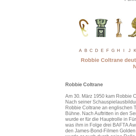
A
B
C
D
E
F
G
H
I
J
Robbie Coltrane deu
Robbie Coltrane
Am 30. März 1950 kam Robbie Col
Nach seiner Schauspielausbildun
Robbie Coltrane an englischen 
Bühne. Nach Auftritten in den S
wurde er für die Hauptrolle in Für 
was ihm in Folge drei BAFTA Awa
den James-Bond-Filmen Golden E