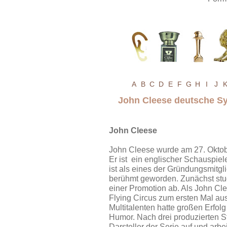
A
B
C
D
E
F
G
H
I
J
John Cleese deutsche 
John Cleese
John Cleese wurde am 27. Oktob
Er ist ein englischer Schauspie
ist als eines der Gründungsmitgl
berühmt geworden. Zunächst stud
einer Promotion ab. Als John Cl
Flying Circus zum ersten Mal aus
Multitalenten hatte großen Erfol
Humor. Nach drei produzierten St
Darsteller der Serie auf und arb