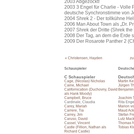
2003 Abgezockt!
2003 3 Engel für Charlie - Volle 
deutsche Synchronstimme von J
2004 Shrek 2 - Der tollkühne Hel
2006 Man About Town als „Dr. Pr
2007 Shrek der Dritte (Shrek the 
2008 Der Tag, an dem die Erde sti
2009 Der Rosarote Panther 2 (Ch
« Christensen, Hayden
zu
Schauspieler
Deutsche
C Schauspieler
Deutsc
Cage, (Nicolas) Nicholas
Martin Ke
Caine, Michael
Jürgen T
Californication (Duchovny, David
Benjamin
als Hank Moody)
Campbell, Bruce
Joachim 
Cardinale, Claudia
Rita Enge
Carey, Mariah
Marion vo
Carrere, Tia
Maud Ac
Carrey, Jim
Stefan Fr
Caruso, David
Lutz Mac
Cassel, Vincent
Thomas N
Castle (Fillion, Nathan als
Tobias Kl
Richard Castle)