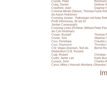
Coyote, Peter
Reinhard
Craig, Daniel
Dietmar 
Crawford, Joan
Dagmar H
Criminal Minds (Gibson, Thomas
Frank Rö
als Aaron Hotchner)
Crossing Jordan - Pathologin mit
Anke Reit
Profil (Hennessy, Jill als Dr.
Jordan Cavanaugh)
Crossing Lines (Fichtner, William
Peter Fle
als Carl Hickman)
Crowe, Russell
Thomas F
Cruise, Tom
Stephan S
Cruz, Penelope
Claudia L
Cruz, Raymond
Thorsten
CSI: Vegas (Danson, Ted als
Bernd Ru
Diebenkorn D.B. Russel)
Culp, Robert
Christian
Curtis, Jamie Lee
Karin Bu
Cusack, John
Charles R
Cyrus, Miley ( Hannah Montana )
Shandra 
I