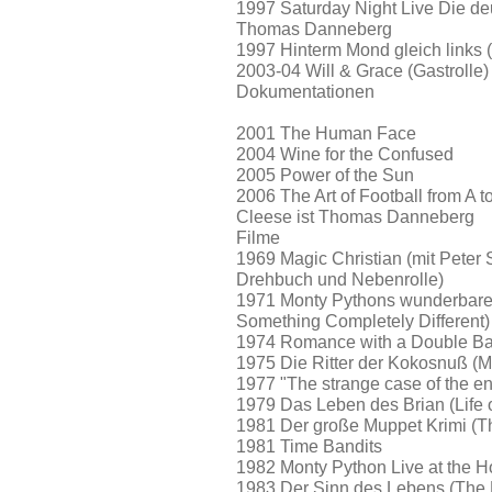
1997 Saturday Night Live Die d
Thomas Danneberg
1997 Hinterm Mond gleich links (
2003-04 Will & Grace (Gastrolle)
Dokumentationen
2001 The Human Face
2004 Wine for the Confused
2005 Power of the Sun
2006 The Art of Football from A
Cleese ist Thomas Danneberg
Filme
1969 Magic Christian (mit Peter
Drehbuch und Nebenrolle)
1971 Monty Pythons wunderbare 
Something Completely Different)
1974 Romance with a Double B
1975 Die Ritter der Kokosnuß (M
1977 "The strange case of the end
1979 Das Leben des Brian (Life o
1981 Der große Muppet Krimi (T
1981 Time Bandits
1982 Monty Python Live at the 
1983 Der Sinn des Lebens (The M