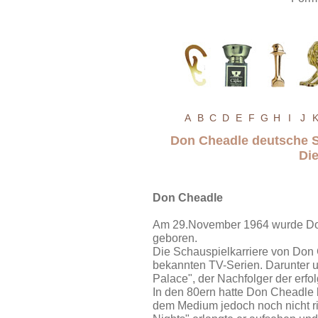
A
B
C
D
E
F
G
H
I
J
Don Cheadle deutsche S
Di
Don Cheadle
Am 29.November 1964 wurde Don
geboren.
Die Schauspielkarriere von Don 
bekannten TV-Serien. Darunter u
Palace", der Nachfolger der erfol
In den 80ern hatte Don Cheadle be
dem Medium jedoch noch nicht ric