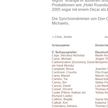
Nights" erlangte er aufsehen un
Produktionen wie „Hotel Ruanda
2005 sogar mit einem Oscar als b
Die Synchronstimmen von Don C
Michaelis.
« Chan, Jackie
zu
Schauspieler
Deutsche
C Schauspieler
Deutsc
Cage, (Nicolas) Nicholas
Martin Ke
Caine, Michael
Jürgen T
Californication (Duchovny, David
Benjamin
als Hank Moody)
Campbell, Bruce
Joachim 
Cardinale, Claudia
Rita Enge
Carey, Mariah
Marion vo
Carrere, Tia
Maud Ac
Carrey, Jim
Stefan Fr
Caruso, David
Lutz Mac
Cassel, Vincent
Thomas N
Castle (Fillion, Nathan als
Tobias Kl
Richard Castle)
Catillon, Brigitte
Sasse He
Cattrall, Kim
Katarina
Celentano, Adriano
Thomas 