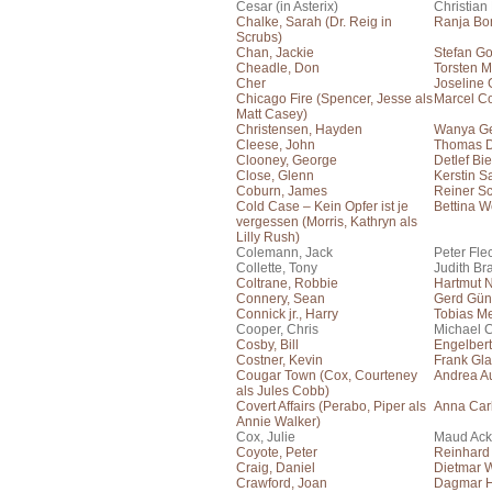
Cesar (in Asterix)
Christian
Chalke, Sarah (Dr. Reig in
Ranja Bo
Scrubs)
Chan, Jackie
Stefan Go
Cheadle, Don
Torsten M
Cher
Joseline
Chicago Fire (Spencer, Jesse als
Marcel Co
Matt Casey)
Christensen, Hayden
Wanya Ge
Cleese, John
Thomas 
Clooney, George
Detlef Bi
Close, Glenn
Kerstin S
Coburn, James
Reiner S
Cold Case – Kein Opfer ist je
Bettina W
vergessen (Morris, Kathryn als
Lilly Rush)
Colemann, Jack
Peter Fle
Collette, Tony
Judith Br
Coltrane, Robbie
Hartmut 
Connery, Sean
Gerd Gün
Connick jr., Harry
Tobias Me
Cooper, Chris
Michael C
Cosby, Bill
Engelber
Costner, Kevin
Frank Gla
Cougar Town (Cox, Courteney
Andrea A
als Jules Cobb)
Covert Affairs (Perabo, Piper als
Anna Car
Annie Walker)
Cox, Julie
Maud Ac
Coyote, Peter
Reinhard
Craig, Daniel
Dietmar 
Crawford, Joan
Dagmar H