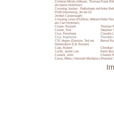
Criminal Minds (Gibson, Thomas
Frank Rö
als Aaron Hotchner)
Crossing Jordan - Pathologin mit
Anke Reit
Profil (Hennessy, Jill als Dr.
Jordan Cavanaugh)
Crossing Lines (Fichtner, William
Peter Fle
als Carl Hickman)
Crowe, Russell
Thomas F
Cruise, Tom
Stephan S
Cruz, Penelope
Claudia L
Cruz, Raymond
Thorsten
CSI: Vegas (Danson, Ted als
Bernd Ru
Diebenkorn D.B. Russel)
Culp, Robert
Christian
Curtis, Jamie Lee
Karin Bu
Cusack, John
Charles R
Cyrus, Miley ( Hannah Montana )
Shandra 
I