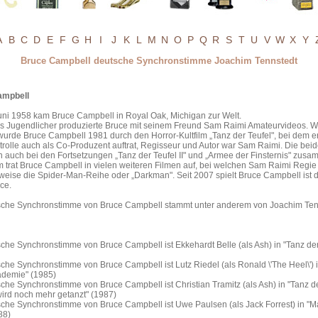
A
B
C
D
E
F
G
H
I
J
K
L
M
N
O
P
Q
R
S
T
U
V
W
X
Y
Bruce Campbell deutsche Synchronstimme Joachim Tennstedt
ampbell
uni 1958 kam Bruce Campbell in Royal Oak, Michigan zur Welt.
als Jugendlicher produzierte Bruce mit seinem Freund Sam Raimi Amateurvideos. W
wurde Bruce Campbell 1981 durch den Horror-Kultfilm „Tanz der Teufel", bei dem 
rolle auch als Co-Produzent auftrat, Regisseur und Autor war Sam Raimi. Die bei
n auch bei den Fortsetzungen „Tanz der Teufel II" und „Armee der Finsternis" zus
trat Bruce Campbell in vielen weiteren Filmen auf, bei welchen Sam Raimi Regie 
weise die Spider-Man-Reihe oder „Darkman". Seit 2007 spielt Bruce Campbell ist d
ce.
sche Synchronstimme von Bruce Campbell stammt unter anderem von Joachim Ten
che Synchronstimme von Bruce Campbell ist Ekkehardt Belle (als Ash) in "Tanz der
che Synchronstimme von Bruce Campbell ist Lutz Riedel (als Ronald \'The Heel\') i
ademie" (1985)
che Synchronstimme von Bruce Campbell ist Christian Tramitz (als Ash) in "Tanz de
 wird noch mehr getanzt" (1987)
sche Synchronstimme von Bruce Campbell ist Uwe Paulsen (als Jack Forrest) in "M
88)