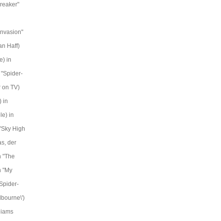
breaker"
Invasion"
an Haff)
) in
 "Spider-
 on TV)
 in
e) in
"Sky High
as, der
n "The
n "My
Spider-
bourne\')
liams