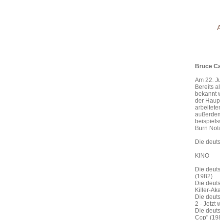
Bruce C
Am 22. J
Bereits 
bekannt 
der Haupt
arbeitete
außerdem 
beispiels
Burn Noti
Die deut
KINO
Die deuts
(1982)
Die deuts
Killer-Ak
Die deuts
2 - Jetzt
Die deut
Cop" (19