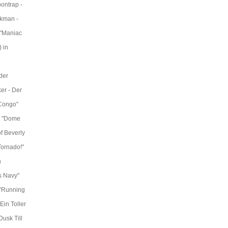
ontrap -
rkman -
 "Maniac
 in
der
er - Der
"Congo"
n "Dome
f Beverly
Tornado!"
n
s Navy"
 "Running
in Toller
usk Till