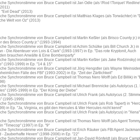
che Synchronstimme von Bruce Campbell ist Jan Odle (als \'Rod \'Torque\' Redline\'
(2011)
n "Evil Dead" (2013)
che Synchronstimme von Bruce Campbell ist Matthias Klages (als Torwächter) in "
che Welt von Oz" (2013)
che Synchronstimme von Bruce Campbell ist Martin Keßler (als Brisco County jr.) i
 des Brisco County jr." (1993-1994)
che Synchronstimme von Bruce Campbell ist Achim Schülke (als Bill Church Jr.) in
 - Die Abenteuer von Lois & Clark" (1993-1997) in Ep. "Das rote Kryptonit, Auch
den brauchen Anwälte & Eine Bombenparty"
sche Synchronstimme von Bruce Campbell ist Martin Keßler (als Jake Rodzinsky) i
" (1993-1999) in Ep. "14 & 15"
sche Synchronstimme von Bruce Campbell ist Jörg Hengstler (als Wayne Weinsider)
nheimlichen Fälle des FBI" (1993-2002) in Ep. "Zeit der Zärtlichkeit"
che Synchronstimme von Bruce Campbell ist Thomas Nero Wolff (als Ed Billik) in "
98)
sche Synchronstimme von Bruce Campbell ist Michael Brennicke (als Autolycus (1.
les" (1995-1999) in Ep. "Der König der Diebe"
che Synchronstimme von Bruce Campbell ist Ulrich Frank (als Autolycus (2. Stimme
s" (1995-1999)
che Synchronstimme von Bruce Campbell ist Ulrich Frank (als Rob Tapert) in "Herc
9) in Ep. "Ja, Virginia, es gibt den Hercules & Wer Hercules nicht kennt"
che Synchronstimme von Bruce Campbell ist Ulrich Frank (als Autolycus) in "Xena"
sche Synchronstimme von Bruce Campbell ist Thomas Nero Wolff (als Agent Tomm
n "Timecop" (1997) in Ep. "9"
sche Synchronstimme von Bruce Campbell ist Erich Räuker (als FBI Agent Jackman)
 - Zauberhafte Hexen" (1998-2006) in Ep. "22"
sche Synchronstimme von Bruce Campbell ist Jan-David Rönfeldt (als Bruce Campb