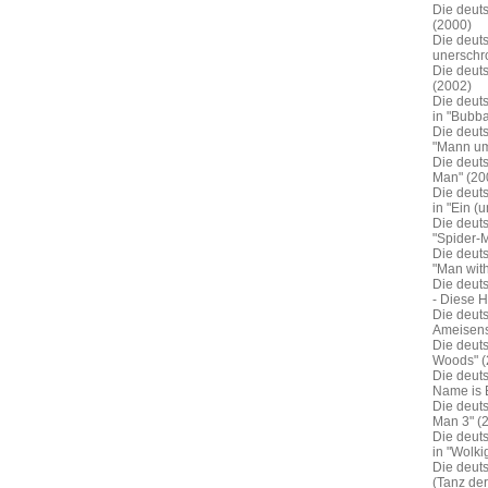
Die deuts
(2000)
Die deut
unerschro
Die deut
(2002)
Die deuts
in "Bubba
Die deut
"Mann um
Die deut
Man" (20
Die deut
in "Ein (
Die deut
"Spider-
Die deut
"Man wit
Die deut
- Diese H
Die deuts
Ameisens
Die deut
Woods" (
Die deuts
Name is 
Die deuts
Man 3" (
Die deuts
in "Wolki
Die deuts
(Tanz der