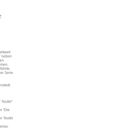
Z
eltweit
er neben
den
ammen,
führte,
er Serie
nstedt.
 Teufel"
n "Die
r Teufel
aniac