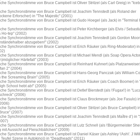
che Synchronstimme von Bruce Campbell ist Oliver Stritzel (als Carl Greig) in "Ice
sche Synchronstimme von Bruce Campbell ist Joachim Tennstedt (als Roland der
ckene Erforscher) in "The Majestic" (2001)
sche Synchronstimme von Bruce Campbell ist Gudo Hoegel (als Jack) in "Terminal 
che Synchronstimme von Bruce Campbell ist Peter Kirchberger (als Elvis / Sebasti
 Ho-tep" (2002)
sche Synchronstimme von Bruce Campbell ist Joachim Tennstedt (als Gordon Moore
ständehalber abzugeben!" (2002)
sche Synchronstimme von Bruce Campbell ist Erich Räuker (als Ring-Moderator) in
02)
sche Synchronstimme von Bruce Campbell ist Michael Mendl (als Soap Opera Actor
un)möglicher Härtefall" (2003)
sche Synchronstimme von Bruce Campbell ist Reinhard Kuhnert (als Platzanweiser)
Man 2" (2004)
sche Synchronstimme von Bruce Campbell ist Hans-Georg Panczak (als William Col
h the Screaming Brain" (2005)
sche Synchronstimme von Bruce Campbell ist Erich Räuker (als Coach Boomer) in 
igh School hebt ab!" (2005)
che Synchronstimme von Bruce Campbell ist Detlef Bierstedt (als \'Fugax\') in "Luc
chreck" (2006)
sche Synchronstimme von Bruce Campbell ist Claus Brockmeyer (als Joe Fasulo) i
2006)
che Synchronstimme von Bruce Campbell ist Oliver Stritzel (als Bruce Campbell) i
Bruce" (2007)
che Synchronstimme von Bruce Campbell ist Joachim Tennstedt (als Maître d’) in "
2007)
che Synchronstimme von Bruce Campbell ist Lutz Schnell (als \'Bürgermeister Shel
g mit Aussicht auf Fleischbällchen" (2009)
che Synchronstimme von Bruce Campbell ist Daniel Käser (als Ashley \'Ash\'. J Wil
 Teufel Szene in Autokino)) in "Deadheads" (2011)