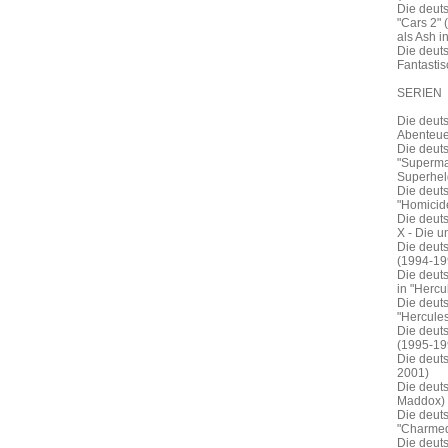
Die deuts
"Cars 2" 
als Ash i
Die deuts
Fantastis
SERIEN
Die deuts
Abenteuer
Die deuts
"Superman
Superhel
Die deut
"Homicide
Die deut
X - Die u
Die deuts
(1994-19
Die deut
in "Hercu
Die deuts
"Hercule
Die deuts
(1995-199
Die deuts
2001)
Die deut
Maddox) i
Die deut
"Charmed
Die deut