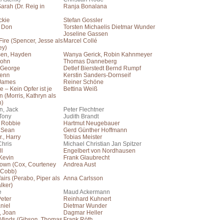
arah (Dr. Reig in
Ranja Bonalana
ckie
Stefan Gossler
 Don
Torsten Michaelis Dietmar Wunder
Joseline Gassen
ire (Spencer, Jesse als
Marcel Collé
ey)
sen, Hayden
Wanya Gerick, Robin Kahnmeyer
John
Thomas Danneberg
 George
Detlef Bierstedt Bernd Rumpf
lenn
Kerstin Sanders-Dornseif
 James
Reiner Schöne
 – Kein Opfer ist je
Bettina Weiß
 (Morris, Kathryn als
h)
, Jack
Peter Flechtner
 Tony
Judith Brandt
, Robbie
Hartmut Neugebauer
 Sean
Gerd Günther Hoffmann
r., Harry
Tobias Meister
Chris
Michael Christian Jan Spitzer
ll
Engelbert von Nordhausen
Kevin
Frank Glaubrecht
own (Cox, Courteney
Andrea Aust
 Cobb)
fairs (Perabo, Piper als
Anna Carlsson
lker)
e
Maud Ackermann
Peter
Reinhard Kuhnert
niel
Dietmar Wunder
, Joan
Dagmar Heller
 Minds (Gibson, Thomas
Frank Röth