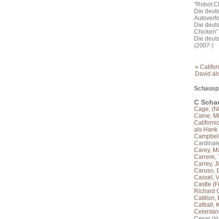
"Robot Ch
Die deut
Autoverfo
Die deut
Chicken" 
Die deuts
(2007-)
« Califo
David al
Schauspi
C Scha
Cage, (Ni
Caine, M
Californi
als Hank
Campbell
Cardinal
Carey, M
Carrere, 
Carrey, J
Caruso, 
Cassel, V
Castle (F
Richard C
Catillon, 
Cattrall, 
Celentan
Cesar (in