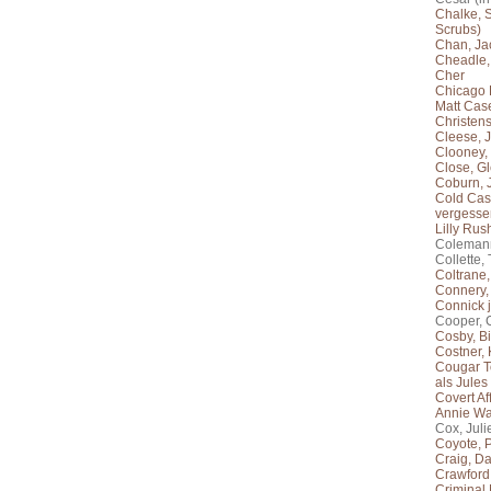
Chalke, S
Scrubs)
Chan, Ja
Cheadle,
Cher
Chicago F
Matt Cas
Christen
Cleese, 
Clooney,
Close, G
Coburn,
Cold Case
vergessen
Lilly Rus
Colemann
Collette,
Coltrane
Connery,
Connick j
Cooper, 
Cosby, Bi
Costner, 
Cougar T
als Jules
Covert Af
Annie Wa
Cox, Juli
Coyote, 
Craig, Da
Crawford
Criminal