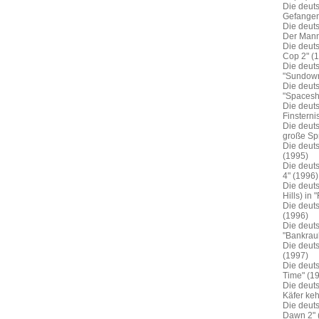
Die deut
Gefangen
Die deut
Der Mann
Die deut
Cop 2" (
Die deut
"Sundown
Die deut
"Spaceshi
Die deut
Finsterni
Die deuts
große Sp
Die deut
(1995)
Die deut
4" (1996)
Die deut
Hills) in 
Die deuts
(1996)
Die deuts
"Bankrau
Die deuts
(1997)
Die deut
Time" (1
Die deut
Käfer keh
Die deuts
Dawn 2" 