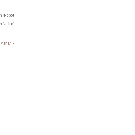
in "Robot
n Notice"
 Mariah »