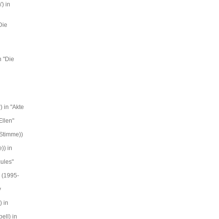
) in
Die
n "Die
n
 in "Akte
Ellen"
 Stimme))
)) in
ules"
 (1995-
y
 in
ell) in