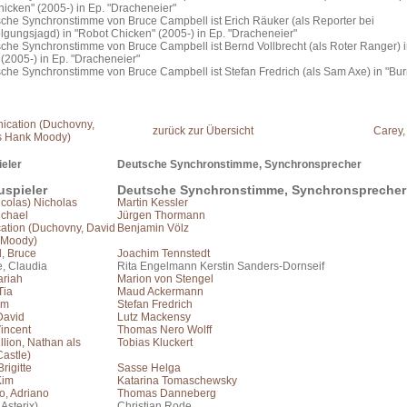
icken" (2005-) in Ep. "Dracheneier"
sche Synchronstimme von Bruce Campbell ist Erich Räuker (als Reporter bei
lgungsjagd) in "Robot Chicken" (2005-) in Ep. "Dracheneier"
sche Synchronstimme von Bruce Campbell ist Bernd Vollbrecht (als Roter Ranger) 
(2005-) in Ep. "Dracheneier"
che Synchronstimme von Bruce Campbell ist Stefan Fredrich (als Sam Axe) in "Bur
rnication (Duchovny,
zurück zur Übersicht
Carey,
s Hank Moody)
eler
Deutsche Synchronstimme, Synchronsprecher
uspieler
Deutsche Synchronstimme, Synchronsprecher
colas) Nicholas
Martin Kessler
ichael
Jürgen Thormann
cation (Duchovny, David
Benjamin Völz
 Moody)
, Bruce
Joachim Tennstedt
e, Claudia
Rita Engelmann Kerstin Sanders-Dornseif
ariah
Marion von Stengel
Tia
Maud Ackermann
im
Stefan Fredrich
David
Lutz Mackensy
incent
Thomas Nero Wolff
illion, Nathan als
Tobias Kluckert
astle)
Brigitte
Sasse Helga
Kim
Katarina Tomaschewsky
o, Adriano
Thomas Danneberg
 Asterix)
Christian Rode