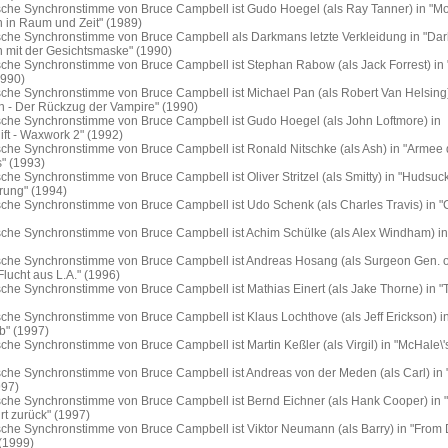
sche Synchronstimme von Bruce Campbell ist Gudo Hoegel (als Ray Tanner) in "Mo
 in Raum und Zeit" (1989)
sche Synchronstimme von Bruce Campbell als Darkmans letzte Verkleidung in "Da
 mit der Gesichtsmaske" (1990)
sche Synchronstimme von Bruce Campbell ist Stephan Rabow (als Jack Forrest) in
1990)
sche Synchronstimme von Bruce Campbell ist Michael Pan (als Robert Van Helsing)
 - Der Rückzug der Vampire" (1990)
sche Synchronstimme von Bruce Campbell ist Gudo Hoegel (als John Loftmore) in
ft - Waxwork 2" (1992)
sche Synchronstimme von Bruce Campbell ist Ronald Nitschke (als Ash) in "Armee 
s" (1993)
che Synchronstimme von Bruce Campbell ist Oliver Stritzel (als Smitty) in "Hudsuck
rung" (1994)
sche Synchronstimme von Bruce Campbell ist Udo Schenk (als Charles Travis) in 
sche Synchronstimme von Bruce Campbell ist Achim Schülke (als Alex Windham) i
sche Synchronstimme von Bruce Campbell ist Andreas Hosang (als Surgeon Gen. o
"Flucht aus L.A." (1996)
che Synchronstimme von Bruce Campbell ist Mathias Einert (als Jake Thorne) in "
che Synchronstimme von Bruce Campbell ist Klaus Lochthove (als Jeff Erickson) i
b" (1997)
che Synchronstimme von Bruce Campbell ist Martin Keßler (als Virgil) in "McHale\'
sche Synchronstimme von Bruce Campbell ist Andreas von der Meden (als Carl) in
997)
sche Synchronstimme von Bruce Campbell ist Bernd Eichner (als Hank Cooper) in "E
rt zurück" (1997)
che Synchronstimme von Bruce Campbell ist Viktor Neumann (als Barry) in "From D
(1999)