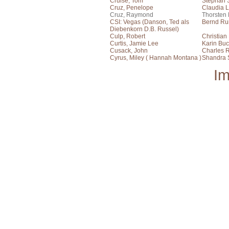
Cruise, Tom
Stephan S
Cruz, Penelope
Claudia L
Cruz, Raymond
Thorsten
CSI: Vegas (Danson, Ted als
Bernd Ru
Diebenkorn D.B. Russel)
Culp, Robert
Christian
Curtis, Jamie Lee
Karin Bu
Cusack, John
Charles R
Cyrus, Miley ( Hannah Montana )
Shandra 
I