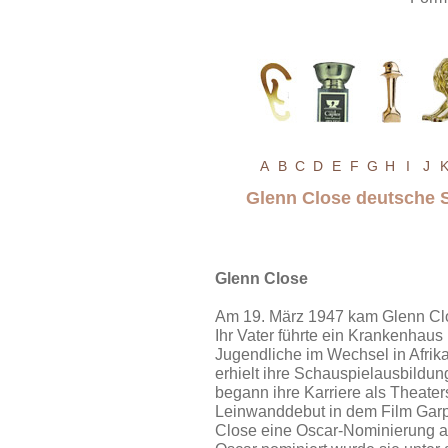
A
B
C
D
E
F
G
H
I
J
Glenn Close deutsche 
Glenn Close
Am 19. März 1947 kam Glenn Clo
Ihr Vater führte ein Krankenhaus
Jugendliche im Wechsel in Afrik
erhielt ihre Schauspielausbildun
begann ihre Karriere als Theate
Leinwanddebut in dem Film Garp 
Close eine Oscar-Nominierung al