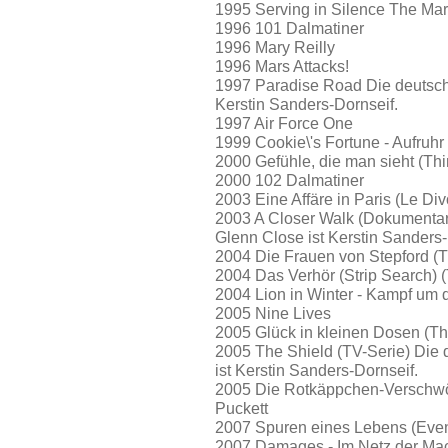
1995 Serving in Silence The Ma
1996 101 Dalmatiner
1996 Mary Reilly
1996 Mars Attacks!
1997 Paradise Road Die deutsch
Kerstin Sanders-Dornseif.
1997 Air Force One
1999 Cookie\'s Fortune - Aufruhr 
2000 Gefühle, die man sieht (Thi
2000 102 Dalmatiner
2003 Eine Affäre in Paris (Le Div
2003 A Closer Walk (Dokumentar
Glenn Close ist Kerstin Sanders-
2004 Die Frauen von Stepford (T
2004 Das Verhör (Strip Search) 
2004 Lion in Winter - Kampf um d
2005 Nine Lives
2005 Glück in kleinen Dosen (T
2005 The Shield (TV-Serie) Die
ist Kerstin Sanders-Dornseif.
2005 Die Rotkäppchen-Verschw
Puckett
2007 Spuren eines Lebens (Eve
2007 Damages - Im Netz der Mac