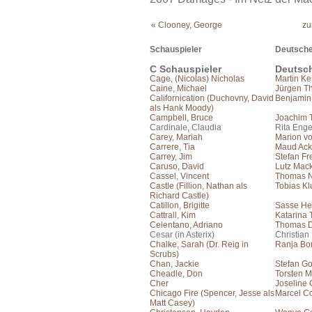
« Clooney, George
zu
Schauspieler
Deutsche
C Schauspieler
Deutsc
Cage, (Nicolas) Nicholas
Martin Ke
Caine, Michael
Jürgen T
Californication (Duchovny, David
Benjamin
als Hank Moody)
Campbell, Bruce
Joachim 
Cardinale, Claudia
Rita Enge
Carey, Mariah
Marion vo
Carrere, Tia
Maud Ac
Carrey, Jim
Stefan Fr
Caruso, David
Lutz Mac
Cassel, Vincent
Thomas N
Castle (Fillion, Nathan als
Tobias Kl
Richard Castle)
Catillon, Brigitte
Sasse He
Cattrall, Kim
Katarina
Celentano, Adriano
Thomas 
Cesar (in Asterix)
Christian
Chalke, Sarah (Dr. Reig in
Ranja Bo
Scrubs)
Chan, Jackie
Stefan Go
Cheadle, Don
Torsten M
Cher
Joseline
Chicago Fire (Spencer, Jesse als
Marcel Co
Matt Casey)