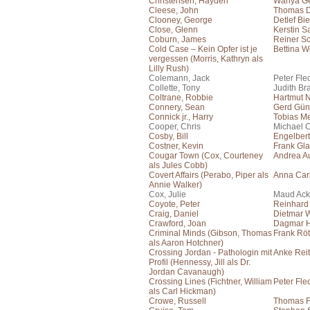
Christensen, Hayden
Wanya Ge
Cleese, John
Thomas 
Clooney, George
Detlef Bi
Close, Glenn
Kerstin S
Coburn, James
Reiner S
Cold Case – Kein Opfer ist je
Bettina W
vergessen (Morris, Kathryn als
Lilly Rush)
Colemann, Jack
Peter Fle
Collette, Tony
Judith Br
Coltrane, Robbie
Hartmut 
Connery, Sean
Gerd Gün
Connick jr., Harry
Tobias Me
Cooper, Chris
Michael C
Cosby, Bill
Engelber
Costner, Kevin
Frank Gla
Cougar Town (Cox, Courteney
Andrea A
als Jules Cobb)
Covert Affairs (Perabo, Piper als
Anna Car
Annie Walker)
Cox, Julie
Maud Ac
Coyote, Peter
Reinhard
Craig, Daniel
Dietmar 
Crawford, Joan
Dagmar H
Criminal Minds (Gibson, Thomas
Frank Rö
als Aaron Hotchner)
Crossing Jordan - Pathologin mit
Anke Reit
Profil (Hennessy, Jill als Dr.
Jordan Cavanaugh)
Crossing Lines (Fichtner, William
Peter Fle
als Carl Hickman)
Crowe, Russell
Thomas F