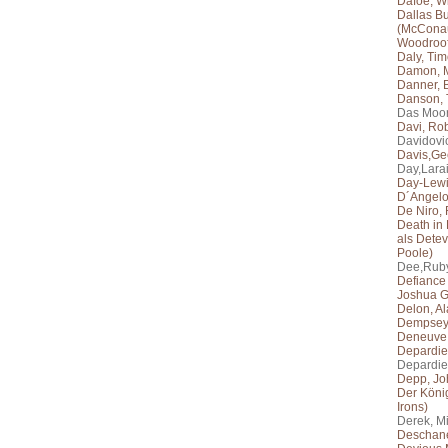
Dafoe, W
Dallas B
(McConau
Woodroof
Daly, Tim
Damon, M
Danner, 
Danson, 
Das Moo
Davi, Rob
Davidovic
Davis,G
Day,Lara
Day-Lewi
D´Angelo
De Niro, 
Death in 
als Detev
Poole)
Dee,Rub
Defiance 
Joshua G
Delon, Al
Dempsey,
Deneuve,
Depardie
Depardieu
Depp, Jo
Der Köni
Irons)
Derek, M
Deschane