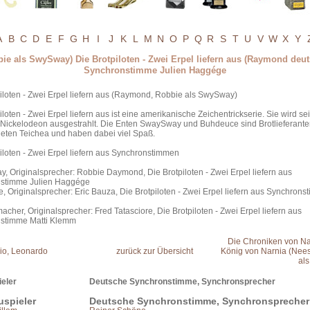
A
B
C
D
E
F
G
H
I
J
K
L
M
N
O
P
Q
R
S
T
U
V
W
X
Y
ie als SwySway) Die Brotpiloten - Zwei Erpel liefern aus (Raymond deu
Synchronstimme Julien Haggége
iloten - Zwei Erpel liefern aus (Raymond, Robbie als SwySway)
iloten - Zwei Erpel liefern aus ist eine amerikanische Zeichentrickserie. Sie wird se
 Nickelodeon ausgestrahlt. Die Enten SwaySway und Buhdeuce sind Brotlieferante
eten Teichea und haben dabei viel Spaß.
iloten - Zwei Erpel liefern aus Synchronstimmen
 Originalsprecher: Robbie Daymond, Die Brotpiloten - Zwei Erpel liefern aus
stimme Julien Haggége
 Originalsprecher: Eric Bauza, Die Brotpiloten - Zwei Erpel liefern aus Synchron
acher, Originalsprecher: Fred Tatasciore, Die Brotpiloten - Zwei Erpel liefern aus
stimme Matti Klemm
Die Chroniken von Na
io, Leonardo
zurück zur Übersicht
König von Narnia (Nee
als
eler
Deutsche Synchronstimme, Synchronsprecher
uspieler
Deutsche Synchronstimme, Synchronsprecher