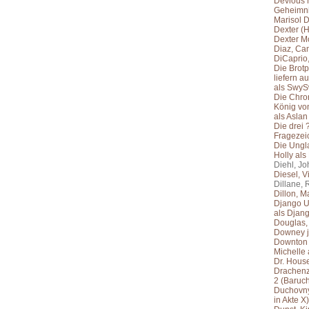
Devious 
Geheimnis
Marisol D
Dexter (H
Dexter M
Diaz, Ca
DiCaprio
Die Brotp
liefern 
als SwyS
Die Chro
König vo
als Aslan 
Die drei 
Fragezei
Die Ungla
Holly als 
Diehl, Jo
Diesel, V
Dillane, 
Dillon, Ma
Django U
als Djan
Douglas,
Downey jr
Downton 
Michelle 
Dr. Hous
Drachenz
2 (Baruch
Duchovny
in Akte X)