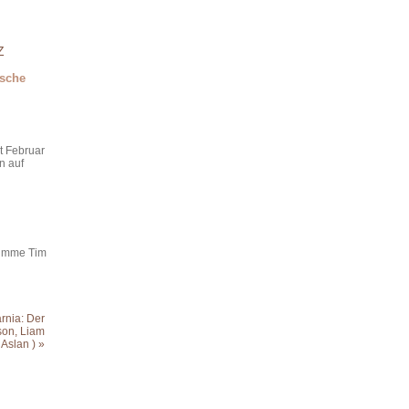
Z
tsche
it Februar
n auf
stimme Tim
rnia: Der
son, Liam
 Aslan ) »