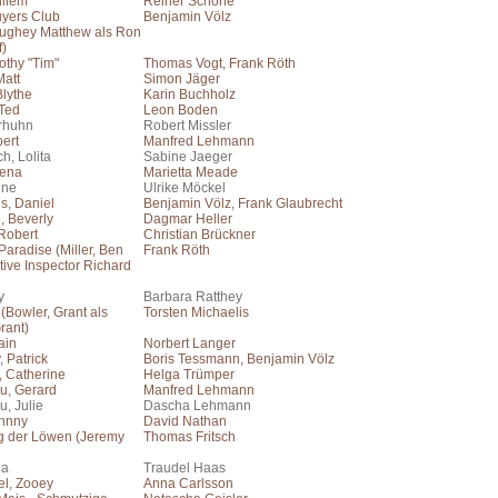
illem
Reiner Schöne
uyers Club
Benjamin Völz
ghey Matthew als Ron
)
othy "Tim"
Thomas Vogt, Frank Röth
att
Simon Jäger
Blythe
Karin Buchholz
Ted
Leon Boden
rhuhn
Robert Missler
ert
Manfred Lehmann
h, Lolita
Sabine Jaeger
eena
Marietta Meade
ine
Ulrike Möckel
s, Daniel
Benjamin Völz, Frank Glaubrecht
, Beverly
Dagmar Heller
Robert
Christian Brückner
Paradise (Miller, Ben
Frank Röth
tive Inspector Richard
y
Barbara Ratthey
(Bowler, Grant als
Torsten Michaelis
rant)
ain
Norbert Langer
 Patrick
Boris Tessmann, Benjamin Völz
 Catherine
Helga Trümper
u, Gerard
Manfred Lehmann
, Julie
Dascha Lehmann
hnny
David Nathan
g der Löwen (Jeremy
Thomas Fritsch
ia
Traudel Haas
l, Zooey
Anna Carlsson