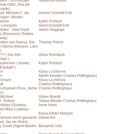
Mais - Schmutzige
Natascha Geisler
se (Ortiz, Ana als
uarte)
all, Michael C. als
Dennis Schmidt-Foß
organ / Moser)
meron
Katrin Fröhlich
, Leonardo
Gerrit Schmidt-Foß
iloten - Zwei Erpel
Julien Haggége
aus (Raymond, Robbie
way)
niken von Narnia: Der
Thomas Fritsch
n Narnia (Neeson, Liam
)
??? ( Die drei
Oliver Rohrbeck
chen )
ublichen ( Hunter,
Katrin Fröhlich
Elastigirl )
hn
Klaus Lochthove
in
Martin Kessler, Charles Rettinghaus
Richard
Klaus Lochthove
tt
Charles Rettinghaus
nchained (Foxx, Jamie
Charles Rettinghaus
go)
 Michael
Volker Brandt
., Robert
Tobias Meister Charles Rettinghaus
Abbey (Dockery,
Anne Helm
als Mary Crawley)
e
Klaus-Dieter Klebsch
ähmen leicht gemacht
Daniel Axt
el, Jay als Hicks)
, David (Agent Mulder
Benjamin Völz