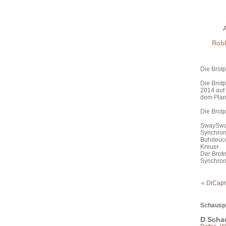
Robb
Die Brotp
Die Brotp
2014 auf
dem Plan
Die Brotp
SwaySway,
Synchron
Buhdeuce,
Kreuer
Der Brotm
Synchron
« DiCapr
Schauspi
D Scha