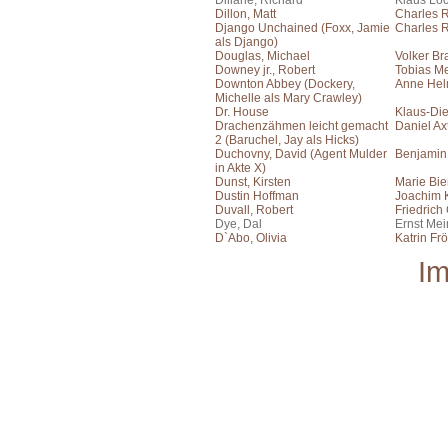
Dillane, Richard
Klaus Lo
Dillon, Matt
Charles 
Django Unchained (Foxx, Jamie
Charles 
als Django)
Douglas, Michael
Volker Br
Downey jr., Robert
Tobias Me
Downton Abbey (Dockery,
Anne He
Michelle als Mary Crawley)
Dr. House
Klaus-Die
Drachenzähmen leicht gemacht
Daniel Ax
2 (Baruchel, Jay als Hicks)
Duchovny, David (Agent Mulder
Benjamin
in Akte X)
Dunst, Kirsten
Marie Bie
Dustin Hoffman
Joachim 
Duvall, Robert
Friedrich
Dye, Dal
Ernst Me
D`Abo, Olivia
Katrin Frö
I