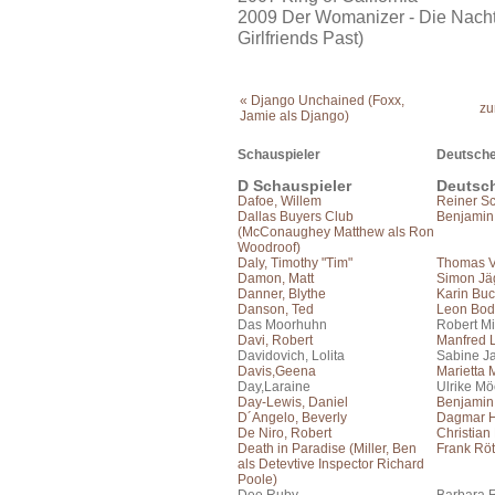
2009 Der Womanizer - Die Nacht
Girlfriends Past)
« Django Unchained (Foxx,
zu
Jamie als Django)
Schauspieler
Deutsche
D Schauspieler
Deutsc
Dafoe, Willem
Reiner S
Dallas Buyers Club
Benjamin
(McConaughey Matthew als Ron
Woodroof)
Daly, Timothy "Tim"
Thomas V
Damon, Matt
Simon Jä
Danner, Blythe
Karin Bu
Danson, Ted
Leon Bo
Das Moorhuhn
Robert Mi
Davi, Robert
Manfred
Davidovich, Lolita
Sabine J
Davis,Geena
Marietta
Day,Laraine
Ulrike Mö
Day-Lewis, Daniel
Benjamin 
D´Angelo, Beverly
Dagmar H
De Niro, Robert
Christian
Death in Paradise (Miller, Ben
Frank Rö
als Detevtive Inspector Richard
Poole)