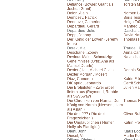
Dee,Ruby
Barbara 
Defiance (Bowler, Grant als
Torsten M
Joshua Grant)
Delon, Alain
Norbert 
Dempsey, Patrick
Boris Te
Deneuve, Catherine
Helga Tr
Depardieu, Gerard
Manfred
Depardieu, Julie
Dascha 
Depp, Johnny
David Na
Der König der Löwen (Jeremy
Thomas F
Irons)
Derek, Mia
Traudel 
Deschanel, Zooey
Anna Car
Devious Mais - Schmutzige
Natascha 
Geheimnisse (Ortiz, Ana als
Marisol Duarte)
Dexter (Hall, Michael C. als
Dennis S
Dexter Morgan / Moser)
Diaz, Cameron
Katrin Frö
DiCaprio, Leonardo
Gerrit Sc
Die Brotpiloten - Zwei Erpel
Julien H
liefern aus (Raymond, Robbie
als SwySway)
Die Chroniken von Narnia: Der
Thomas F
König von Narnia (Neeson, Liam
als Aslan )
Die drei ??? ( Die drei
Oliver Ro
Fragezeichen )
Die Unglaublichen ( Hunter,
Katrin Frö
Holly als Elastigirl )
Diehl, John
Klaus Lo
Diesel, Vin
Martin Ke