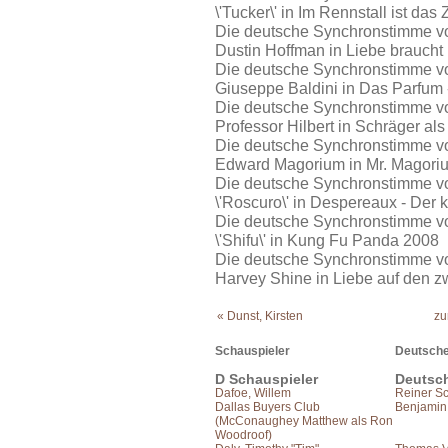
\'Tucker\' in Im Rennstall ist das
Die deutsche Synchronstimme vo
Dustin Hoffman in Liebe braucht
Die deutsche Synchronstimme vo
Giuseppe Baldini in Das Parfum 
Die deutsche Synchronstimme vo
Professor Hilbert in Schräger als
Die deutsche Synchronstimme von
Edward Magorium in Mr. Magor
Die deutsche Synchronstimme von
\'Roscuro\' in Despereaux - Der
Die deutsche Synchronstimme von
\'Shifu\' in Kung Fu Panda 2008
Die deutsche Synchronstimme vo
Harvey Shine in Liebe auf den z
« Dunst, Kirsten
zu
Schauspieler
Deutsche
D Schauspieler
Deutsc
Dafoe, Willem
Reiner S
Dallas Buyers Club
Benjamin
(McConaughey Matthew als Ron
Woodroof)