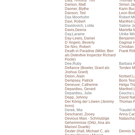
Daly, Timothy "Tim"
Thomas V
Damon, Matt
Simon Jä
Danner, Blythe
Karin Bu
Danson, Ted
Leon Bo
Das Moorhuhn
Robert Mi
Davi, Robert
Manfred
Davidovich, Lolita
Sabine J
Davis,Geena
Marietta
Day,Laraine
Ulrike Mö
Day-Lewis, Daniel
Benjamin 
D´Angelo, Beverly
Dagmar H
De Niro, Robert
Christian
Death in Paradise (Miller, Ben
Frank Rö
als Detevtive Inspector Richard
Poole)
Dee,Ruby
Barbara 
Defiance (Bowler, Grant als
Torsten M
Joshua Grant)
Delon, Alain
Norbert 
Dempsey, Patrick
Boris Te
Deneuve, Catherine
Helga Tr
Depardieu, Gerard
Manfred
Depardieu, Julie
Dascha 
Depp, Johnny
David Na
Der König der Löwen (Jeremy
Thomas F
Irons)
Derek, Mia
Traudel 
Deschanel, Zooey
Anna Car
Devious Mais - Schmutzige
Natascha 
Geheimnisse (Ortiz, Ana als
Marisol Duarte)
Dexter (Hall, Michael C. als
Dennis S