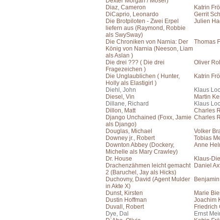
Dexter Morgan / Moser)
Diaz, Cameron
Katrin Frö
DiCaprio, Leonardo
Gerrit Sc
Die Brotpiloten - Zwei Erpel
Julien H
liefern aus (Raymond, Robbie
als SwySway)
Die Chroniken von Narnia: Der
Thomas F
König von Narnia (Neeson, Liam
als Aslan )
Die drei ??? ( Die drei
Oliver Ro
Fragezeichen )
Die Unglaublichen ( Hunter,
Katrin Frö
Holly als Elastigirl )
Diehl, John
Klaus Lo
Diesel, Vin
Martin Ke
Dillane, Richard
Klaus Lo
Dillon, Matt
Charles 
Django Unchained (Foxx, Jamie
Charles 
als Django)
Douglas, Michael
Volker Br
Downey jr., Robert
Tobias Me
Downton Abbey (Dockery,
Anne He
Michelle als Mary Crawley)
Dr. House
Klaus-Die
Drachenzähmen leicht gemacht
Daniel Ax
2 (Baruchel, Jay als Hicks)
Duchovny, David (Agent Mulder
Benjamin
in Akte X)
Dunst, Kirsten
Marie Bie
Dustin Hoffman
Joachim 
Duvall, Robert
Friedrich
Dye, Dal
Ernst Me