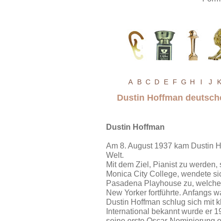
A
B
C
D
E
F
G
H
I
J
Dustin Hoffman deutsch
Dustin Hoffman
Am 8. August 1937 kam Dustin Ho
Welt.
Mit dem Ziel, Pianist zu werden,
Monica City College, wendete s
Pasadena Playhouse zu, welches
New Yorker fortführte. Anfangs 
Dustin Hoffman schlug sich mit k
International bekannt wurde er 
seine erste Oscar-Nominierung e