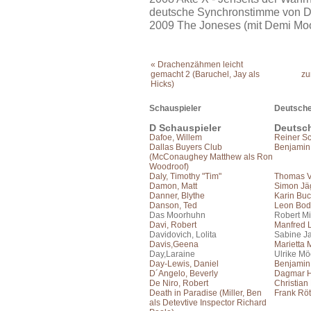
deutsche Synchronstimme von D
2009 The Joneses (mit Demi Mo
« Drachenzähmen leicht
gemacht 2 (Baruchel, Jay als
zu
Hicks)
Schauspieler
Deutsche
D Schauspieler
Deutsc
Dafoe, Willem
Reiner S
Dallas Buyers Club
Benjamin
(McConaughey Matthew als Ron
Woodroof)
Daly, Timothy "Tim"
Thomas V
Damon, Matt
Simon Jä
Danner, Blythe
Karin Bu
Danson, Ted
Leon Bo
Das Moorhuhn
Robert Mi
Davi, Robert
Manfred
Davidovich, Lolita
Sabine J
Davis,Geena
Marietta
Day,Laraine
Ulrike Mö
Day-Lewis, Daniel
Benjamin 
D´Angelo, Beverly
Dagmar H
De Niro, Robert
Christian
Death in Paradise (Miller, Ben
Frank Rö
als Detevtive Inspector Richard