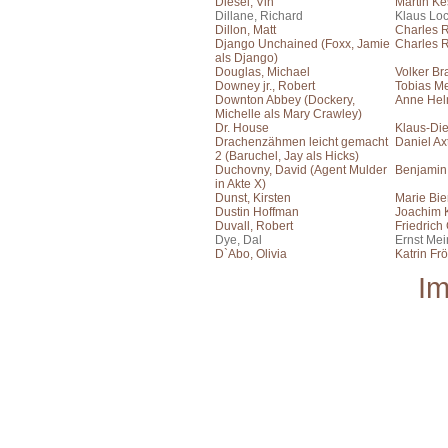
Diesel, Vin
Martin Ke
Dillane, Richard
Klaus Lo
Dillon, Matt
Charles 
Django Unchained (Foxx, Jamie
Charles 
als Django)
Douglas, Michael
Volker Br
Downey jr., Robert
Tobias Me
Downton Abbey (Dockery,
Anne He
Michelle als Mary Crawley)
Dr. House
Klaus-Die
Drachenzähmen leicht gemacht
Daniel Ax
2 (Baruchel, Jay als Hicks)
Duchovny, David (Agent Mulder
Benjamin
in Akte X)
Dunst, Kirsten
Marie Bie
Dustin Hoffman
Joachim 
Duvall, Robert
Friedrich
Dye, Dal
Ernst Me
D`Abo, Olivia
Katrin Frö
I