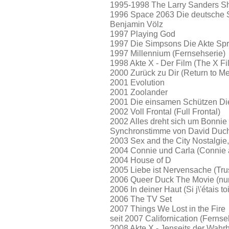
1995-1998 The Larry Sanders Sho
1996 Space 2063 Die deutsche 
Benjamin Völz
1997 Playing God
1997 Die Simpsons Die Akte Spri
1997 Millennium (Fernsehserie)
1998 Akte X - Der Film (The X Fi
2000 Zurück zu Dir (Return to Me
2001 Evolution
2001 Zoolander
2001 Die einsamen Schützen Di
2002 Voll Frontal (Full Frontal)
2002 Alles dreht sich um Bonnie 
Synchronstimme von David Duch
2003 Sex and the City Nostalgie,
2004 Connie und Carla (Connie 
2004 House of D
2005 Liebe ist Nervensache (Tru
2006 Queer Duck The Movie (nu
2006 In deiner Haut (Si j\'étais to
2006 The TV Set
2007 Things We Lost in the Fire
seit 2007 Californication (Fernse
2008 Akte X - Jenseits der Wahrhe