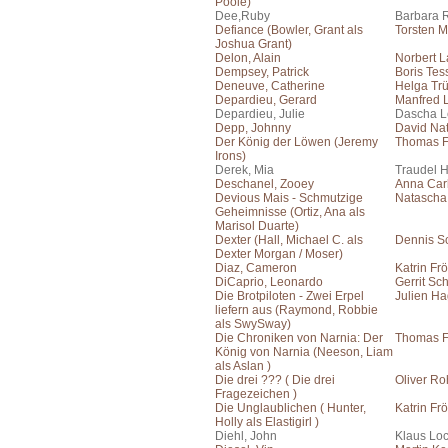
Poole)
Dee,Ruby
Barbara 
Defiance (Bowler, Grant als
Torsten M
Joshua Grant)
Delon, Alain
Norbert 
Dempsey, Patrick
Boris Te
Deneuve, Catherine
Helga Tr
Depardieu, Gerard
Manfred
Depardieu, Julie
Dascha 
Depp, Johnny
David Na
Der König der Löwen (Jeremy
Thomas F
Irons)
Derek, Mia
Traudel 
Deschanel, Zooey
Anna Car
Devious Mais - Schmutzige
Natascha 
Geheimnisse (Ortiz, Ana als
Marisol Duarte)
Dexter (Hall, Michael C. als
Dennis S
Dexter Morgan / Moser)
Diaz, Cameron
Katrin Frö
DiCaprio, Leonardo
Gerrit Sc
Die Brotpiloten - Zwei Erpel
Julien H
liefern aus (Raymond, Robbie
als SwySway)
Die Chroniken von Narnia: Der
Thomas F
König von Narnia (Neeson, Liam
als Aslan )
Die drei ??? ( Die drei
Oliver Ro
Fragezeichen )
Die Unglaublichen ( Hunter,
Katrin Frö
Holly als Elastigirl )
Diehl, John
Klaus Lo