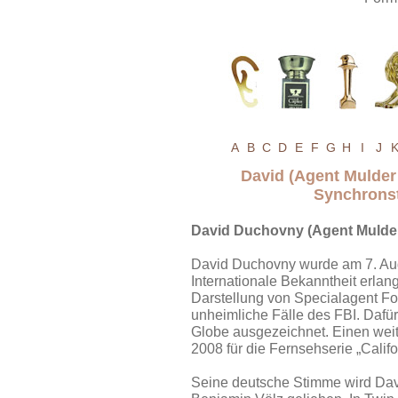
A
B
C
D
E
F
G
H
I
J
David (Agent Mulder
Synchrons
David Duchovny (Agent Mulder
David Duchovny wurde am 7. Aug
Internationale Bekanntheit erla
Darstellung von Specialagent Fox
unheimliche Fälle des FBI. Daf
Globe ausgezeichnet. Einen wei
2008 für die Fernsehserie „Califo
Seine deutsche Stimme wird Da