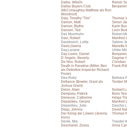
Dafoe, Willem
Reiner S
Dallas Buyers Club
Benjamin
(McConaughey Matthew als Ron
Woodroof)
Daly, Timothy "Tim"
Thomas V
Damon, Matt
Simon Jä
Danner, Blythe
Karin Bu
Danson, Ted
Leon Bo
Das Moorhuhn
Robert Mi
Davi, Robert
Manfred
Davidovich, Lolita
Sabine J
Davis,Geena
Marietta
Day,Laraine
Ulrike Mö
Day-Lewis, Daniel
Benjamin 
D´Angelo, Beverly
Dagmar H
De Niro, Robert
Christian
Death in Paradise (Miller, Ben
Frank Rö
als Detevtive Inspector Richard
Poole)
Dee,Ruby
Barbara 
Defiance (Bowler, Grant als
Torsten M
Joshua Grant)
Delon, Alain
Norbert 
Dempsey, Patrick
Boris Te
Deneuve, Catherine
Helga Tr
Depardieu, Gerard
Manfred
Depardieu, Julie
Dascha 
Depp, Johnny
David Na
Der König der Löwen (Jeremy
Thomas F
Irons)
Derek, Mia
Traudel 
Deschanel, Zooey
Anna Car