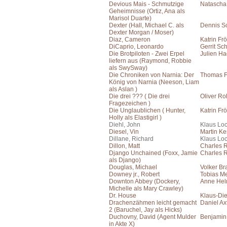
Devious Mais - Schmutzige
Natascha 
Geheimnisse (Ortiz, Ana als
Marisol Duarte)
Dexter (Hall, Michael C. als
Dennis S
Dexter Morgan / Moser)
Diaz, Cameron
Katrin Frö
DiCaprio, Leonardo
Gerrit Sc
Die Brotpiloten - Zwei Erpel
Julien H
liefern aus (Raymond, Robbie
als SwySway)
Die Chroniken von Narnia: Der
Thomas F
König von Narnia (Neeson, Liam
als Aslan )
Die drei ??? ( Die drei
Oliver Ro
Fragezeichen )
Die Unglaublichen ( Hunter,
Katrin Frö
Holly als Elastigirl )
Diehl, John
Klaus Lo
Diesel, Vin
Martin Ke
Dillane, Richard
Klaus Lo
Dillon, Matt
Charles 
Django Unchained (Foxx, Jamie
Charles 
als Django)
Douglas, Michael
Volker Br
Downey jr., Robert
Tobias Me
Downton Abbey (Dockery,
Anne He
Michelle als Mary Crawley)
Dr. House
Klaus-Die
Drachenzähmen leicht gemacht
Daniel Ax
2 (Baruchel, Jay als Hicks)
Duchovny, David (Agent Mulder
Benjamin
in Akte X)