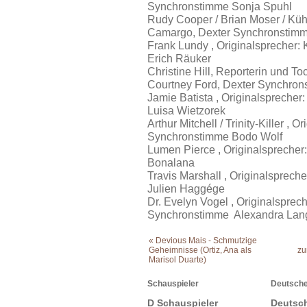
Synchronstimme Sonja Spuhl
Rudy Cooper / Brian Moser / Kühll
Camargo, Dexter Synchronstim
Frank Lundy , Originalsprecher:
Erich Räuker
Christine Hill, Reporterin und Toc
Courtney Ford, Dexter Synchron
Jamie Batista , Originalspreche
Luisa Wietzorek
Arthur Mitchell / Trinity-Killer ,
Synchronstimme Bodo Wolf
Lumen Pierce , Originalsprecher
Bonalana
Travis Marshall , Originalsprec
Julien Haggége
Dr. Evelyn Vogel , Originalsprec
Synchronstimme Alexandra Lan
« Devious Mais - Schmutzige
Geheimnisse (Ortiz, Ana als
zu
Marisol Duarte)
Schauspieler
Deutsche
D Schauspieler
Deutsc