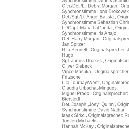
Synchronstimme Dennis Schmid
Ofcr./Det./Lt. Debra Morgan , Ori
Synchronstimme Ilona Brokowsk
Det./Sgt./Lt. Angel Batista , Ori
Synchronstimme Sebastian Chri
Lt./Capt. Maria LaGuerta , Origi
Synchronstimme Iris Artajo
Det. Harry Morgan , Originalsp
Jan Spitzer
Rita Bennett , Originalsprecher:
Hugo
Sgt. James Doakes , Originalspr
Oliver Siebeck
Vince Masuka , Originalsprecher
Fritzsche
Lila Tournay/West , Originalspr
Claudia Urbschat-Mingues
Miguel Prado , Originalsprecher
Bierstedt
Det. Joseph „Joey“ Quinn , Orig
Synchronstimme David Nathan
Isaak Sirko , Originalsprecher:
Torsten Michaelis
Hannah McKay , Originalspreche