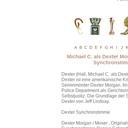
A
B
C
D
E
F
G
H
I
J
Michael C. als Dexter Mo
Synchronstim
Dexter (Hall, Michael C. als Dex
Dexter ist eine amerikanische Kr
Serienmörder Dexter Morgan. Im 
Police Department als Gerichtsm
Selbstjustiz. Die Grundlage der
Dexter von Jeff Lindsay.
Dexter Synchronstimme
Dexter Morgan / Moser , Original