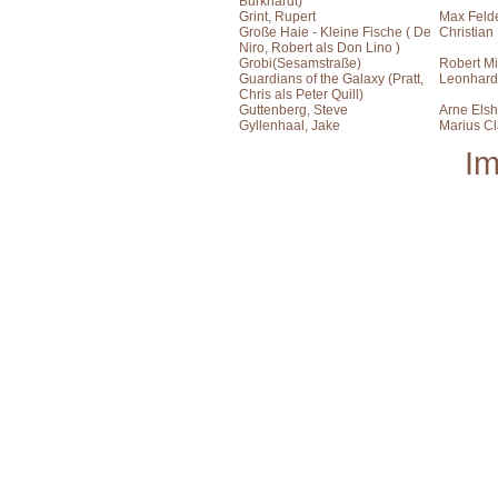
Burkhardt)
Grint, Rupert
Max Feld
Große Haie - Kleine Fische ( De
Christian
Niro, Robert als Don Lino )
Grobi(Sesamstraße)
Robert Mi
Guardians of the Galaxy (Pratt,
Leonhard
Chris als Peter Quill)
Guttenberg, Steve
Arne Elsh
Gyllenhaal, Jake
Marius C
I