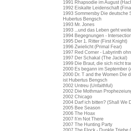
1991 Rhapsodie im August (Hach
1992 Eiskalte Leidenschaft (Fina
1993 Sommersby Die deutsche S
Hubertus Bengsch
1993 Mr. Jones
1993 ...und das Leben geht wei
1994 Begegnungen - Intersection 
1995 Der 1. Ritter (First Knight)
1996 Zwielicht (Primal Fear)
1997 Red Corner - Labyrinth oh
1997 Der Schakal (The Jackal)
1999 Die Braut, die sich nicht tr
2000 Es begann im September (
2000 Dr. T and the Women Die 
ist Hubertus Bengsch
2002 Untreu (Unfaithful)
2002 Die Mothman Prophezeiun
2002 Chicago
2004 Darf ich bitten? (Shall We
2005 Bee Season
2006 The Hoax
2007 I\'m Not There
2007 The Hunting Party
2007 The Flock - Dunkle Triebe 