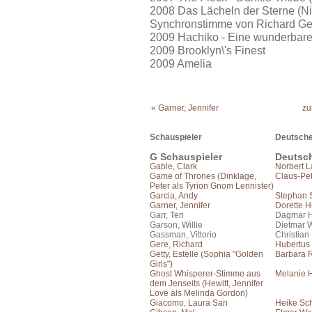
2008 Das Lächeln der Sterne (Ni
Synchronstimme von Richard Ge
2009 Hachiko - Eine wunderbare 
2009 Brooklyn\'s Finest
2009 Amelia
« Garner, Jennifer
zu
Schauspieler
Deutsche
G Schauspieler
Deutsc
Gable, Clark
Norbert 
Game of Thrones (Dinklage,
Claus-Pet
Peter als Tyrion Gnom Lennister)
Garcia, Andy
Stephan 
Garner, Jennifer
Dorette 
Garr, Teri
Dagmar H
Garson, Willie
Dietmar 
Gassman, Vittorio
Christian
Gere, Richard
Hubertus
Getty, Estelle (Sophia "Golden
Barbara 
Girls")
Ghost Whisperer-Stimme aus
Melanie 
dem Jenseits (Hewitt, Jennifer
Love als Melinda Gordon)
Giacomo, Laura San
Heike Sch