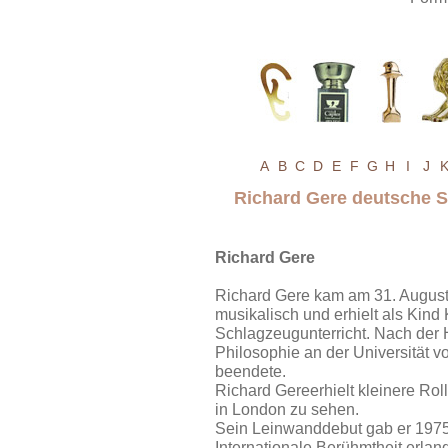
A
B
C
D
E
F
G
H
I
J
Richard Gere deutsche 
Richard Gere
Richard Gere kam am 31. August 1
musikalisch und erhielt als Kind 
Schlagzeugunterricht. Nach der 
Philosophie an der Universität v
beendete.
Richard Gereerhielt kleinere R
in London zu sehen.
Sein Leinwanddebut gab er 1975
Internationale Berühmtheit erla