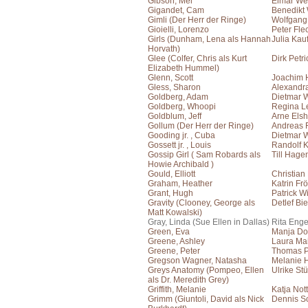
Gibson, Mel
Elmar We
Gigandet, Cam
Benedikt
Gimli (Der Herr der Ringe)
Wolfgang
Gioielli, Lorenzo
Peter Fle
Girls (Dunham, Lena als Hannah
Julia Ka
Horvath)
Glee (Colfer, Chris als Kurt
Dirk Petri
Elizabeth Hummel)
Glenn, Scott
Joachim 
Gless, Sharon
Alexandr
Goldberg, Adam
Dietmar 
Goldberg, Whoopi
Regina L
Goldblum, Jeff
Arne Elsh
Gollum (Der Herr der Ringe)
Andreas F
Gooding jr. , Cuba
Dietmar 
Gossett jr. , Louis
Randolf 
Gossip Girl ( Sam Robards als
Till Hage
Howie Archibald )
Gould, Elliott
Christian
Graham, Heather
Katrin Frö
Grant, Hugh
Patrick W
Gravity (Clooney, George als
Detlef Bie
Matt Kowalski)
Gray, Linda (Sue Ellen in Dallas)
Rita Eng
Green, Eva
Manja Doe
Greene, Ashley
Laura Ma
Greene, Peter
Thomas P
Gregson Wagner, Natasha
Melanie 
Greys Anatomy (Pompeo, Ellen
Ulrike St
als Dr. Meredith Grey)
Griffith, Melanie
Katja Not
Grimm (Giuntoli, David als Nick
Dennis S