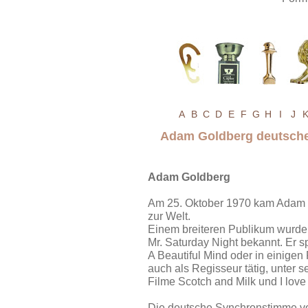
A
B
C
D
E
F
G
H
I
J
Adam Goldberg deutsch
Adam Goldberg
Am 25. Oktober 1970 kam Adam G
zur Welt.
Einem breiteren Publikum wurde
Mr. Saturday Night bekannt. Er s
A Beautiful Mind oder in einigen
auch als Regisseur tätig, unter 
Filme Scotch and Milk und I love
Die deutsche Synchronstimme v