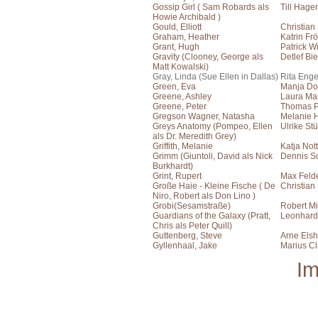
Gossip Girl ( Sam Robards als
Till Hage
Howie Archibald )
Gould, Elliott
Christian
Graham, Heather
Katrin Frö
Grant, Hugh
Patrick W
Gravity (Clooney, George als
Detlef Bie
Matt Kowalski)
Gray, Linda (Sue Ellen in Dallas)
Rita Eng
Green, Eva
Manja Doe
Greene, Ashley
Laura Ma
Greene, Peter
Thomas P
Gregson Wagner, Natasha
Melanie 
Greys Anatomy (Pompeo, Ellen
Ulrike St
als Dr. Meredith Grey)
Griffith, Melanie
Katja Not
Grimm (Giuntoli, David als Nick
Dennis S
Burkhardt)
Grint, Rupert
Max Feld
Große Haie - Kleine Fische ( De
Christian
Niro, Robert als Don Lino )
Grobi(Sesamstraße)
Robert Mi
Guardians of the Galaxy (Pratt,
Leonhard
Chris als Peter Quill)
Guttenberg, Steve
Arne Elsh
Gyllenhaal, Jake
Marius C
I