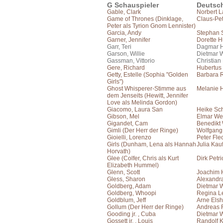
G Schauspieler
Deutsc
Gable, Clark
Norbert 
Game of Thrones (Dinklage,
Claus-Pet
Peter als Tyrion Gnom Lennister)
Garcia, Andy
Stephan 
Garner, Jennifer
Dorette 
Garr, Teri
Dagmar H
Garson, Willie
Dietmar 
Gassman, Vittorio
Christian
Gere, Richard
Hubertus
Getty, Estelle (Sophia "Golden
Barbara 
Girls")
Ghost Whisperer-Stimme aus
Melanie 
dem Jenseits (Hewitt, Jennifer
Love als Melinda Gordon)
Giacomo, Laura San
Heike Sch
Gibson, Mel
Elmar We
Gigandet, Cam
Benedikt
Gimli (Der Herr der Ringe)
Wolfgang
Gioielli, Lorenzo
Peter Fle
Girls (Dunham, Lena als Hannah
Julia Ka
Horvath)
Glee (Colfer, Chris als Kurt
Dirk Petri
Elizabeth Hummel)
Glenn, Scott
Joachim 
Gless, Sharon
Alexandr
Goldberg, Adam
Dietmar 
Goldberg, Whoopi
Regina L
Goldblum, Jeff
Arne Elsh
Gollum (Der Herr der Ringe)
Andreas F
Gooding jr. , Cuba
Dietmar 
Gossett jr. , Louis
Randolf 