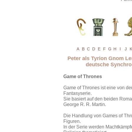
A
B
C
D
E
F
G
H
I
J
Peter als Tyrion Gnom Le
deutsche Synchro
Game of Thrones
Game of Thrones ist eine von de
Fantasyserie.
Sie basiert auf den beiden Roma
George R. R. Martin.
Die Handlung von Games of Thro
Figuren.
In der Serie werden Machtkämpfe,