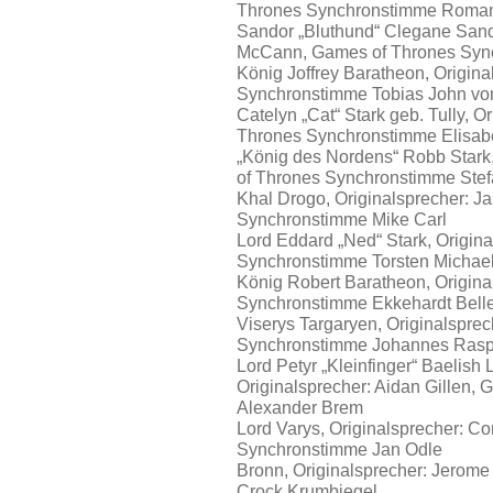
Thrones Synchronstimme Roma
Sandor „Bluthund“ Clegane Sand
McCann, Games of Thrones Syn
König Joffrey Baratheon, Origin
Synchronstimme Tobias John vo
Catelyn „Cat“ Stark geb. Tully, O
Thrones Synchronstimme Elisab
„König des Nordens“ Robb Stark
of Thrones Synchronstimme Stef
Khal Drogo, Originalsprecher: 
Synchronstimme Mike Carl
Lord Eddard „Ned“ Stark, Origin
Synchronstimme Torsten Michael
König Robert Baratheon, Origin
Synchronstimme Ekkehardt Bell
Viserys Targaryen, Originalspre
Synchronstimme Johannes Ras
Lord Petyr „Kleinfinger“ Baelish L
Originalsprecher: Aidan Gillen
Alexander Brem
Lord Varys, Originalsprecher: Co
Synchronstimme Jan Odle
Bronn, Originalsprecher: Jerom
Crock Krumbiegel