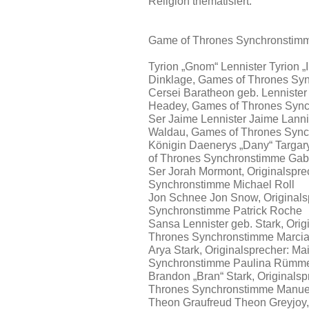
Religion thematisiert.
Game of Thrones Synchronstim
Tyrion „Gnom“ Lennister Tyrion „I
Dinklage, Games of Thrones Sy
Cersei Baratheon geb. Lennister 
Headey, Games of Thrones Sync
Ser Jaime Lennister Jaime Lannis
Waldau, Games of Thrones Syn
Königin Daenerys „Dany“ Targary
of Thrones Synchronstimme Gabr
Ser Jorah Mormont, Originalspre
Synchronstimme Michael Roll
Jon Schnee Jon Snow, Originalsp
Synchronstimme Patrick Roche
Sansa Lennister geb. Stark, Orig
Thrones Synchronstimme Marci
Arya Stark, Originalsprecher: M
Synchronstimme Paulina Rümme
Brandon „Bran“ Stark, Originals
Thrones Synchronstimme Manue
Theon Graufreud Theon Greyjoy, 