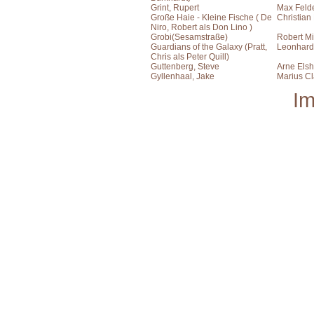
Grint, Rupert
Max Feld
Große Haie - Kleine Fische ( De
Christian
Niro, Robert als Don Lino )
Grobi(Sesamstraße)
Robert Mi
Guardians of the Galaxy (Pratt,
Leonhard
Chris als Peter Quill)
Guttenberg, Steve
Arne Elsh
Gyllenhaal, Jake
Marius C
I