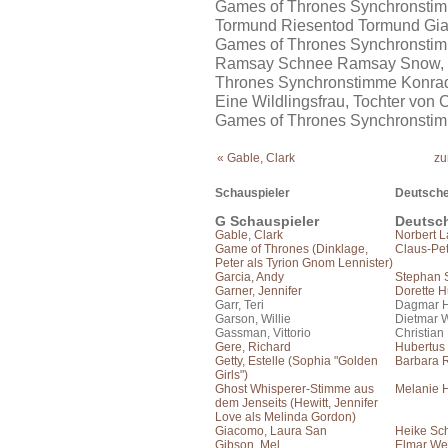
Games of Thrones Synchronstim
Tormund Riesentod Tormund Giant
Games of Thrones Synchronsti
Ramsay Schnee Ramsay Snow, Or
Thrones Synchronstimme Konra
Eine Wildlingsfrau, Tochter von 
Games of Thrones Synchronstim
« Gable, Clark
zu
Schauspieler
Deutsche
G Schauspieler
Deutsc
Gable, Clark
Norbert 
Game of Thrones (Dinklage,
Claus-Pet
Peter als Tyrion Gnom Lennister)
Garcia, Andy
Stephan 
Garner, Jennifer
Dorette 
Garr, Teri
Dagmar H
Garson, Willie
Dietmar 
Gassman, Vittorio
Christian
Gere, Richard
Hubertus
Getty, Estelle (Sophia "Golden
Barbara 
Girls")
Ghost Whisperer-Stimme aus
Melanie 
dem Jenseits (Hewitt, Jennifer
Love als Melinda Gordon)
Giacomo, Laura San
Heike Sch
Gibson, Mel
Elmar We