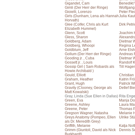
Gigandet, Cam
Benedikt
Gimli (Der Herr der Ringe)
Wolfgang
Gioielli, Lorenzo
Peter Fle
Girls (Dunham, Lena als Hannah
Julia Ka
Horvath)
Glee (Colfer, Chris als Kurt
Dirk Petri
Elizabeth Hummel)
Glenn, Scott
Joachim 
Gless, Sharon
Alexandr
Goldberg, Adam
Dietmar 
Goldberg, Whoopi
Regina L
Goldblum, Jeff
Arne Elsh
Gollum (Der Herr der Ringe)
Andreas F
Gooding jr. , Cuba
Dietmar 
Gossett jr. , Louis
Randolf 
Gossip Girl ( Sam Robards als
Till Hage
Howie Archibald )
Gould, Elliott
Christian
Graham, Heather
Katrin Frö
Grant, Hugh
Patrick W
Gravity (Clooney, George als
Detlef Bie
Matt Kowalski)
Gray, Linda (Sue Ellen in Dallas)
Rita Eng
Green, Eva
Manja Doe
Greene, Ashley
Laura Ma
Greene, Peter
Thomas P
Gregson Wagner, Natasha
Melanie 
Greys Anatomy (Pompeo, Ellen
Ulrike St
als Dr. Meredith Grey)
Griffith, Melanie
Katja Not
Grimm (Giuntoli, David als Nick
Dennis S
Burkhardt)