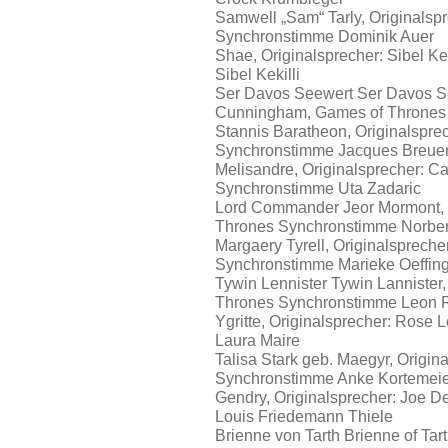
Samwell „Sam“ Tarly, Originalsp
Synchronstimme Dominik Auer
Shae, Originalsprecher: Sibel K
Sibel Kekilli
Ser Davos Seewert Ser Davos Se
Cunningham, Games of Thrones
Stannis Baratheon, Originalspre
Synchronstimme Jacques Breue
Melisandre, Originalsprecher: C
Synchronstimme Uta Zadaric
Lord Commander Jeor Mormont, 
Thrones Synchronstimme Norbert
Margaery Tyrell, Originalsprech
Synchronstimme Marieke Oeffin
Tywin Lennister Tywin Lannister
Thrones Synchronstimme Leon 
Ygritte, Originalsprecher: Rose
Laura Maire
Talisa Stark geb. Maegyr, Origi
Synchronstimme Anke Kortemeie
Gendry, Originalsprecher: Joe 
Louis Friedemann Thiele
Brienne von Tarth Brienne of Tar