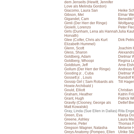
dem Jenseits (Hewitt, Jennifer
Love als Melinda Gordon)
Giacomo, Laura San
Heike Sch
Gibson, Mel
Elmar We
Gigandet, Cam
Benedikt
Gimli (Der Herr der Ringe)
Wolfgang
Gioielli, Lorenzo
Peter Fle
Girls (Dunham, Lena als Hannah
Julia Ka
Horvath)
Glee (Colfer, Chris als Kurt
Dirk Petri
Elizabeth Hummel)
Glenn, Scott
Joachim 
Gless, Sharon
Alexandr
Goldberg, Adam
Dietmar 
Goldberg, Whoopi
Regina L
Goldblum, Jeff
Arne Elsh
Gollum (Der Herr der Ringe)
Andreas F
Gooding jr. , Cuba
Dietmar 
Gossett jr. , Louis
Randolf 
Gossip Girl ( Sam Robards als
Till Hage
Howie Archibald )
Gould, Elliott
Christian
Graham, Heather
Katrin Frö
Grant, Hugh
Patrick W
Gravity (Clooney, George als
Detlef Bie
Matt Kowalski)
Gray, Linda (Sue Ellen in Dallas)
Rita Eng
Green, Eva
Manja Doe
Greene, Ashley
Laura Ma
Greene, Peter
Thomas P
Gregson Wagner, Natasha
Melanie 
Greys Anatomy (Pompeo, Ellen
Ulrike St