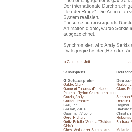
Theater-Engagements gab Serki
Der internationale Durchbruch g
Herr der Ringe". Die Animation 
System realisiert.
Für seine herrausragende Darstel
Animation diente, wurde Serkis 
ausgezeichnet.
Synchronisiert wird Andy Serkis 
Dialogregie bei der „Herr der Ring
« Goldblum, Jeff
zu
Schauspieler
Deutsche
G Schauspieler
Deutsc
Gable, Clark
Norbert 
Game of Thrones (Dinklage,
Claus-Pet
Peter als Tyrion Gnom Lennister)
Garcia, Andy
Stephan 
Garner, Jennifer
Dorette 
Garr, Teri
Dagmar H
Garson, Willie
Dietmar 
Gassman, Vittorio
Christian
Gere, Richard
Hubertus
Getty, Estelle (Sophia "Golden
Barbara 
Girls")
Ghost Whisperer-Stimme aus
Melanie 