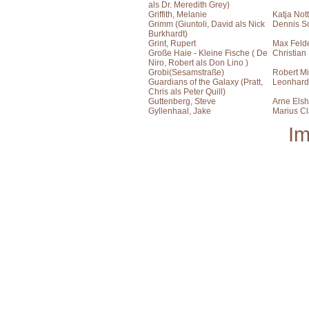
als Dr. Meredith Grey)
Griffith, Melanie
Katja Not
Grimm (Giuntoli, David als Nick
Dennis S
Burkhardt)
Grint, Rupert
Max Feld
Große Haie - Kleine Fische ( De
Christian
Niro, Robert als Don Lino )
Grobi(Sesamstraße)
Robert Mi
Guardians of the Galaxy (Pratt,
Leonhard
Chris als Peter Quill)
Guttenberg, Steve
Arne Elsh
Gyllenhaal, Jake
Marius C
I