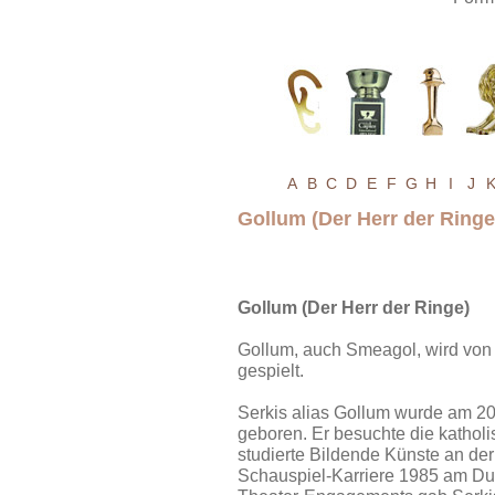
A
B
C
D
E
F
G
H
I
J
Gollum (Der Herr der Rin
Gollum (Der Herr der Ringe)
Gollum, auch Smeagol, wird von 
gespielt.
Serkis alias Gollum wurde am 20.
geboren. Er besuchte die katholi
studierte Bildende Künste an der
Schauspiel-Karriere 1985 am Duk