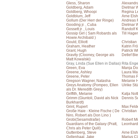
Gless, Sharon
Alexandr
Goldberg, Adam
Dietmar 
Goldberg, Whoopi
Regina L
Goldblum, Jeff
Arne Elsh
Gollum (Der Herr der Ringe)
Andreas F
Gooding jr. , Cuba
Dietmar 
Gossett jr. , Louis
Randolf 
Gossip Girl ( Sam Robards als
Till Hage
Howie Archibald )
Gould, Elliott
Christian
Graham, Heather
Katrin Frö
Grant, Hugh
Patrick W
Gravity (Clooney, George als
Detlef Bie
Matt Kowalski)
Gray, Linda (Sue Ellen in Dallas)
Rita Eng
Green, Eva
Manja Doe
Greene, Ashley
Laura Ma
Greene, Peter
Thomas P
Gregson Wagner, Natasha
Melanie 
Greys Anatomy (Pompeo, Ellen
Ulrike St
als Dr. Meredith Grey)
Griffith, Melanie
Katja Not
Grimm (Giuntoli, David als Nick
Dennis S
Burkhardt)
Grint, Rupert
Max Feld
Große Haie - Kleine Fische ( De
Christian
Niro, Robert als Don Lino )
Grobi(Sesamstraße)
Robert Mi
Guardians of the Galaxy (Pratt,
Leonhard
Chris als Peter Quill)
Guttenberg, Steve
Arne Elsh
Gyllenhaal, Jake
Marius C