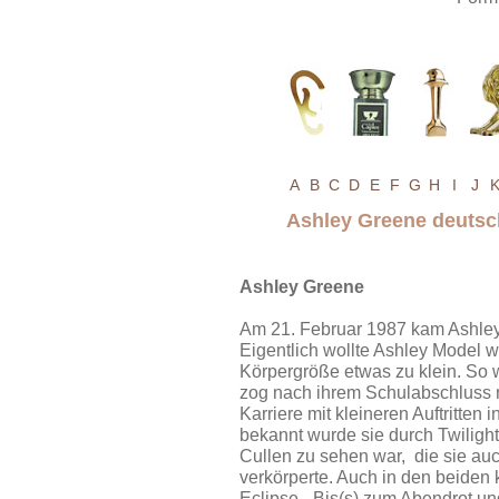
A
B
C
D
E
F
G
H
I
J
Ashley Greene deutsc
Ashley Greene
Am 21. Februar 1987 kam Ashley 
Eigentlich wollte Ashley Model 
Körpergröße etwas zu klein. So 
zog nach ihrem Schulabschluss 
Karriere mit kleineren Auftritten
bekannt wurde sie durch Twilight
Cullen zu sehen war, die sie auc
verkörperte. Auch in den beiden
Eclipse - Bis(s) zum Abendrot u