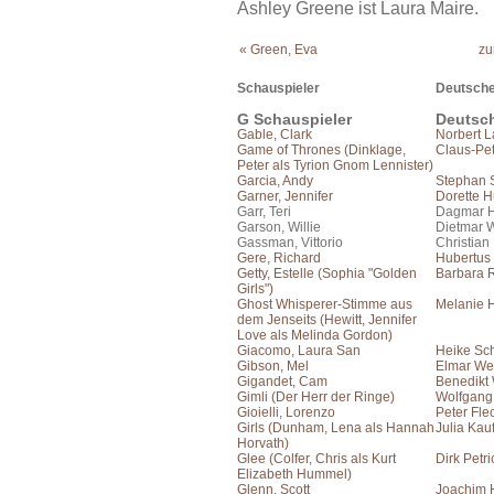
Ashley Greene ist Laura Maire.
« Green, Eva
zu
Schauspieler
Deutsche
G Schauspieler
Deutsc
Gable, Clark
Norbert 
Game of Thrones (Dinklage,
Claus-Pet
Peter als Tyrion Gnom Lennister)
Garcia, Andy
Stephan 
Garner, Jennifer
Dorette 
Garr, Teri
Dagmar H
Garson, Willie
Dietmar 
Gassman, Vittorio
Christian
Gere, Richard
Hubertus
Getty, Estelle (Sophia "Golden
Barbara 
Girls")
Ghost Whisperer-Stimme aus
Melanie 
dem Jenseits (Hewitt, Jennifer
Love als Melinda Gordon)
Giacomo, Laura San
Heike Sch
Gibson, Mel
Elmar We
Gigandet, Cam
Benedikt
Gimli (Der Herr der Ringe)
Wolfgang
Gioielli, Lorenzo
Peter Fle
Girls (Dunham, Lena als Hannah
Julia Ka
Horvath)
Glee (Colfer, Chris als Kurt
Dirk Petri
Elizabeth Hummel)
Glenn, Scott
Joachim 