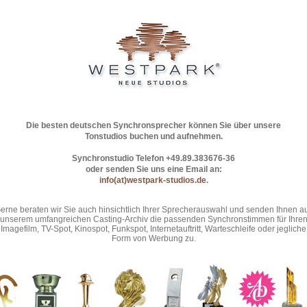
Die besten deutschen Synchronsprecher können Sie über unsere
Tonstudios buchen und aufnehmen.
Synchronstudio Telefon +49.89.383676-36
oder senden Sie uns eine Email an:
info(at)westpark-studios.de
.
erne beraten wir Sie auch hinsichtlich Ihrer Sprecherauswahl und senden Ihnen a
unserem umfangreichen Casting-Archiv die passenden Synchronstimmen für Ihre
Imagefilm, TV-Spot, Kinospot, Funkspot, Internetauftritt, Warteschleife oder jegliche
Form von Werbung zu.