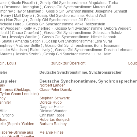
ates ( Nicole Fiscella ) , Gossip Girl Synchronstimme: Magdalena Turba
 ( Desmond Harrington ) , Gossip Girl Synchronstimme: Marcus Off
mphrey ( Taylor Momsen ) , Gossip Girl Synchronstimme: Josephine Schmidt
Henry ( Matt Doyle ) , Gossip Girl Synchronstimme: Roland Wolf
as ( Nan Zhang ) , Gossip Girl Synchronstimme: Jill Böttcher
Michelle Hurd ) , Gossip Girl Synchronstimme: Anke Reitzenstein
der Woodsen ( Kelly Rutherford ) , Gossip Girl Synchronstimme: Debora Weigert
ibald ( Chace Crawford ) , Gossip Girl Synchronstimme: Sebastian Schulz
Cho ( Jessalyn Wanlim ) , Gossip Girl Synchronstimme: Nicole Hannak
Shafai ( Amanda Setton ) , Gossip Girl Synchronstimme: Esra Vural
mphrey ( Matthew Settle ) , Gossip Girl Synchronstimme: Boris Tessmann
an der Woodsen ( Blake Lively ) , Gossip Girl Synchronstimme: Dascha Lehmann
Abrams ( Jessica Szohr ) , Gossip Girl Synchronstimme: Luise Helm
jr. , Louis
zurück zur Übersicht
Gould,
eler
Deutsche Synchronstimme, Synchronsprecher
uspieler
Deutsche Synchronstimme, Synchronsprecher
ark
Norbert Langer
Thrones (Dinklage,
Claus-Peter Damitz
 Tyrion Gnom Lennister)
Andy
Stephan Schwartz
ennifer
Dorette Hugo
Dagmar Heller
illie
Dietmar Wunder
Vittorio
Christian Rode
chard
Hubertus Bengsch
telle (Sophia "Golden
Barbara Ratthey
isperer-Stimme aus
Melanie Hinze
its (Hewitt, Jennifer