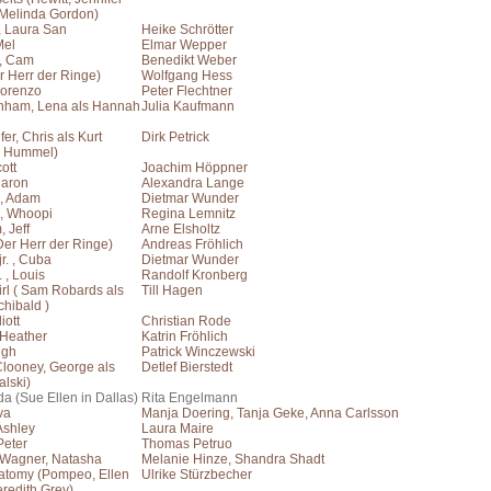
 Melinda Gordon)
 Laura San
Heike Schrötter
Mel
Elmar Wepper
, Cam
Benedikt Weber
r Herr der Ringe)
Wolfgang Hess
 Lorenzo
Peter Flechtner
unham, Lena als Hannah
Julia Kaufmann
fer, Chris als Kurt
Dirk Petrick
h Hummel)
ott
Joachim Höppner
haron
Alexandra Lange
, Adam
Dietmar Wunder
, Whoopi
Regina Lemnitz
 Jeff
Arne Elsholtz
Der Herr der Ringe)
Andreas Fröhlich
r. , Cuba
Dietmar Wunder
. , Louis
Randolf Kronberg
rl ( Sam Robards als
Till Hagen
hibald )
iott
Christian Rode
Heather
Katrin Fröhlich
ugh
Patrick Winczewski
Clooney, George als
Detlef Bierstedt
lski)
da (Sue Ellen in Dallas)
Rita Engelmann
va
Manja Doering, Tanja Geke, Anna Carlsson
Ashley
Laura Maire
Peter
Thomas Petruo
Wagner, Natasha
Melanie Hinze, Shandra Shadt
atomy (Pompeo, Ellen
Ulrike Stürzbecher
eredith Grey)