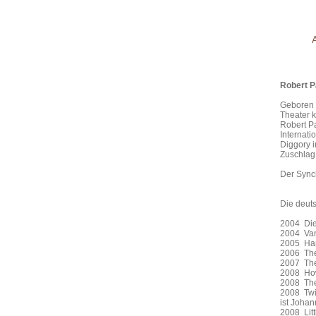
Robert Pa
Geboren w
Theater k
Robert Pa
Internati
Diggory i
Zuschlag 
Der Synch
Die deut
2004 Die
2004 Van
2005 Ha
2006 T
2007 Th
2008 
2008 T
2008 Twi
ist Joha
2008 L