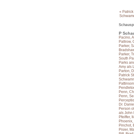
« Patric
Schwamm
Schauspi
P Schau
Pacino, A
Paltrow,
Parker, S
Bradshaw 
Parker, T
South Par
Parks and
Amy als 
Parton, D
Patrick 
Schwamm
Pattinson
Pendleto
Penn, Ch
Penn, S
Percepti
Dr. Danie
Person of
als John
Pfeiffer, 
Phoenix,
Pinchot,
Pisier, M
Pitt, Brad