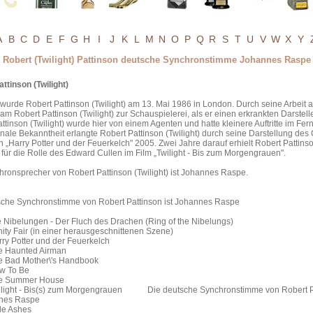
A
B
C
D
E
F
G
H
I
J
K
L
M
N
O
P
Q
R
S
T
U
V
W
X
Y
Robert (Twilight) Pattinson deutsche Synchronstimme Johannes Raspe
ttinson (Twilight)
urde Robert Pattinson (Twilight) am 13. Mai 1986 in London. Durch seine Arbeit 
am Robert Pattinson (Twilight) zur Schauspielerei, als er einen erkrankten Darsteller
ttinson (Twilight) wurde hier von einem Agenten und hatte kleinere Auftritte im Fe
onale Bekanntheit erlangte Robert Pattinson (Twilight) durch seine Darstellung des
n „Harry Potter und der Feuerkelch" 2005. Zwei Jahre darauf erhielt Robert Pattins
für die Rolle des Edward Cullen im Film „Twilight - Bis zum Morgengrauen".
ronsprecher von Robert Pattinson (Twilight) ist Johannes Raspe.
sche Synchronstimme von Robert Pattinson ist Johannes Raspe
 Nibelungen - Der Fluch des Drachen (Ring of the Nibelungs)
ity Fair (in einer herausgeschnittenen Szene)
rry Potter und der Feuerkelch
he Haunted Airman
e Bad Mother\'s Handbook
How To Be
he Summer House
light - Bis(s) zum Morgengrauen Die deutsche Synchronstimme von Robert P
nnes Raspe
ittle Ashes