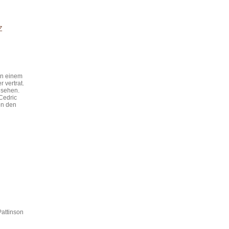
Z
an einem
 vertrat.
rnsehen.
 Cedric
on den
attinson