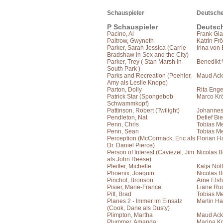
Schauspieler
Deutsche
P Schauspieler
Deutsc
Pacino, Al
Frank Gla
Paltrow, Gwyneth
Katrin Frö
Parker, Sarah Jessica (Carrie
Irina von
Bradshaw in Sex and the City)
Parker, Trey ( Stan Marsh in
Benedikt
South Park )
Parks and Recreation (Poehler,
Maud Acke
Amy als Leslie Knope)
Parton, Dolly
Rita Eng
Patrick Star (Spongebob
Marco Kr
Schwammkopf)
Pattinson, Robert (Twilight)
Johanne
Pendleton, Nat
Detlef Bie
Penn, Chris
Tobias Me
Penn, Sean
Tobias Me
Perception (McCormack, Eric als
Florian H
Dr. Daniel Pierce)
Person of Interest (Caviezel, Jim
Nicolas B
als John Reese)
Pfeiffer, Michelle
Katja Not
Phoenix, Joaquin
Nicolas B
Pinchot, Bronson
Arne Elsh
Pisier, Marie-France
Liane Ru
Pitt, Brad
Tobias Me
Planes 2 - Immer im Einsatz
Martin H
(Cook, Dane als Dusty)
Plimpton, Martha
Maud Ac
Plummer, Amanda
Marina Kr