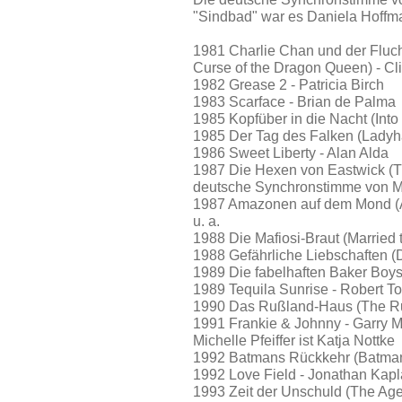
"Sindbad" war es Daniela Hoffm
1981 Charlie Chan und der Fluc
Curse of the Dragon Queen) - Cl
1982 Grease 2 - Patricia Birch
1983 Scarface - Brian de Palma
1985 Kopfüber in die Nacht (Into 
1985 Der Tag des Falken (Ladyh
1986 Sweet Liberty - Alan Alda
1987 Die Hexen von Eastwick (Th
deutsche Synchronstimme von Mich
1987 Amazonen auf dem Mond (
u. a.
1988 Die Mafiosi-Braut (Married
1988 Gefährliche Liebschaften (
1989 Die fabelhaften Baker Boy
1989 Tequila Sunrise - Robert T
1990 Das Rußland-Haus (The Ru
1991 Frankie & Johnny - Garry 
Michelle Pfeiffer ist Katja Nottke
1992 Batmans Rückkehr (Batman 
1992 Love Field - Jonathan Kap
1993 Zeit der Unschuld (The Age