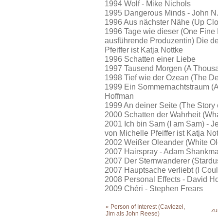
1994 Wolf - Mike Nichols
1995 Dangerous Minds - John N.
1996 Aus nächster Nähe (Up Clo
1996 Tage wie dieser (One Fine 
ausführende Produzentin) Die d
Pfeiffer ist Katja Nottke
1996 Schatten einer Liebe
1997 Tausend Morgen (A Thousa
1998 Tief wie der Ozean (The De
1999 Ein Sommernachtstraum (A 
Hoffman
1999 An deiner Seite (The Story 
2000 Schatten der Wahrheit (Wha
2001 Ich bin Sam (I am Sam) - 
von Michelle Pfeiffer ist Katja No
2002 Weißer Oleander (White Ol
2007 Hairspray - Adam Shankm
2007 Der Sternwanderer (Stardu
2007 Hauptsache verliebt (I Co
2008 Personal Effects - David H
2009 Chéri - Stephen Frears
« Person of Interest (Caviezel,
zu
Jim als John Reese)