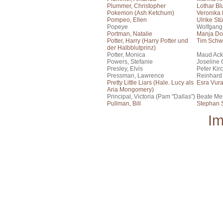
Plummer, Christopher
Lothar B
Pokemon (Ash Ketchum)
Veronika
Pompeo, Ellen
Ulrike St
Popeye
Wolfgang
Portman, Natalie
Manja Do
Potter, Harry (Harry Potter und
Tim Schw
der Halbblutprinz)
Potter, Monica
Maud Ac
Powers, Stefanie
Joseline
Presley, Elvis
Peter Kir
Pressman, Lawrence
Reinhard
Pretty Little Liars (Hale. Lucy als
Esra Vura
Aria Mongomery)
Principal, Victoria (Pam "Dallas")
Beate Me
Pullman, Bill
Stephan S
I