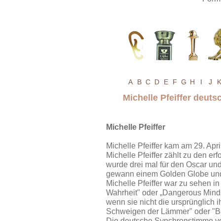
A
B
C
D
E
F
G
H
I
J
Michelle Pfeiffer deut
Michelle Pfeiffer
Michelle Pfeiffer kam am 29. Apr
Michelle Pfeiffer zählt zu den er
wurde drei mal für den Oscar und
gewann einem Golden Globe und 
Michelle Pfeiffer war zu sehen i
Wahrheit" oder „Dangerous Minds"
wenn sie nicht die ursprünglich 
Schweigen der Lämmer" oder "Bas
Die deutsche Synchronstimme von 