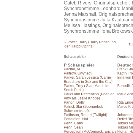
Caleb Rivers, Originalsprecher: Ty
Synchronstimme Leonhard Mahl
Jenna Marshall, Originalsprecher:
Synchronstimme Julia Kaufman
Melissa Hastings, Originalsprecher
Synchronstimme Ilona Brokowsk
« Potter, Harry (Harry Potter und
zu
der Halbblutprinz)
Schauspieler
Deutsche
P Schauspieler
Deutsc
Pacino, Al
Frank Gla
Paltrow, Gwyneth
Katrin Frö
Parker, Sarah Jessica (Carrie
Irina von
Bradshaw in Sex and the City)
Parker, Trey ( Stan Marsh in
Benedikt
South Park )
Parks and Recreation (Poehler,
Maud Acke
Amy als Leslie Knope)
Parton, Dolly
Rita Eng
Patrick Star (Spongebob
Marco Kr
Schwammkopf)
Pattinson, Robert (Twilight)
Johanne
Pendleton, Nat
Detlef Bie
Penn, Chris
Tobias Me
Penn, Sean
Tobias Me
Perception (McCormack, Eric als
Florian H