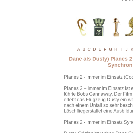
A
B
C
D
E
F
G
H
I
J
Dane als Dusty) Planes 2
Synchron
Planes 2 - Immer im Einsatz (Co
Planes 2 – Immer im Einsatz ist 
führte Bobs Gannaway. Der Film T
erlebt das Flugzeug Dusty ein w
nach einem Unfall so sehr beschäd
Löschfliegerstaffel eine Ausbild
Planes 2 - Immer im Einsatz Sy