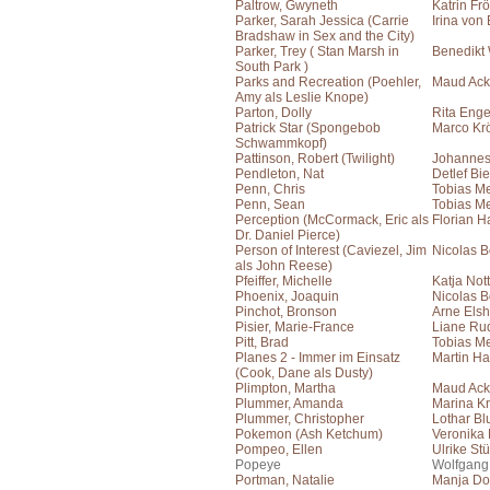
Paltrow, Gwyneth
Katrin Frö
Parker, Sarah Jessica (Carrie
Irina von
Bradshaw in Sex and the City)
Parker, Trey ( Stan Marsh in
Benedikt
South Park )
Parks and Recreation (Poehler,
Maud Acke
Amy als Leslie Knope)
Parton, Dolly
Rita Eng
Patrick Star (Spongebob
Marco Kr
Schwammkopf)
Pattinson, Robert (Twilight)
Johanne
Pendleton, Nat
Detlef Bie
Penn, Chris
Tobias Me
Penn, Sean
Tobias Me
Perception (McCormack, Eric als
Florian H
Dr. Daniel Pierce)
Person of Interest (Caviezel, Jim
Nicolas B
als John Reese)
Pfeiffer, Michelle
Katja Not
Phoenix, Joaquin
Nicolas B
Pinchot, Bronson
Arne Elsh
Pisier, Marie-France
Liane Ru
Pitt, Brad
Tobias Me
Planes 2 - Immer im Einsatz
Martin H
(Cook, Dane als Dusty)
Plimpton, Martha
Maud Ac
Plummer, Amanda
Marina Kr
Plummer, Christopher
Lothar B
Pokemon (Ash Ketchum)
Veronika
Pompeo, Ellen
Ulrike St
Popeye
Wolfgang
Portman, Natalie
Manja Do