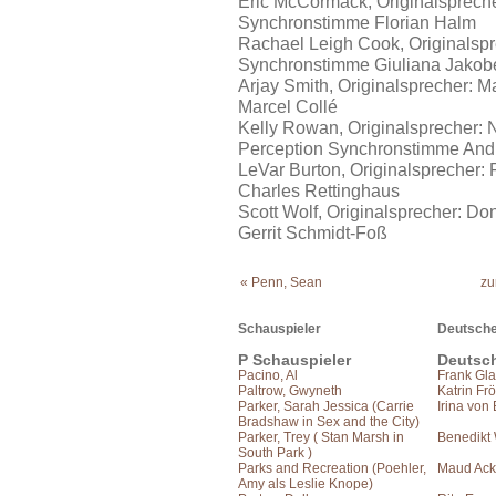
Eric McCormack, Originalsprecher
Synchronstimme Florian Halm
Rachael Leigh Cook, Originalspre
Synchronstimme Giuliana Jakobe
Arjay Smith, Originalsprecher: 
Marcel Collé
Kelly Rowan, Originalsprecher: 
Perception Synchronstimme And
LeVar Burton, Originalsprecher:
Charles Rettinghaus
Scott Wolf, Originalsprecher: D
Gerrit Schmidt-Foß
« Penn, Sean
zu
Schauspieler
Deutsche
P Schauspieler
Deutsc
Pacino, Al
Frank Gla
Paltrow, Gwyneth
Katrin Frö
Parker, Sarah Jessica (Carrie
Irina von
Bradshaw in Sex and the City)
Parker, Trey ( Stan Marsh in
Benedikt
South Park )
Parks and Recreation (Poehler,
Maud Acke
Amy als Leslie Knope)