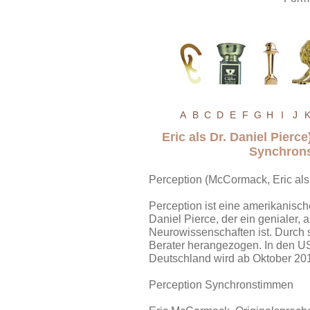
A
B
C
D
E
F
G
H
I
J
Eric als Dr. Daniel Pier
Synchrons
Perception (McCormack, Eric als 
Perception ist eine amerikanisch
Daniel Pierce, der ein genialer,
Neurowissenschaften ist. Durch 
Berater herangezogen. In den USA
Deutschland wird ab Oktober 2014
Perception Synchronstimmen