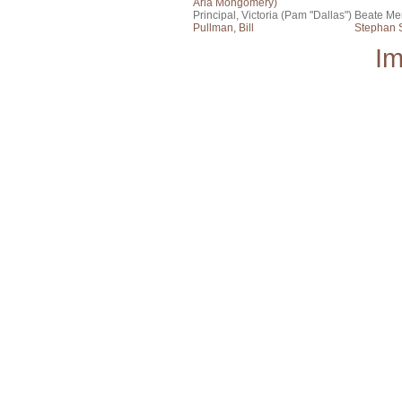
Aria Mongomery)
Principal, Victoria (Pam "Dallas")
Beate Me
Pullman, Bill
Stephan S
I