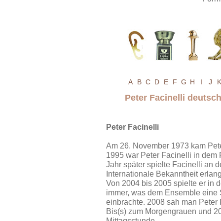
A
B
C
D
E
F
G
H
I
J
Peter Facinelli deuts
Peter Facinelli
Am 26. November 1973 kam Peter
1995 war Peter Facinelli in dem 
Jahr später spielte Facinelli an d
Internationale Bekanntheit erlang
Von 2004 bis 2005 spielte er in 
immer, was dem Ensemble eine 
einbrachte. 2008 sah man Peter Fa
Bis(s) zum Morgengrauen und 20
Mittagsstunde.