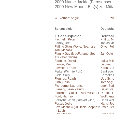
2009 Nurse Jackie (Fernsehseri
2009 New Moon - Bis(s) zur Mit
« Everhart, Angie
zu
Schauspieler
Deutsche
F Schauspieler
Deutsc
Facinelli, Peter
Philipp 
Fahey, Jeff
Tobias Me
Falling Skies (Wyle, Noah als
Oliver Fe
Tom Mason)
Family Guy (MacFarlane, Seth
Jan Odle
als Peter Griffin)
Fanning, Dakota
Luisa Mit
Farrow, Mia
Dagmar H
Fawcett, Farrah
Karin Bu
Ferkel (Winnie Puh)
Santiago
Field, Sally
Cornelia 
Fiennes, Ralph
Udo Sch
Firth, Colin
Tom Vogt
Fishburne, Laurence
Leon Bo
Flanery, Sean Patrick
David Na
Flockhart, Calista ( Ally McBeal )
Daniela 
Ford, Harrison
Wolfgang
Forsythe, John (Denver Clan)
Hans Wer
Foster, Jodie
Hansi Jo
Fox, Matthew (Dr. Jack Shephard
Peter Fle
in Lost)