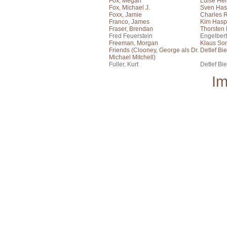
Fox, Megan
Luise He
Fox, Michael J.
Sven Has
Foxx, Jamie
Charles 
Franco, James
Kim Hasp
Fraser, Brendan
Thorsten
Fred Feuerstein
Engelber
Freeman, Morgan
Klaus Son
Friends (Clooney, George als Dr.
Detlef Bie
Michael Mitchell)
Fuller, Kurt
Detlef Bie
I