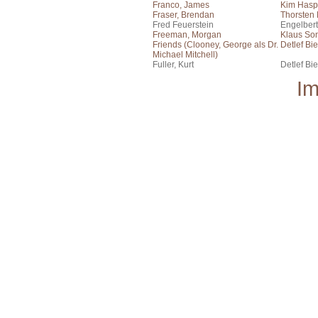
Franco, James
Kim Hasp
Fraser, Brendan
Thorsten
Fred Feuerstein
Engelber
Freeman, Morgan
Klaus Son
Friends (Clooney, George als Dr.
Detlef Bie
Michael Mitchell)
Fuller, Kurt
Detlef Bie
I