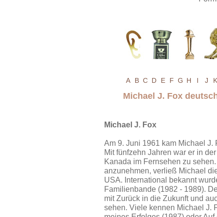
A
B
C
D
E
F
G
H
I
J
Michael J. Fox deuts
Michael J. Fox
Am 9. Juni 1961 kam Michael J.
Mit fünfzehn Jahren war er in de
Kanada im Fernsehen zu sehen. 
anzunehmen, verließ Michael die
USA. International bekannt wurd
Familienbande (1982 - 1989). D
mit Zurück in die Zukunft und auc
sehen. Viele kennen Michael J.
meines Erfolges (1987) oder Auf 