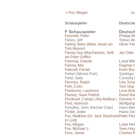
« Fox, Megan
zu
Schauspieler
Deutsche
F Schauspieler
Deutsc
Facinelli, Peter
Philipp 
Fahey, Jeff
Tobias Me
Falling Skies (Wyle, Noah als
Oliver Fe
Tom Mason)
Family Guy (MacFarlane, Seth
Jan Odle
als Peter Griffin)
Fanning, Dakota
Luisa Mit
Farrow, Mia
Dagmar H
Fawcett, Farrah
Karin Bu
Ferkel (Winnie Puh)
Santiago
Field, Sally
Cornelia 
Fiennes, Ralph
Udo Sch
Firth, Colin
Tom Vogt
Fishburne, Laurence
Leon Bo
Flanery, Sean Patrick
David Na
Flockhart, Calista ( Ally McBeal )
Daniela 
Ford, Harrison
Wolfgang
Forsythe, John (Denver Clan)
Hans Wer
Foster, Jodie
Hansi Jo
Fox, Matthew (Dr. Jack Shephard
Peter Fle
in Lost)
Fox, Megan
Luise He
Fox, Michael J.
Sven Has
Foxx, Jamie
Charles 