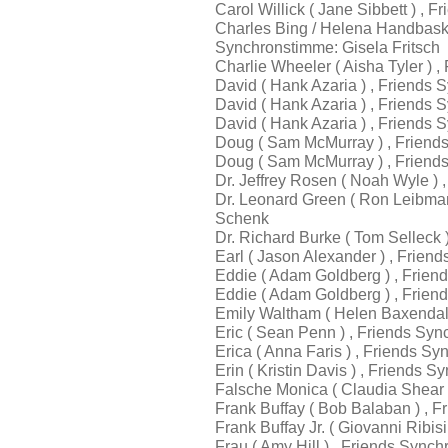
Carol Willick ( Jane Sibbett ) ,
Charles Bing / Helena Handbasket
Synchronstimme: Gisela Fritsch
Charlie Wheeler ( Aisha Tyler )
David ( Hank Azaria ) , Friends 
David ( Hank Azaria ) , Friends
David ( Hank Azaria ) , Friends
Doug ( Sam McMurray ) , Friend
Doug ( Sam McMurray ) , Friend
Dr. Jeffrey Rosen ( Noah Wyle ) 
Dr. Leonard Green ( Ron Leibman
Schenk
Dr. Richard Burke ( Tom Selleck
Earl ( Jason Alexander ) , Frien
Eddie ( Adam Goldberg ) , Frie
Eddie ( Adam Goldberg ) , Frien
Emily Waltham ( Helen Baxendale
Eric ( Sean Penn ) , Friends Sy
Erica ( Anna Faris ) , Friends S
Erin ( Kristin Davis ) , Friends
Falsche Monica ( Claudia Shear
Frank Buffay ( Bob Balaban ) , 
Frank Buffay Jr. ( Giovanni Ribis
Frau ( Amy Hill ) , Friends Syn