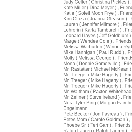
Judy Geller ( Christina Pickles 
Kate Miller ( Dina Meyer ) , Fri
Katie ( Soleil Moon Frye ) , Fri
Kim Clozzi ( Joanna Gleason ) ,
Lauren ( Jennifer Milmore ) , Fr
Lehrerin ( Karla Tamburelli ) , 
Leonard Hayes ( Jeff Goldblum )
Marge ( Wendee Cole ) , Friend
Melissa Warburton ( Winona Ryde
Mike Hannigan ( Paul Rudd ) , 
Molly ( Melissa George ) , Frie
Mona ( Bonnie Somerville ) , Fr
Mr. Rastatter ( Michael McKean )
Mr. Treeger ( Mike Hagerty ) , F
Mr. Treeger ( Mike Hagerty ) , F
Mr. Treeger ( Mike Hagerty ) , 
Mr. Waltham ( Paxton Whitehead
Mr. Zellner ( Steve Ireland ) , 
Nora Tyler Bing ( Morgan Fairchi
Engelmann
Pete Becker ( Jon Favreau ) , F
Petes Mom ( Carole Goldman ) ,
Phoebe Sr. ( Teri Garr ) , Frien
Ralph Lauren ( Ralph Lauren ) ,