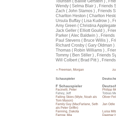
Touristin ( Baillie Gerstein ) , 
Wendy ( Selma Blair ) , Friends
Zach ( John Stamos ) , Friends 
Charlton Heston ( Charlton Hest
Ursula Buffay ( Lisa Kudrow ) , 
Amy Green ( Christina Applegate
Jack Geller ( Elliott Gould ) , F
Parker ( Alec Baldwin ) , Friend
Paul Stevens ( Bruce Willis ) ,
Richard Crosby ( Gary Oldman )
Thomas ( Robin Williams ) , Fri
Tommy ( Ben Stiller ) , Friends
Will Colbert ( Brad Pitt ) , Frie
« Freeman, Morgan
zu
Schauspieler
Deutsche
F Schauspieler
Deutsc
Facinelli, Peter
Philipp 
Fahey, Jeff
Tobias Me
Falling Skies (Wyle, Noah als
Oliver Fe
Tom Mason)
Family Guy (MacFarlane, Seth
Jan Odle
als Peter Griffin)
Fanning, Dakota
Luisa Mit
Farrow, Mia
Dagmar H