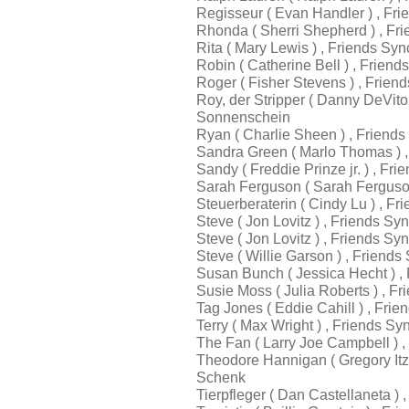
Regisseur ( Evan Handler ) , Fr
Rhonda ( Sherri Shepherd ) , F
Rita ( Mary Lewis ) , Friends S
Robin ( Catherine Bell ) , Frien
Roger ( Fisher Stevens ) , Frie
Roy, der Stripper ( Danny DeVito
Sonnenschein
Ryan ( Charlie Sheen ) , Friend
Sandra Green ( Marlo Thomas ) 
Sandy ( Freddie Prinze jr. ) , 
Sarah Ferguson ( Sarah Ferguson
Steuerberaterin ( Cindy Lu ) , 
Steve ( Jon Lovitz ) , Friends S
Steve ( Jon Lovitz ) , Friends S
Steve ( Willie Garson ) , Frien
Susan Bunch ( Jessica Hecht ) 
Susie Moss ( Julia Roberts ) , 
Tag Jones ( Eddie Cahill ) , Fri
Terry ( Max Wright ) , Friends S
The Fan ( Larry Joe Campbell ) 
Theodore Hannigan ( Gregory Itz
Schenk
Tierpfleger ( Dan Castellaneta )