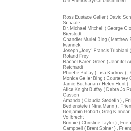
Die Friends Synchronstimmen
Ross Eustace Geller ( David Sc
Schaale
Dr. Michael Mitchell ( George Cl
Bierstedt
Chandler Muriel Bing ( Matthew 
Iwannek
Joseph „Joey" Francis Tribbiani 
Roland Frey
Rachel Karen Green ( Jennifer A
Reichardt
Phoebe Buffay ( Lisa Kudrow ) ,
Monica Geller Bing ( Courteney 
Jamie Buchanan ( Helen Hunt ) ,
Alice Knight Buffay ( Debra Jo R
Gassen
Amanda ( Claudia Stedelin ) , F
Bedienstete ( Nina Mann ) , Fri
Benjamin Hobart ( Greg Kinnear 
Vollbrecht
Bonnie ( Christine Taylor ) , F
Campbell ( Brent Spiner ) , Fri