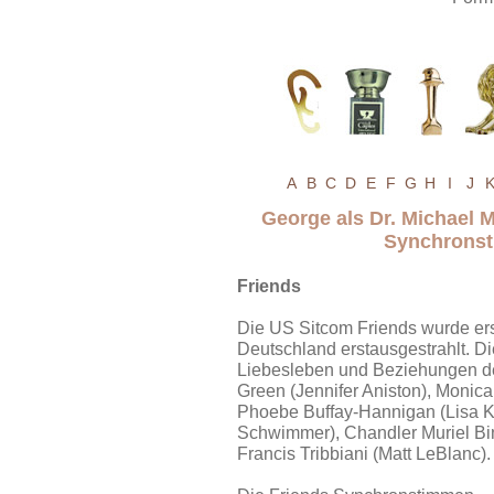
A
B
C
D
E
F
G
H
I
J
George als Dr. Michael M
Synchronst
Friends
Die US Sitcom Friends wurde ers
Deutschland erstausgestrahlt. D
Liebesleben und Beziehungen de
Green (Jennifer Aniston), Monica
Phoebe Buffay-Hannigan (Lisa K
Schwimmer), Chandler Muriel Bi
Francis Tribbiani (Matt LeBlanc).