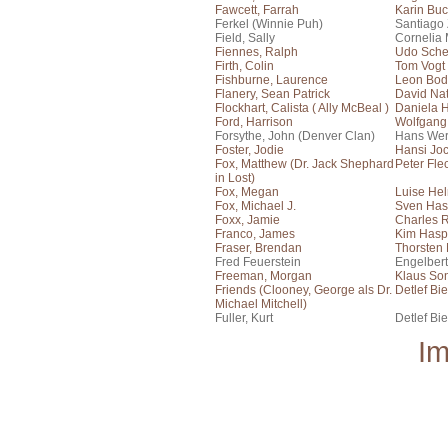
Fawcett, Farrah
Karin Bu
Ferkel (Winnie Puh)
Santiago
Field, Sally
Cornelia 
Fiennes, Ralph
Udo Sch
Firth, Colin
Tom Vogt
Fishburne, Laurence
Leon Bo
Flanery, Sean Patrick
David Na
Flockhart, Calista ( Ally McBeal )
Daniela 
Ford, Harrison
Wolfgang
Forsythe, John (Denver Clan)
Hans Wer
Foster, Jodie
Hansi Jo
Fox, Matthew (Dr. Jack Shephard
Peter Fle
in Lost)
Fox, Megan
Luise He
Fox, Michael J.
Sven Has
Foxx, Jamie
Charles 
Franco, James
Kim Hasp
Fraser, Brendan
Thorsten
Fred Feuerstein
Engelber
Freeman, Morgan
Klaus Son
Friends (Clooney, George als Dr.
Detlef Bie
Michael Mitchell)
Fuller, Kurt
Detlef Bie
I