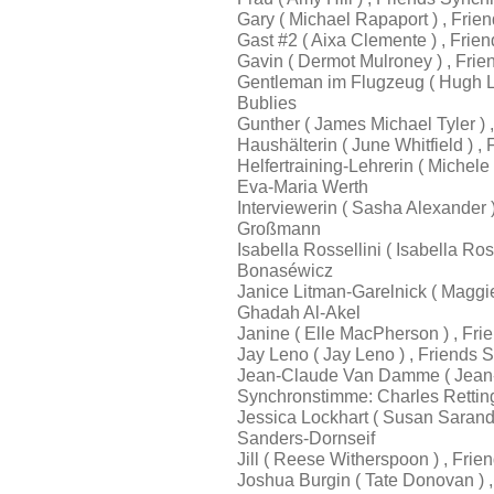
Gary ( Michael Rapaport ) , Frie
Gast #2 ( Aixa Clemente ) , Fri
Gavin ( Dermot Mulroney ) , Fri
Gentleman im Flugzeug ( Hugh La
Bublies
Gunther ( James Michael Tyler )
Haushälterin ( June Whitfield ) 
Helfertraining-Lehrerin ( Michel
Eva-Maria Werth
Interviewerin ( Sasha Alexander
Großmann
Isabella Rossellini ( Isabella R
Bonaséwicz
Janice Litman-Garelnick ( Maggi
Ghadah Al-Akel
Janine ( Elle MacPherson ) , Fri
Jay Leno ( Jay Leno ) , Friend
Jean-Claude Van Damme ( Jean-
Synchronstimme: Charles Retti
Jessica Lockhart ( Susan Sarand
Sanders-Dornseif
Jill ( Reese Witherspoon ) , Fri
Joshua Burgin ( Tate Donovan ) 