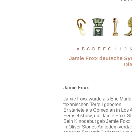
A
B
C
D
E
F
G
H
I
J
Jamie Foxx deutsche Sy
Di
Jamie Foxx
Jamie Foxx wurde als Eric Marl
texanischen Terrell geboren.
Er startete als Comedian in Los
Fernsehshow, die Jamie Foxx S
Sein Kinodebut gab Jamie Foxx in
in Oliver Stones An jedem verda