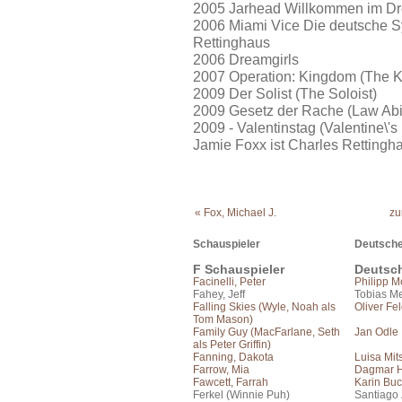
2005 Jarhead Willkommen im Dr
2006 Miami Vice Die deutsche S
Rettinghaus
2006 Dreamgirls
2007 Operation: Kingdom (The 
2009 Der Solist (The Soloist)
2009 Gesetz der Rache (Law Abi
2009 - Valentinstag (Valentine\
Jamie Foxx ist Charles Rettingh
« Fox, Michael J.
zu
Schauspieler
Deutsche
F Schauspieler
Deutsc
Facinelli, Peter
Philipp 
Fahey, Jeff
Tobias Me
Falling Skies (Wyle, Noah als
Oliver Fe
Tom Mason)
Family Guy (MacFarlane, Seth
Jan Odle
als Peter Griffin)
Fanning, Dakota
Luisa Mit
Farrow, Mia
Dagmar H
Fawcett, Farrah
Karin Bu
Ferkel (Winnie Puh)
Santiago