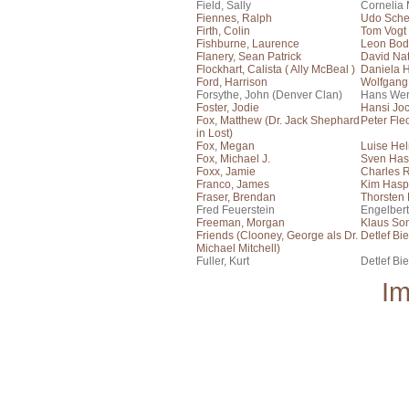
Field, Sally
Cornelia 
Fiennes, Ralph
Udo Sch
Firth, Colin
Tom Vogt
Fishburne, Laurence
Leon Bo
Flanery, Sean Patrick
David Na
Flockhart, Calista ( Ally McBeal )
Daniela 
Ford, Harrison
Wolfgang
Forsythe, John (Denver Clan)
Hans Wer
Foster, Jodie
Hansi Jo
Fox, Matthew (Dr. Jack Shephard
Peter Fle
in Lost)
Fox, Megan
Luise He
Fox, Michael J.
Sven Has
Foxx, Jamie
Charles 
Franco, James
Kim Hasp
Fraser, Brendan
Thorsten
Fred Feuerstein
Engelber
Freeman, Morgan
Klaus Son
Friends (Clooney, George als Dr.
Detlef Bie
Michael Mitchell)
Fuller, Kurt
Detlef Bie
I