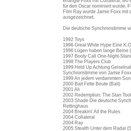
erlangte Foxx mit Collateral, wo 
für den Oscar nominiert wurde. 
Film Ray wurde Jamie Foxx mit
ausgezeichnet.
Die deutsche Synchronstimme vo
1992 Toys
1996 Great White Hype Eine K.O
1996 Lügen haben lange Beine (
1997 Booty Call One-Night-Stand
1998 The Players Club
1999 Held Up Achtung Geiselna
Synchronstimme von Jamie Foxx 
1999 An jedem verdammten Son
2000 Bait Fette Beute (Bait)
2001 Ali
2002 Redemption: The Stan Took
2003 Shade Die deutsche Synchr
Rettinghaus
2004 Breakin\' All the Rules
2004 Collateral
2004 Ray
2005 Stealth Unter dem Radar (S