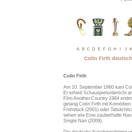
A
B
C
D
E
F
G
H
I
J
Colin Firth deuts
Colin Firth
Am 10. September 1960 kam Colin
Er erhielt Schauspielunterricht
Film Another Country 1984 erstm
gelang Colin Firth mit Komödien
Frühstück (2001) oder Tatsächlich
sehen wie Eine zauberhafte Nanny
Single Nan (2009).
Die deutsche Synchronstimme von