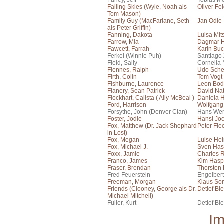
Fahey, Jeff
Tobias Me
Falling Skies (Wyle, Noah als
Oliver Fe
Tom Mason)
Family Guy (MacFarlane, Seth
Jan Odle
als Peter Griffin)
Fanning, Dakota
Luisa Mit
Farrow, Mia
Dagmar H
Fawcett, Farrah
Karin Bu
Ferkel (Winnie Puh)
Santiago
Field, Sally
Cornelia 
Fiennes, Ralph
Udo Sch
Firth, Colin
Tom Vogt
Fishburne, Laurence
Leon Bo
Flanery, Sean Patrick
David Na
Flockhart, Calista ( Ally McBeal )
Daniela 
Ford, Harrison
Wolfgang
Forsythe, John (Denver Clan)
Hans Wer
Foster, Jodie
Hansi Jo
Fox, Matthew (Dr. Jack Shephard
Peter Fle
in Lost)
Fox, Megan
Luise He
Fox, Michael J.
Sven Has
Foxx, Jamie
Charles 
Franco, James
Kim Hasp
Fraser, Brendan
Thorsten
Fred Feuerstein
Engelber
Freeman, Morgan
Klaus Son
Friends (Clooney, George als Dr.
Detlef Bie
Michael Mitchell)
Fuller, Kurt
Detlef Bie
I