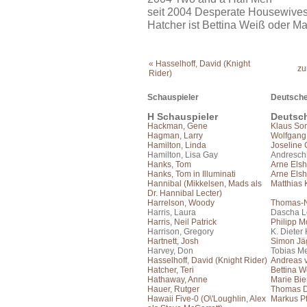
seit 2004 Desperate Housewives
Hatcher ist Bettina Weiß oder M
« Hasselhoff, David (Knight
zu
Rider)
Schauspieler
Deutsche
H Schauspieler
Deutsc
Hackman, Gene
Klaus So
Hagman, Larry
Wolfgang
Hamilton, Linda
Joseline
Hamilton, Lisa Gay
Andresc
Hanks, Tom
Arne Elsh
Hanks, Tom in Illuminati
Arne Elsh
Hannibal (Mikkelsen, Mads als
Matthias 
Dr. Hannibal Lecter)
Harrelson, Woody
Thomas-N
Harris, Laura
Dascha 
Harris, Neil Patrick
Philipp 
Harrison, Gregory
K. Dieter
Hartnett, Josh
Simon Jä
Harvey, Don
Tobias Me
Hasselhoff, David (Knight Rider)
Andreas 
Hatcher, Teri
Bettina W
Hathaway, Anne
Marie Bie
Hauer, Rutger
Thomas 
Hawaii Five-0 (O\'Loughlin, Alex
Markus Pf