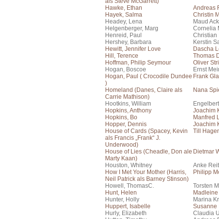
als Steve McGarrett)
Hawke, Ethan
Andreas F
Hayek, Salma
Christin 
Headey, Lena
Maud Ac
Helgenberger, Marg
Cornelia 
Henreid, Paul
Christian
Hershey, Barbara
Kerstin S
Hewitt, Jennifer Love
Dascha 
Hill, Terence
Thomas 
Hoffman, Philip Seymour
Oliver Stri
Hogan, Boscoe
Ernst Me
Hogan, Paul ( Crocodile Dundee
Frank Gla
)
Homeland (Danes, Claire als
Nana Spi
Carrie Mathison)
Hootkins, William
Engelber
Hopkins, Anthony
Joachim 
Hopkins, Bo
Manfred
Hopper, Dennis
Joachim 
House of Cards (Spacey, Kevin
Till Hage
als Francis „Frank“ J.
Underwood)
House of Lies (Cheadle, Don ale
Dietmar 
Marty Kaan)
Houston, Whitney
Anke Reit
How I Met Your Mother (Harris,
Philipp 
Neil Patrick als Barney Stinson)
Howell, ThomasC.
Torsten M
Hunt, Helen
Madleine 
Hunter, Holly
Marina Kr
Huppert, Isabelle
Susanne 
Hurly, Elizabeth
Claudia 