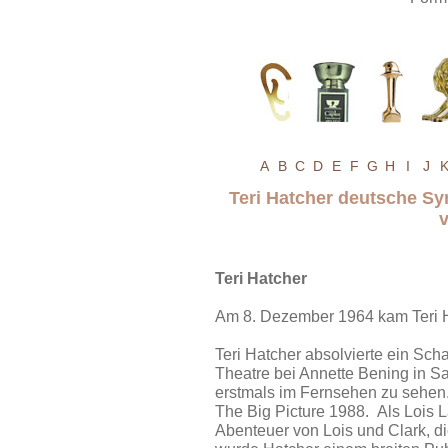
A
B
C
D
E
F
G
H
I
J
Teri Hatcher deutsche S
Teri Hatcher
Am 8. Dezember 1964 kam Teri Ha
Teri Hatcher absolvierte ein Sc
Theatre bei Annette Bening in S
erstmals im Fernsehen zu sehen. I
The Big Picture 1988. Als Lois 
Abenteuer von Lois und Clark, d