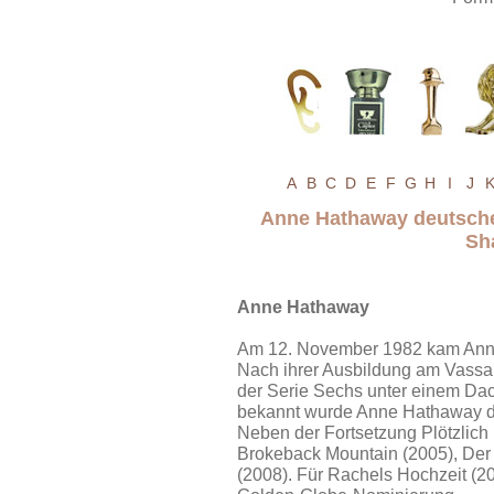
A
B
C
D
E
F
G
H
I
J
Anne Hathaway deutsche
Sh
Anne Hathaway
Am 12. November 1982 kam Anne
Nach ihrer Ausbildung am Vassar
der Serie Sechs unter einem Dac
bekannt wurde Anne Hathaway dur
Neben der Fortsetzung Plötzlich 
Brokeback Mountain (2005), Der 
(2008). Für Rachels Hochzeit (2