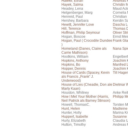
Hawke, Ethan
Andreas F
Hayek, Salma
Christin 
Headey, Lena
Maud Ac
Helgenberger, Marg
Cornelia 
Henreid, Paul
Christian
Hershey, Barbara
Kerstin S
Hewitt, Jennifer Love
Dascha 
Hill, Terence
Thomas 
Hoffman, Philip Seymour
Oliver Stri
Hogan, Boscoe
Ernst Me
Hogan, Paul ( Crocodile Dundee
Frank Gla
)
Homeland (Danes, Claire als
Nana Spi
Carrie Mathison)
Hootkins, William
Engelber
Hopkins, Anthony
Joachim 
Hopkins, Bo
Manfred
Hopper, Dennis
Joachim 
House of Cards (Spacey, Kevin
Till Hage
als Francis „Frank“ J.
Underwood)
House of Lies (Cheadle, Don ale
Dietmar 
Marty Kaan)
Houston, Whitney
Anke Reit
How I Met Your Mother (Harris,
Philipp 
Neil Patrick als Barney Stinson)
Howell, ThomasC.
Torsten M
Hunt, Helen
Madleine 
Hunter, Holly
Marina Kr
Huppert, Isabelle
Susanne 
Hurly, Elizabeth
Claudia 
Hutton, Timothy
Andreas F