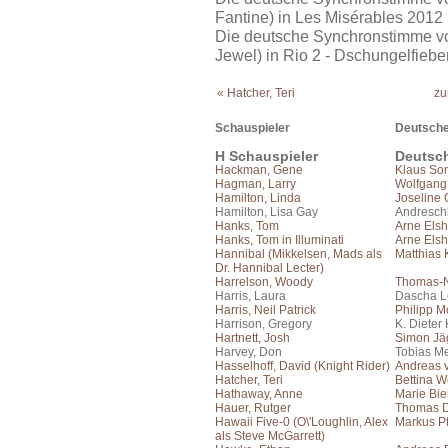
Fantine) in Les Misérables 2012
Die deutsche Synchronstimme v
Jewel) in Rio 2 - Dschungelfiebe
« Hatcher, Teri
zu
Schauspieler
Deutsche
H Schauspieler
Deutsc
Hackman, Gene
Klaus So
Hagman, Larry
Wolfgang
Hamilton, Linda
Joseline
Hamilton, Lisa Gay
Andresc
Hanks, Tom
Arne Elsh
Hanks, Tom in Illuminati
Arne Elsh
Hannibal (Mikkelsen, Mads als
Matthias 
Dr. Hannibal Lecter)
Harrelson, Woody
Thomas-N
Harris, Laura
Dascha 
Harris, Neil Patrick
Philipp 
Harrison, Gregory
K. Dieter
Hartnett, Josh
Simon Jä
Harvey, Don
Tobias Me
Hasselhoff, David (Knight Rider)
Andreas 
Hatcher, Teri
Bettina W
Hathaway, Anne
Marie Bie
Hauer, Rutger
Thomas 
Hawaii Five-0 (O\'Loughlin, Alex
Markus Pf
als Steve McGarrett)