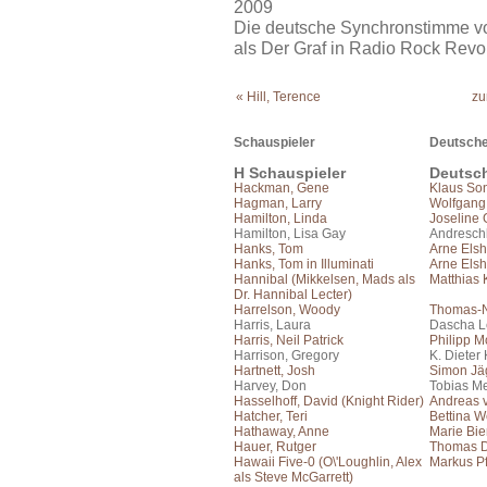
2009
Die deutsche Synchronstimme von
als Der Graf in Radio Rock Revo
« Hill, Terence
zu
Schauspieler
Deutsche
H Schauspieler
Deutsc
Hackman, Gene
Klaus So
Hagman, Larry
Wolfgang
Hamilton, Linda
Joseline
Hamilton, Lisa Gay
Andresc
Hanks, Tom
Arne Elsh
Hanks, Tom in Illuminati
Arne Elsh
Hannibal (Mikkelsen, Mads als
Matthias 
Dr. Hannibal Lecter)
Harrelson, Woody
Thomas-N
Harris, Laura
Dascha 
Harris, Neil Patrick
Philipp 
Harrison, Gregory
K. Dieter
Hartnett, Josh
Simon Jä
Harvey, Don
Tobias Me
Hasselhoff, David (Knight Rider)
Andreas 
Hatcher, Teri
Bettina W
Hathaway, Anne
Marie Bie
Hauer, Rutger
Thomas 
Hawaii Five-0 (O\'Loughlin, Alex
Markus Pf
als Steve McGarrett)