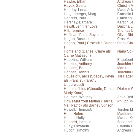
Hawke, Ethan
Andreas F
Hayek, Salma
Christin 
Headey, Lena
Maud Ac
Helgenberger, Marg
Cornelia 
Henreid, Paul
Christian
Hershey, Barbara
Kerstin S
Hewitt, Jennifer Love
Dascha 
Hill, Terence
Thomas 
Hoffman, Philip Seymour
Oliver Stri
Hogan, Boscoe
Ernst Me
Hogan, Paul ( Crocodile Dundee
Frank Gla
)
Homeland (Danes, Claire als
Nana Spi
Carrie Mathison)
Hootkins, William
Engelber
Hopkins, Anthony
Joachim 
Hopkins, Bo
Manfred
Hopper, Dennis
Joachim 
House of Cards (Spacey, Kevin
Till Hage
als Francis „Frank“ J.
Underwood)
House of Lies (Cheadle, Don ale
Dietmar 
Marty Kaan)
Houston, Whitney
Anke Reit
How I Met Your Mother (Harris,
Philipp 
Neil Patrick als Barney Stinson)
Howell, ThomasC.
Torsten M
Hunt, Helen
Madleine 
Hunter, Holly
Marina Kr
Huppert, Isabelle
Susanne 
Hurly, Elizabeth
Claudia 
Hutton, Timothy
Andreas F