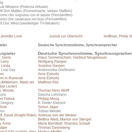
rg
ual Weapon (Potenza virtuale)
9 Don Matteo (Fernsehserie, sieben Staffeln)
Uomo che sognava con le aquile (Fernsehfilm)
omo che cavalcava nel buio (Fernsehfilm)
9 Doc West (zweiteiliger TV-Western)
 Jennifer Love
zurück zur Übersicht
Hoffman, Philip 
eler
Deutsche Synchronstimme, Synchronsprecher
uspieler
Deutsche Synchronstimme, Synchronsprecher
, Gene
Klaus Sonnenschein, Hartmut Neugebauer
Larry
Wolfgang Pampel
, Linda
Joseline Gassen
, Lisa Gay
Andreschka Großmann
Tom
Arne Elsholtz
m in Illuminati
Arne Elsholtz
 (Mikkelsen, Mads als
Matthias Klie
bal Lecter)
n, Woody
Thomas-Nero Wolff
aura
Dascha Lehmann
il Patrick
Philipp Moog
, Gregory
K. Dieter Klebsch
 Josh
Simon Jäger
Don
Tobias Meister
f, David (Knight Rider)
Andreas von der Meden
Teri
Bettina Weiß, Marion von Stengel
, Anne
Marie Bierstedt, Shandra Schadt
utger
Thomas Danneberg
ve-0 (O\'Loughlin, Alex
Markus Pfeiffer