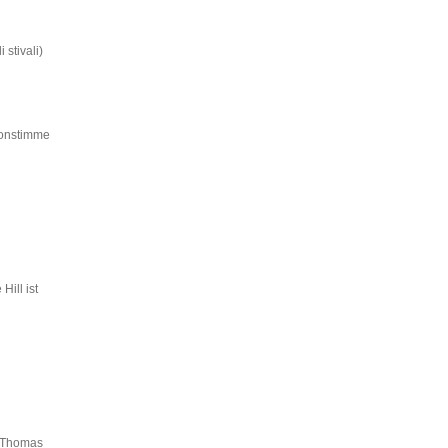
 stivali)
hronstimme
ill ist
t Thomas