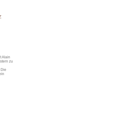
Z
t Alain
stern zu
 Die
ein