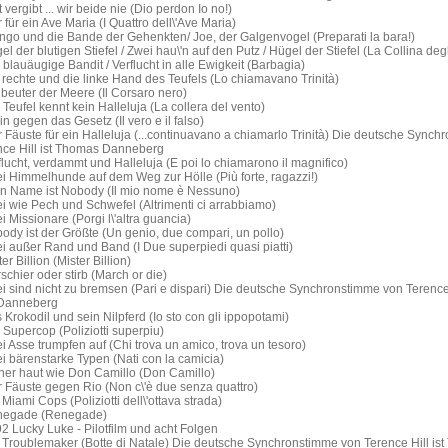
 vergibt ... wir beide nie (Dio perdon Io no!)
 für ein Ave Maria (I Quattro dell\'Ave Maria)
ngo und die Bande der Gehenkten/ Joe, der Galgenvogel (Preparati la bara!)
l der blutigen Stiefel / Zwei hau\'n auf den Putz / Hügel der Stiefel (La Collina degli
blauäugige Bandit / Verflucht in alle Ewigkeit (Barbagia)
rechte und die linke Hand des Teufels (Lo chiamavano Trinità)
beuter der Meere (Il Corsaro nero)
Teufel kennt kein Halleluja (La collera del vento)
in gegen das Gesetz (Il vero e il falso)
 Fäuste für ein Halleluja (...continuavano a chiamarlo Trinità) Die deutsche Sync
nce Hill ist Thomas Danneberg
lucht, verdammt und Halleluja (E poi lo chiamarono il magnifico)
i Himmelhunde auf dem Weg zur Hölle (Più forte, ragazzi!)
n Name ist Nobody (Il mio nome è Nessuno)
 wie Pech und Schwefel (Altrimenti ci arrabbiamo)
 Missionare (Porgi l\'altra guancia)
dy ist der Größte (Un genio, due compari, un pollo)
 außer Rand und Band (I Due superpiedi quasi piatti)
r Billion (Mister Billion)
chier oder stirb (March or die)
 sind nicht zu bremsen (Pari e dispari) Die deutsche Synchronstimme von Terence H
Danneberg
Krokodil und sein Nilpferd (Io sto con gli ippopotami)
Supercop (Poliziotti superpiu)
 Asse trumpfen auf (Chi trova un amico, trova un tesoro)
 bärenstarke Typen (Nati con la camicia)
ner haut wie Don Camillo (Don Camillo)
 Fäuste gegen Rio (Non c\'è due senza quattro)
Miami Cops (Poliziotti dell\'ottava strada)
negade (Renegade)
 Lucky Luke - Pilotfilm und acht Folgen
 Troublemaker (Botte di Natale) Die deutsche Synchronstimme von Terence Hill is