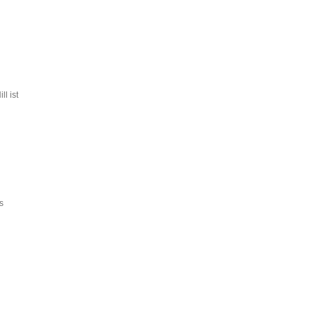
l ist
s