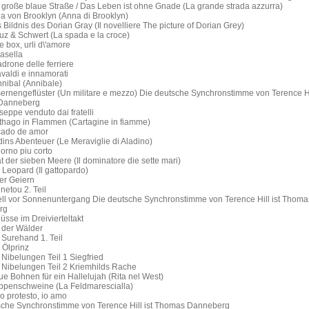
 große blaue Straße / Das Leben ist ohne Gnade (La grande strada azzurra)
a von Brooklyn (Anna di Brooklyn)
Bildnis des Dorian Gray (Il novelliere The picture of Dorian Grey)
uz & Schwert (La spada e la croce)
 box, urli d\'amore
asella
adrone delle ferriere
valdi e innamorati
nibal (Annibale)
rnengeflüster (Un militare e mezzo) Die deutsche Synchronstimme von Terence Hil
Danneberg
eppe venduto dai fratelli
thago in Flammen (Cartagine in fiamme)
ado de amor
ins Abenteuer (Le Meraviglie di Aladino)
iorno piu corto
t der sieben Meere (Il dominatore die sette mari)
Leopard (Il gattopardo)
er Geiern
etou 2. Teil
ll vor Sonnenuntergang Die deutsche Synchronstimme von Terence Hill ist Thoma
rg
sse im Dreivierteltakt
 der Wälder
 Surehand 1. Teil
 Ölprinz
Nibelungen Teil 1 Siegfried
 Nibelungen Teil 2 Kriemhilds Rache
e Bohnen für ein Hallelujah (Rita nel West)
ppenschweine (La Feldmarescialla)
o protesto, io amo
sche Synchronstimme von Terence Hill ist Thomas Danneberg