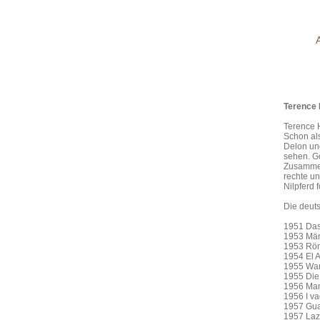
Terence H
Terence H
Schon als
Delon und
sehen. Go
Zusammena
rechte un
Nilpferd f
Die deut
1951 Das
1953 Män
1953 Röm
1954 El A
1955 Wan
1955 Die 
1956 Ma
1956 I va
1957 Gua
1957 Laz