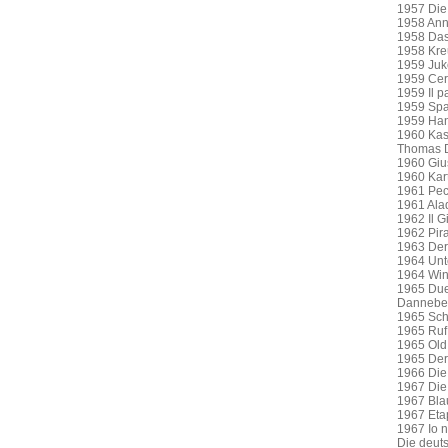
1957 Die
1958 Ann
1958 Das 
1958 Kre
1959 Juke
1959 Cer
1959 Il p
1959 Spa
1959 Han
1960 Kase
Thomas 
1960 Gius
1960 Kar
1961 Pec
1961 Alad
1962 Il G
1962 Pira
1963 Der 
1964 Unt
1964 Winn
1965 Due
Dannebe
1965 Schü
1965 Ruf
1965 Old
1965 Der
1966 Die 
1967 Die
1967 Blau
1967 Eta
1967 Io n
Die deut