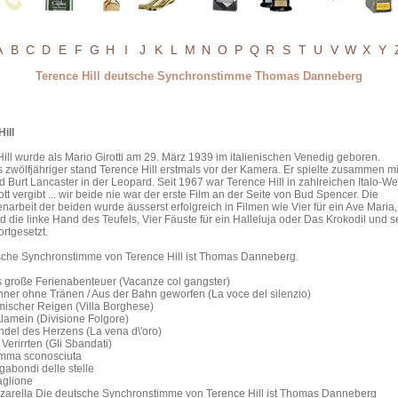
A
B
C
D
E
F
G
H
I
J
K
L
M
N
O
P
Q
R
S
T
U
V
W
X
Y
Terence Hill deutsche Synchronstimme Thomas Danneberg
ill
ill wurde als Mario Girotti am 29. März 1939 im italienischen Venedig geboren.
 zwölfjähriger stand Terence Hill erstmals vor der Kamera. Er spielte zusammen mi
 Burt Lancaster in der Leopard. Seit 1967 war Terence Hill in zahlreichen Italo-We
tt vergibt ... wir beide nie war der erste Film an der Seite von Bud Spencer. Die
rbeit der beiden wurde äusserst erfolgreich in Filmen wie Vier für ein Ave Maria,
d die linke Hand des Teufels, Vier Fäuste für ein Halleluja oder Das Krokodil und s
ortgesetzt.
sche Synchronstimme von Terence Hill ist Thomas Danneberg.
 große Ferienabenteuer (Vacanze col gangster)
ner ohne Tränen / Aus der Bahn geworfen (La voce del silenzio)
ischer Reigen (Villa Borghese)
lamein (Divisione Folgore)
del des Herzens (La vena d\'oro)
Verirrten (Gli Sbandati)
mma sconosciuta
gabondi delle stelle
glione
zarella Die deutsche Synchronstimme von Terence Hill ist Thomas Danneberg