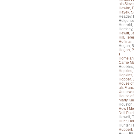
als Steve
Hawke, E
Hayek, S
Headey, 
Helgenbe
Henreid,
Hershey,
Hewitt, J
Hill, Ter
Hoffman,
Hogan, 
Hogan, P
)
Homeland
Carrie M
Hootkins,
Hopkins,
Hopkins,
Hopper, 
House of
als Franc
Underwo
House of
Marty Ka
Houston,
How I Met
Neil Patr
Howell, 
Hunt, He
Hunter, H
Huppert, 
Hurly, El