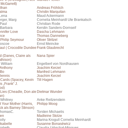
 McGarrett)
than
Andreas Fröhlich
alma
Christin Marquitan
Lena
Maud Ackermann
rger, Marg
Cornelia Meinhardt Ute Brankatsch
 Paul
Christian Rode
 Barbara
Kerstin Sanders-Dornseif
ennifer Love
Dascha Lehmann
ence
Thomas Danneberg
 Philip Seymour
Oliver Stritzel
Boscoe
Ernst Meincke
aul ( Crocodile Dundee
Frank Glaubrecht
 (Danes, Claire als
Nana Spier
athison)
 William
Engelbert von Nordhausen
 Anthony
Joachim Kerzel
 Bo
Manfred Lehmann
Dennis
Joachim Kerzel
 Cards (Spacey, Kevin
Till Hagen
is „Frank“ J.
od)
 Lies (Cheadle, Don ale
Dietmar Wunder
an)
 Whitney
Anke Reitzenstein
 Your Mother (Harris,
Philipp Moog
ick als Barney Stinson)
ThomasC.
Torsten Michaelis
len
Madleine Stolze
olly
Marina Krogull Cornelia Meinhardt
Isabelle
Susanne Bonaséwicz
izabeth
Claudia Urbschat-Mingues