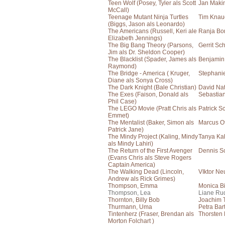
Teen Wolf (Posey, Tyler als Scott
Jan Maki
McCall)
Teenage Mutant Ninja Turtles
Tim Knau
(Biggs, Jason als Leonardo)
The Americans (Russell, Keri ale
Ranja Bo
Elizabeth Jennings)
The Big Bang Theory (Parsons,
Gerrit Sc
Jim als Dr. Sheldon Cooper)
The Blacklist (Spader, James als
Benjamin
Raymond)
The Bridge - America ( Kruger,
Stephanie
Diane als Sonya Cross)
The Dark Knight (Bale Christian)
David Na
The Exes (Faison, Donald als
Sebastia
Phil Case)
The LEGO Movie (Pratt Chris als
Patrick S
Emmet)
The Mentalist (Baker, Simon als
Marcus Of
Patrick Jane)
The Mindy Project (Kaling, Mindy
Tanya Ka
als Mindy Lahiri)
The Return of the First Avenger
Dennis S
(Evans Chris als Steve Rogers
Captain America)
The Walking Dead (Lincoln,
VIktor N
Andrew als Rick Grimes)
Thompson, Emma
Monica Bi
Thompson, Lea
Liane Ru
Thornton, Billy Bob
Joachim T
Thurmann, Uma
Petra Bar
Tintenherz (Fraser, Brendan als
Thorsten
Morton Folchart )