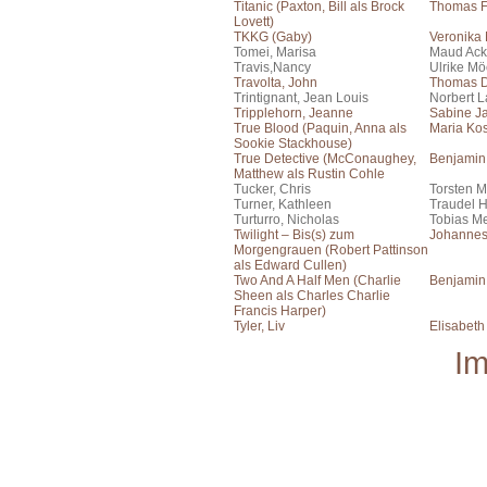
Titanic (Paxton, Bill als Brock
Thomas F
Lovett)
TKKG (Gaby)
Veronika
Tomei, Marisa
Maud Ac
Travis,Nancy
Ulrike Mö
Travolta, John
Thomas 
Trintignant, Jean Louis
Norbert 
Tripplehorn, Jeanne
Sabine J
True Blood (Paquin, Anna als
Maria Ko
Sookie Stackhouse)
True Detective (McConaughey,
Benjamin
Matthew als Rustin Cohle
Tucker, Chris
Torsten M
Turner, Kathleen
Traudel 
Turturro, Nicholas
Tobias Me
Twilight – Bis(s) zum
Johanne
Morgengrauen (Robert Pattinson
als Edward Cullen)
Two And A Half Men (Charlie
Benjamin
Sheen als Charles Charlie
Francis Harper)
Tyler, Liv
Elisabeth
I