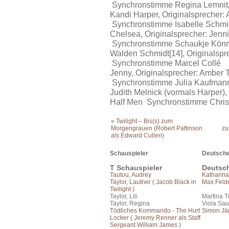
Synchronstimme Regina Lemnit
Kandi Harper, Originalsprecher:
Synchronstimme Isabelle Schmi
Chelsea, Originalsprecher: Jenni
Synchronstimme Schaukje Kön
Walden Schmidt[14], Originalspr
Synchronstimme Marcel Collé
Jenny, Originalsprecher: Amber
Synchronstimme Julia Kaufman
Judith Melnick (vormals Harper),
Half Men Synchronstimme Christ
« Twilight – Bis(s) zum
Morgengrauen (Robert Pattinson
zu
als Edward Cullen)
Schauspieler
Deutsche
T Schauspieler
Deutsc
Tautou, Audrey
Katharin
Taylor, Lautner ( Jacob Black in
Max Feld
Twilight )
Taylor, Lili
Martina T
Taylor, Regina
Viola Sau
Tödliches Kommando - The Hurt
Simon Jä
Locker ( Jeremy Renner als Staff
Sergeant William James )