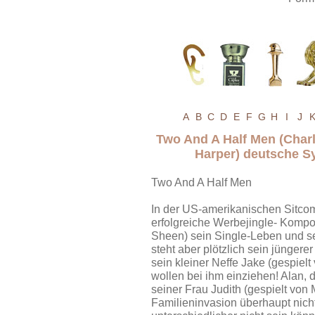
A
B
C
D
E
F
G
H
I
J
Two And A Half Men (Charl
Harper) deutsche S
Two And A Half Men
In der US-amerikanischen Sitco
erfolgreiche Werbejingle- Kompon
Sheen) sein Single-Leben und s
steht aber plötzlich sein jüngere
sein kleiner Neffe Jake (gespiel
wollen bei ihm einziehen! Alan, d
seiner Frau Judith (gespielt von 
Familieninvasion überhaupt nicht