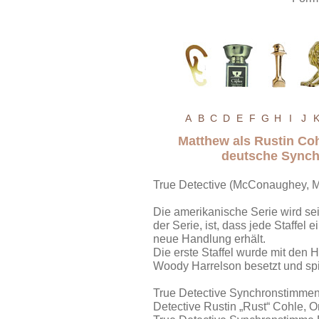
A
B
C
D
E
F
G
H
I
J
Matthew als Rustin Co
deutsche Synch
True Detective (McConaughey, M
Die amerikanische Serie wird sei
der Serie, ist, dass jede Staffe
neue Handlung erhält.
Die erste Staffel wurde mit de
Woody Harrelson besetzt und spie
True Detective Synchronstimme
Detective Rustin „Rust“ Cohle, 