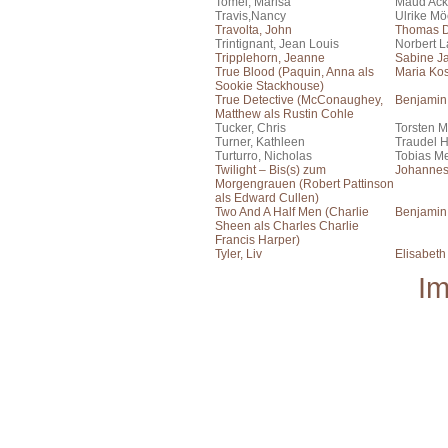
Tomei, Marisa
Maud Ac
Travis,Nancy
Ulrike Mö
Travolta, John
Thomas 
Trintignant, Jean Louis
Norbert 
Tripplehorn, Jeanne
Sabine J
True Blood (Paquin, Anna als
Maria Ko
Sookie Stackhouse)
True Detective (McConaughey,
Benjamin
Matthew als Rustin Cohle
Tucker, Chris
Torsten M
Turner, Kathleen
Traudel 
Turturro, Nicholas
Tobias Me
Twilight – Bis(s) zum
Johanne
Morgengrauen (Robert Pattinson
als Edward Cullen)
Two And A Half Men (Charlie
Benjamin
Sheen als Charles Charlie
Francis Harper)
Tyler, Liv
Elisabeth
I