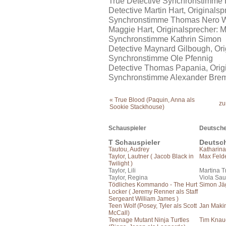
True Detective Synchronstimme
Detective Martin Hart, Originals
Synchronstimme Thomas Nero W
Maggie Hart, Originalsprecher: 
Synchronstimme Kathrin Simon
Detective Maynard Gilbough, Orig
Synchronstimme Ole Pfennig
Detective Thomas Papania, Origin
Synchronstimme Alexander Bre
« True Blood (Paquin, Anna als
zu
Sookie Stackhouse)
Schauspieler
Deutsche
T Schauspieler
Deutsc
Tautou, Audrey
Katharin
Taylor, Lautner ( Jacob Black in
Max Feld
Twilight )
Taylor, Lili
Martina T
Taylor, Regina
Viola Sau
Tödliches Kommando - The Hurt
Simon Jä
Locker ( Jeremy Renner als Staff
Sergeant William James )
Teen Wolf (Posey, Tyler als Scott
Jan Maki
McCall)
Teenage Mutant Ninja Turtles
Tim Knau