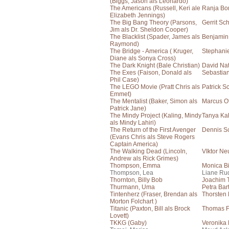
(Biggs, Jason als Leonardo)
The Americans (Russell, Keri ale
Ranja Bo
Elizabeth Jennings)
The Big Bang Theory (Parsons,
Gerrit Sc
Jim als Dr. Sheldon Cooper)
The Blacklist (Spader, James als
Benjamin
Raymond)
The Bridge - America ( Kruger,
Stephanie
Diane als Sonya Cross)
The Dark Knight (Bale Christian)
David Na
The Exes (Faison, Donald als
Sebastia
Phil Case)
The LEGO Movie (Pratt Chris als
Patrick S
Emmet)
The Mentalist (Baker, Simon als
Marcus Of
Patrick Jane)
The Mindy Project (Kaling, Mindy
Tanya Ka
als Mindy Lahiri)
The Return of the First Avenger
Dennis S
(Evans Chris als Steve Rogers
Captain America)
The Walking Dead (Lincoln,
VIktor N
Andrew als Rick Grimes)
Thompson, Emma
Monica Bi
Thompson, Lea
Liane Ru
Thornton, Billy Bob
Joachim T
Thurmann, Uma
Petra Bar
Tintenherz (Fraser, Brendan als
Thorsten
Morton Folchart )
Titanic (Paxton, Bill als Brock
Thomas F
Lovett)
TKKG (Gaby)
Veronika