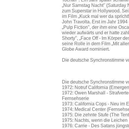
„Nur Samstag Nacht" (Saturday 
zum Superstar in Hollywood. Sein
im Film „Kuck mal wer da spricht
John Travolta. Erst im Jahr 199
„Pulp Fiction", der ihm eine Osc
wieder aufwärts und er hatte zah
Shorty", „Face Off - Im Körper d
seine Rolle in dem Film „Mit all
Globe Award nominiert.
Die deutsche Synchronstimme vo
Die deutsche Synchronstimme v
1972: Notruf California (Emergen
1972: Owen Marshall - Strafverte
Fernsehserie
1973: California Cops - Neu im 
1974: Medical Center (Fernsehse
1975: Die zehnte Stufe (The Tent
1975: Nachts, wenn die Leichen s
1976: Carrie - Des Satans jüngst