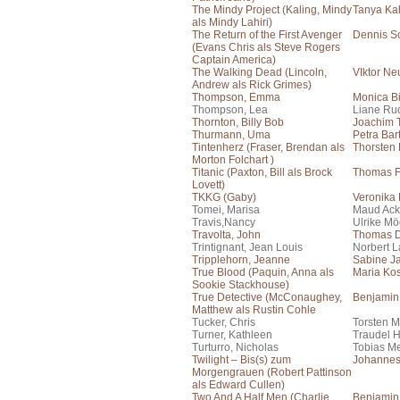
The Mindy Project (Kaling, Mindy
Tanya Ka
als Mindy Lahiri)
The Return of the First Avenger
Dennis S
(Evans Chris als Steve Rogers
Captain America)
The Walking Dead (Lincoln,
VIktor N
Andrew als Rick Grimes)
Thompson, Emma
Monica Bi
Thompson, Lea
Liane Ru
Thornton, Billy Bob
Joachim T
Thurmann, Uma
Petra Bar
Tintenherz (Fraser, Brendan als
Thorsten
Morton Folchart )
Titanic (Paxton, Bill als Brock
Thomas F
Lovett)
TKKG (Gaby)
Veronika
Tomei, Marisa
Maud Ac
Travis,Nancy
Ulrike Mö
Travolta, John
Thomas 
Trintignant, Jean Louis
Norbert 
Tripplehorn, Jeanne
Sabine J
True Blood (Paquin, Anna als
Maria Ko
Sookie Stackhouse)
True Detective (McConaughey,
Benjamin
Matthew als Rustin Cohle
Tucker, Chris
Torsten M
Turner, Kathleen
Traudel 
Turturro, Nicholas
Tobias Me
Twilight – Bis(s) zum
Johanne
Morgengrauen (Robert Pattinson
als Edward Cullen)
Two And A Half Men (Charlie
Benjamin