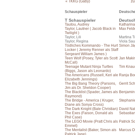
« TKKG (Gaby)
zu
Schauspieler
Deutsche
T Schauspieler
Deutsc
Tautou, Audrey
Katharin
Taylor, Lautner ( Jacob Black in
Max Feld
Twilight )
Taylor, Lili
Martina T
Taylor, Regina
Viola Sau
Tödliches Kommando - The Hurt
Simon Jä
Locker ( Jeremy Renner als Staff
Sergeant William James )
Teen Wolf (Posey, Tyler als Scott
Jan Maki
McCall)
Teenage Mutant Ninja Turtles
Tim Knau
(Biggs, Jason als Leonardo)
The Americans (Russell, Keri ale
Ranja Bo
Elizabeth Jennings)
The Big Bang Theory (Parsons,
Gerrit Sc
Jim als Dr. Sheldon Cooper)
The Blacklist (Spader, James als
Benjamin
Raymond)
The Bridge - America ( Kruger,
Stephanie
Diane als Sonya Cross)
The Dark Knight (Bale Christian)
David Na
The Exes (Faison, Donald als
Sebastia
Phil Case)
The LEGO Movie (Pratt Chris als
Patrick S
Emmet)
The Mentalist (Baker, Simon als
Marcus Of
Patrick Jane)