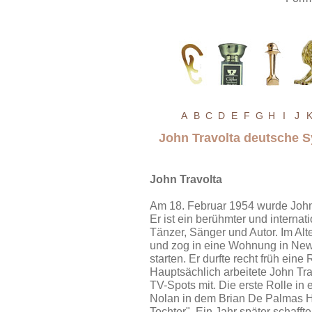
A
B
C
D
E
F
G
H
I
J
John Travolta deutsche
John Travolta
Am 18. Februar 1954 wurde John
Er ist ein berühmter und interna
Tänzer, Sänger und Autor. Im Alt
und zog in eine Wohnung in New
starten. Er durfte recht früh ei
Hauptsächlich arbeitete John Tra
TV-Spots mit. Die erste Rolle in 
Nolan in dem Brian De Palmas Ho
Tochter". Ein Jahr später schafft