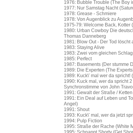
1976: Bubble Trouble (The Boy in
1977: Nur Samstag Nacht (Satur
1978: Grease - Schmiere
1978: Von Augenblick zu Augen
1975-79: Welcome Back, Kotter 
1980: Urban Cowboy Die deutsch
Thomas Danneberg
1981: Blow Out - Der Tod löscht 
1983: Staying Alive
1983: Zwei vom gleichen Schlag 
1985: Perfect
1987: Basements (Der stumme D
1989: Die Experten (The Experts
1989: Kuck\' mal wer da spricht! 
1990: Kuck mal, wer da spricht 2
Synchronstimme von John Travo
1991: Gewalt der Straße / Ketten
1991: Ein Deal auf Leben und To
Angel)
1991: Shout
1993: Kuck\' mal, wer da jetzt sp
1994: Pulp Fiction
1995: Straße der Rache (White 
1995: Schnappt Shorty (Get Shor