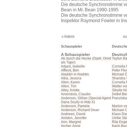
Die deutsche Synchronstimme vo
Bean in Mr. Bean 1990-1995
Die deutsche Synchronstimme von
Inspektor Raymond Fowler in In
« Asterix
zu
Schauspieler
Deutsche
A Schauspieler
Deutsc
Ab durch die Hecke (Djalil, Omid
Tayfun B
als Tiger)
Adjani, Isabelle
Cornelia 
Affleck, Ben
Peter Fle
Aladdin in Aladdin
Michael D
Alba, Jessica
Shandra S
Allen, Karen
Cornelia 
Allen, Tim
Walter vo
Alley, Kristie
Sibylle N
Amendola, Claudio
Detlef Bie
Anderson, Gillian (Special Agent
Franziska
Dana Scully in Akte X)
Anderson, Pamela
Marion vo
Anderson, Richard Dean
Michael C
Andrews, David
Klaus Die
Aniston, Jennifer
Ulrike St
Ann, Margret
Rita Eng
Archer, Anne
Karin Bu