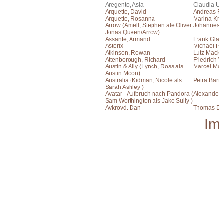
Aregento, Asia
Claudia 
Arquette, David
Andreas 
Arquette, Rosanna
Marina Kr
Arrow (Amell, Stephen ale Oliver
Johanne
Jonas Queen/Arrow)
Assante, Armand
Frank Gla
Asterix
Michael P
Atkinson, Rowan
Lutz Mac
Attenborough, Richard
Friedrich
Austin & Ally (Lynch, Ross als
Marcel M
Austin Moon)
Australia (Kidman, Nicole als
Petra Bar
Sarah Ashley )
Avatar - Aufbruch nach Pandora (
Alexande
Sam Worthington als Jake Sully )
Aykroyd, Dan
Thomas 
I