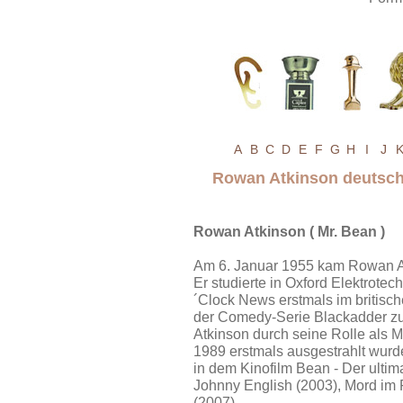
A
B
C
D
E
F
G
H
I
J
Rowan Atkinson deutsc
Rowan Atkinson ( Mr. Bean )
Am 6. Januar 1955 kam Rowan Atk
Er studierte in Oxford Elektrotec
´Clock News erstmals im britisc
der Comedy-Serie Blackadder zu
Atkinson durch seine Rolle als M
1989 erstmals ausgestrahlt wurd
in dem Kinofilm Bean - Der ultim
Johnny English (2003), Mord im 
(2007).