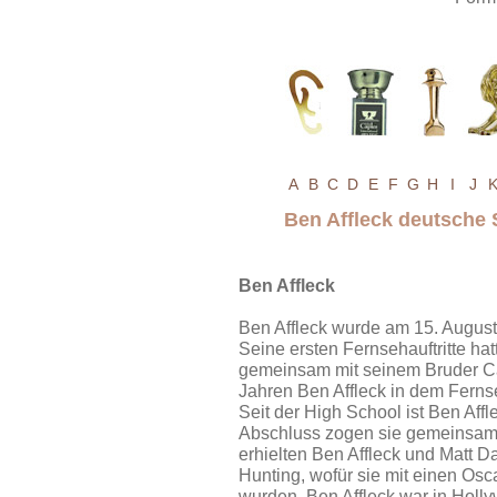
A
B
C
D
E
F
G
H
I
J
Ben Affleck deutsche
Ben Affleck
Ben Affleck wurde am 15. August
Seine ersten Fernsehauftritte hatt
gemeinsam mit seinem Bruder Cas
Jahren Ben Affleck in dem Fernse
Seit der High School ist Ben Af
Abschluss zogen sie gemeinsam 
erhielten Ben Affleck und Matt 
Hunting, wofür sie mit einen Os
wurden. Ben Affleck war in Holl