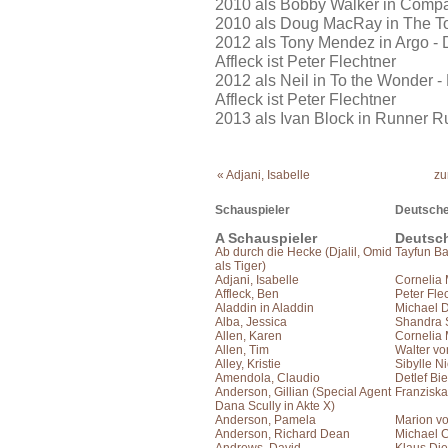
2010 als Bobby Walker in Comp
2010 als Doug MacRay in The T
2012 als Tony Mendez in Argo -
Affleck ist Peter Flechtner
2012 als Neil in To the Wonder 
Affleck ist Peter Flechtner
2013 als Ivan Block in Runner R
« Adjani, Isabelle
zu
Schauspieler
Deutsche
A Schauspieler
Deutsc
Ab durch die Hecke (Djalil, Omid
Tayfun B
als Tiger)
Adjani, Isabelle
Cornelia 
Affleck, Ben
Peter Fle
Aladdin in Aladdin
Michael D
Alba, Jessica
Shandra S
Allen, Karen
Cornelia 
Allen, Tim
Walter vo
Alley, Kristie
Sibylle N
Amendola, Claudio
Detlef Bie
Anderson, Gillian (Special Agent
Franziska
Dana Scully in Akte X)
Anderson, Pamela
Marion vo
Anderson, Richard Dean
Michael C