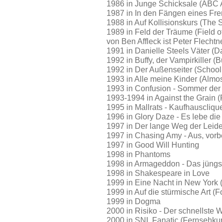
1986 in Junge Schicksale (ABC A
1987 in In den Fängen eines Fre
1988 in Auf Kollisionskurs (The
1989 in Feld der Träume (Field
von Ben Affleck ist Peter Flechtn
1991 in Danielle Steels Väter (Da
1992 in Buffy, der Vampirkiller (
1992 in Der Außenseiter (School
1993 in Alle meine Kinder (Almo
1993 in Confusion - Sommer der
1993-1994 in Against the Grain 
1995 in Mallrats - Kaufhauscliqu
1996 in Glory Daze - Es lebe die
1997 in Der lange Weg der Leide
1997 in Chasing Amy - Aus, vorbe
1997 in Good Will Hunting
1998 in Phantoms
1998 in Armageddon - Das jüngs
1998 in Shakespeare in Love
1999 in Eine Nacht in New York 
1999 in Auf die stürmische Art (F
1999 in Dogma
2000 in Risiko - Der schnellste
2000 in SNL Fanatic (Fernsehkur