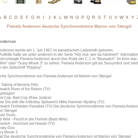
A
B
C
D
E
F
G
H
I
J
K
L
M
N
O
P
Q
R
S
T
U
V
W
X
Y
Pamela Anderson deutsche Synchronstimme Marion von Stengel
Anderson
nderson wurde am 1. Juli 1967 im kanadischen Ladysmith geboren.
Auftritte hatte sie unter anderem in der Serie "Hör mal, wer da hämmert". Internatio
it erlangte Pamela Anderson durch ihre Rolle der C.J. in "Baywatch". Im Kino wa
Wire" oder "Scary Movie 3" zu sehen. Pamela Anderson gilt als Sexsymbol und zier
 der Zeitschrift "Playboy".
sche Synchronstimme von Pamela Anderson ist Marion von Stengel.
Taking of Beverly Hills
watch River of No Return (TV)
apdragon
d Cop, Bad Cop (Raw Justice)
e Die with Me A Mickey Spillane\'s Mike Hammer Mystery (TV)
watch Forbidden Paradise (TV) Die deutsche Synchronstimme von Pamela Anderso
on Stengel
ed Souls
 Wire - Flucht in die Freiheit (Barb Wire)
watch - Hochzeit auf Hawaii (TV)
ooby-Doo
ry Movie 3
at Die deutsche Synchronstimme von Pamela Anderson ist Marion von Stengel