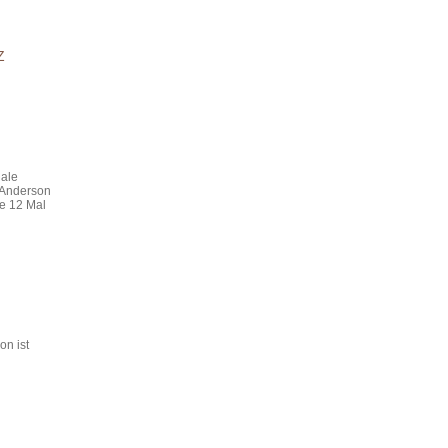
Z
nale
r Anderson
te 12 Mal
n ist