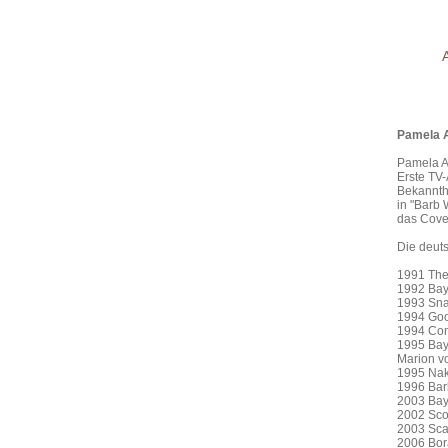
Pamela 
Pamela A
Erste TV-
Bekannthe
in "Barb 
das Cover
Die deut
1991 The 
1992 Bay
1993 Sn
1994 Goo
1994 Com
1995 Bay
Marion v
1995 Nak
1996 Barb
2003 Bay
2002 Sc
2003 Sca
2006 Bor