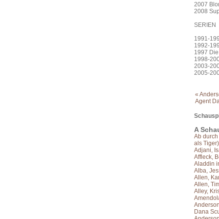
2007 Blo
2008 Sup
SERIEN
1991-199
1992-199
1997 Die
1998-2002
2003-200
2005-200
« Anderso
Agent Da
Schauspi
A Schau
Ab durch 
als Tiger)
Adjani, I
Affleck, 
Aladdin i
Alba, Jes
Allen, Ka
Allen, Ti
Alley, Kri
Amendola
Anderson,
Dana Scul
Anderson