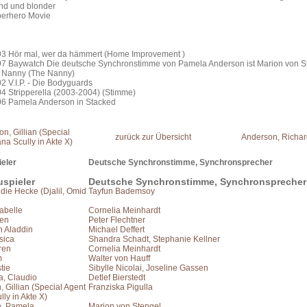
nd und blonder
erhero Movie
3 Hör mal, wer da hämmert (Home Improvement )
7 Baywatch Die deutsche Synchronstimme von Pamela Anderson ist Marion von S
 Nanny (The Nanny)
 V.I.P. - Die Bodyguards
4 Stripperella (2003-2004) (Stimme)
6 Pamela Anderson in Stacked
n, Gillian (Special
zurück zur Übersicht
Anderson, Richa
na Scully in Akte X)
eler
Deutsche Synchronstimme, Synchronsprecher
spieler
Deutsche Synchronstimme, Synchronsprecher
die Hecke (Djalil, Omid
Tayfun Bademsoy
sabelle
Cornelia Meinhardt
Ben
Peter Flechtner
n Aladdin
Michael Deffert
sica
Shandra Schadt, Stephanie Kellner
ren
Cornelia Meinhardt
m
Walter von Hauff
stie
Sibylle Nicolai, Joseline Gassen
, Claudio
Detlef Bierstedt
 Gillian (Special Agent
Franziska Pigulla
ly in Akte X)
, Pamela
Marion von Stengel