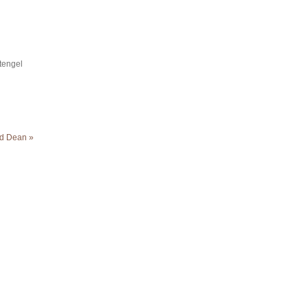
tengel
rd Dean »