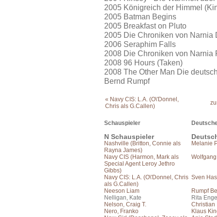
2005 Königreich der Himmel (K
2005 Batman Begins
2005 Breakfast on Pluto
2005 Die Chroniken von Narnia 
2006 Seraphim Falls
2008 Die Chroniken von Narnia 
2008 96 Hours (Taken)
2008 The Other Man Die deutsc
Bernd Rumpf
« Navy CIS: L.A. (O\'Donnel,
zu
Chris als G.Callen)
Schauspieler
Deutsche
N Schauspieler
Deutsc
Nashville (Britton, Connie als
Melanie 
Rayna James)
Navy CIS (Harmon, Mark als
Wolfgang
Special Agent Leroy Jethro
Gibbs)
Navy CIS: L.A. (O\'Donnel, Chris
Sven Has
als G.Callen)
Neeson Liam
Rumpf Be
Nelligan, Kate
Rita Eng
Nelson, Craig T.
Christian
Nero, Franko
Klaus Kin