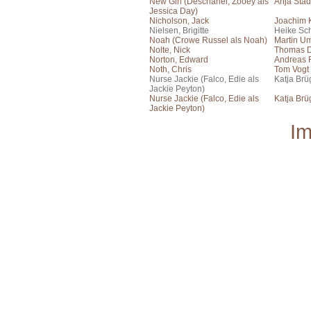
New Girl (Deschanel, Zooey als
Anja Stad
Jessica Day)
Nicholson, Jack
Joachim 
Nielsen, Brigitte
Heike Sch
Noah (Crowe Russel als Noah)
Martin U
Nolte, Nick
Thomas 
Norton, Edward
Andreas F
Noth, Chris
Tom Vogt
Nurse Jackie (Falco, Edie als
Katja Brü
Jackie Peyton)
Nurse Jackie (Falco, Edie als
Katja Brü
Jackie Peyton)
I