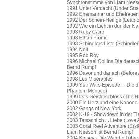
Synchronstimme von Liam Neeso
1991 Unter Verdacht (Under Sus
1992 Ehemänner und Ehefrauen
1992 Der Schein-Heilige (Leap o
1992 Wie ein Licht in dunkler Na
1993 Ruby Cairo
1993 Ethan Frome
1993 Schindlers Liste (Schindler\'
1994 Nell
1995 Rob Roy
1996 Michael Collins Die deuts
Bernd Rumpf
1996 Davor und danach (Before A
1998 Les Misérables
1999 Star Wars Episode I - Die 
Phantom Menace)
1999 Das Geisterschloss (The H
2000 Ein Herz und eine Kanone
2002 Gangs of New York
2002 K-19 - Showdown in der Ti
2003 Tatsächlich ... Liebe (Love 
2003 Coral Reef Adventure (Erz
Liam Neeson ist Bernd Rumpf
2004 Kinsey - Die Wahrheit über