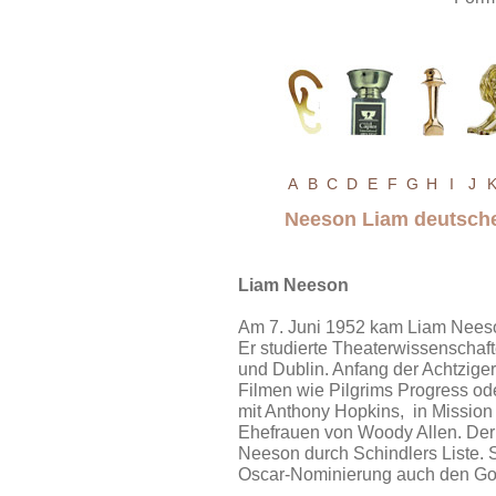
A
B
C
D
E
F
G
H
I
J
Neeson Liam deutsch
Liam Neeson
Am 7. Juni 1952 kam Liam Neeso
Er studierte Theaterwissenschafte
und Dublin. Anfang der Achtzige
Filmen wie Pilgrims Progress ode
mit Anthony Hopkins, in Missio
Ehefrauen von Woody Allen. Der
Neeson durch Schindlers Liste. 
Oscar-Nominierung auch den Go