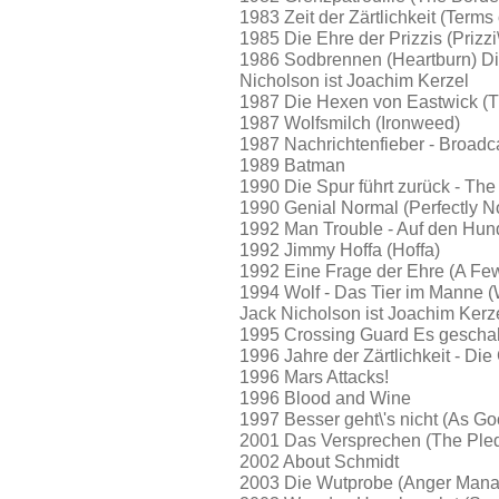
1983 Zeit der Zärtlichkeit (Term
1985 Die Ehre der Prizzis (Prizzi
1986 Sodbrennen (Heartburn) D
Nicholson ist Joachim Kerzel
1987 Die Hexen von Eastwick (T
1987 Wolfsmilch (Ironweed)
1987 Nachrichtenfieber - Broad
1989 Batman
1990 Die Spur führt zurück - Th
1990 Genial Normal (Perfectly N
1992 Man Trouble - Auf den Hu
1992 Jimmy Hoffa (Hoffa)
1992 Eine Frage der Ehre (A F
1994 Wolf - Das Tier im Manne 
Jack Nicholson ist Joachim Kerz
1995 Crossing Guard Es geschah
1996 Jahre der Zärtlichkeit - Di
1996 Mars Attacks!
1996 Blood and Wine
1997 Besser geht\'s nicht (As Go
2001 Das Versprechen (The Ple
2002 About Schmidt
2003 Die Wutprobe (Anger Man