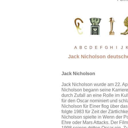
A
B
C
D
E
F
G
H
I
J
Jack Nicholson deutsch
Jack Nicholson
Jack Nicholson wurde am 22. Apr
Nicholson begann seine Karriere
durch Zufall an eine Rolle im Ku
für den Oscar nominiert und sch
Nicholson für Einer flog über da
folgte 1983 für Zeit der Zärtlichkei
Nicholson spielte in Wenn der P
Ehre oder Mars Attacks. Der Film
1998 seinen dritten Oscar ein. Z