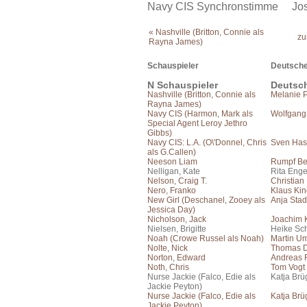
Navy CIS Synchronstimme Jos
« Nashville (Britton, Connie als
zu
Rayna James)
Schauspieler
Deutsche
N Schauspieler
Deutsc
Nashville (Britton, Connie als
Melanie 
Rayna James)
Navy CIS (Harmon, Mark als
Wolfgang
Special Agent Leroy Jethro
Gibbs)
Navy CIS: L.A. (O\'Donnel, Chris
Sven Has
als G.Callen)
Neeson Liam
Rumpf Be
Nelligan, Kate
Rita Eng
Nelson, Craig T.
Christian
Nero, Franko
Klaus Kin
New Girl (Deschanel, Zooey als
Anja Stad
Jessica Day)
Nicholson, Jack
Joachim 
Nielsen, Brigitte
Heike Sch
Noah (Crowe Russel als Noah)
Martin U
Nolte, Nick
Thomas 
Norton, Edward
Andreas F
Noth, Chris
Tom Vogt
Nurse Jackie (Falco, Edie als
Katja Brü
Jackie Peyton)
Nurse Jackie (Falco, Edie als
Katja Brü
Jackie Peyton)