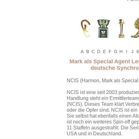
A
B
C
D
E
F
G
H
I
J
Mark als Special Agent L
deutsche Synchr
NCIS (Harmon, Mark als Special 
NCIS ist eine seit 2003 produzie
Handlung steht ein Ermittlerteam
(NCIS). Dieses Team klärt Verbre
oder die Opfer sind. NCIS ist ein
Sie selbst hat ebenfalls einen Ab
ist noch ein weiteres Spin-off g
11 Staffeln ausgestrahlt. Die Se
USA und in Deutschland.