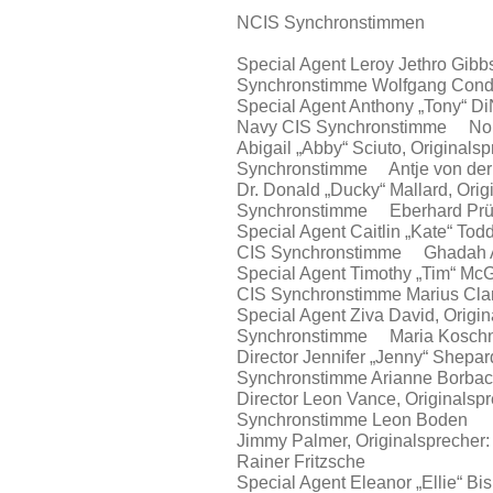
NCIS Synchronstimmen
Special Agent Leroy Jethro Gibb
Synchronstimme Wolfgang Cond
Special Agent Anthony „Tony“ Di
Navy CIS Synchronstimme Nor
Abigail „Abby“ Sciuto, Originals
Synchronstimme Antje von der
Dr. Donald „Ducky“ Mallard, Ori
Synchronstimme Eberhard Prü
Special Agent Caitlin „Kate“ Tod
CIS Synchronstimme Ghadah A
Special Agent Timothy „Tim“ McG
CIS Synchronstimme Marius Cla
Special Agent Ziva David, Origi
Synchronstimme Maria Kosch
Director Jennifer „Jenny“ Shepar
Synchronstimme Arianne Borba
Director Leon Vance, Originalsp
Synchronstimme Leon Boden
Jimmy Palmer, Originalspreche
Rainer Fritzsche
Special Agent Eleanor „Ellie“ Bi