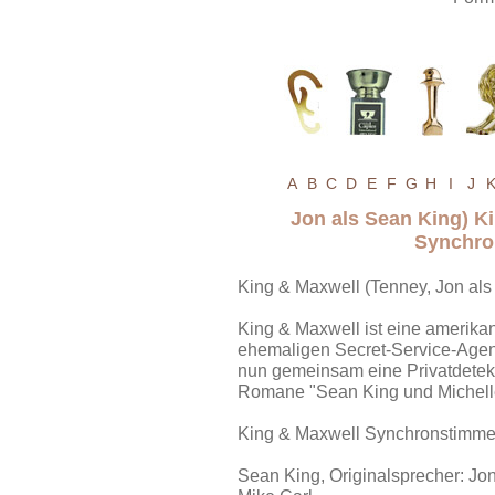
A
B
C
D
E
F
G
H
I
J
Jon als Sean King) K
Synchro
King & Maxwell (Tenney, Jon als
King & Maxwell ist eine amerikan
ehemaligen Secret-Service-Agen
nun gemeinsam eine Privatdetekt
Romane "Sean King und Michelle
King & Maxwell Synchronstimm
Sean King, Originalsprecher: J