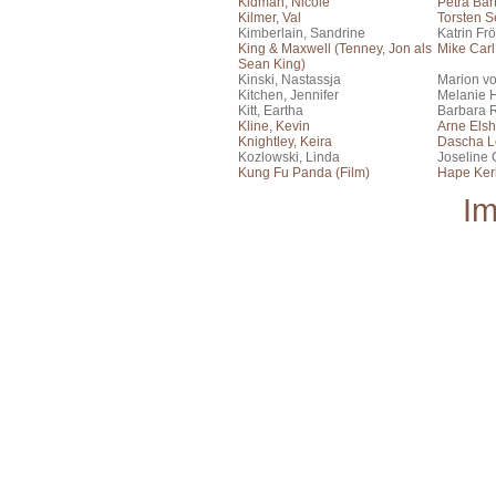
Kidman, Nicole
Petra Bar
Kilmer, Val
Torsten S
Kimberlain, Sandrine
Katrin Frö
King & Maxwell (Tenney, Jon als
Mike Carl
Sean King)
Kinski, Nastassja
Marion v
Kitchen, Jennifer
Melanie 
Kitt, Eartha
Barbara 
Kline, Kevin
Arne Elsh
Knightley, Keira
Dascha L
Kozlowski, Linda
Joseline
Kung Fu Panda (Film)
Hape Kerk
I