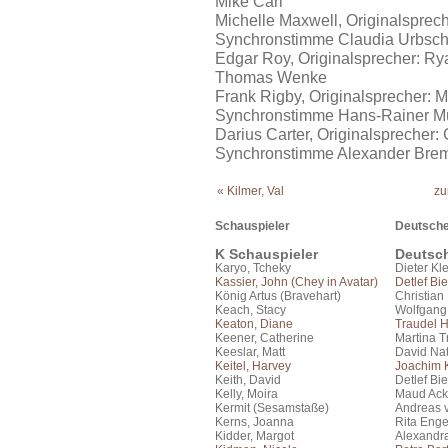
Mike Carl
Michelle Maxwell, Originalsprec
Synchronstimme Claudia Urbsch
Edgar Roy, Originalsprecher: R
Thomas Wenke
Frank Rigby, Originalsprecher: 
Synchronstimme Hans-Rainer Mü
Darius Carter, Originalsprecher: 
Synchronstimme Alexander Bre
« Kilmer, Val
zu
Schauspieler
Deutsche
K Schauspieler
Deutsc
Karyo, Tcheky
Dieter Kl
Kassier, John (Chey in Avatar)
Detlef Bie
König Artus (Bravehart)
Christian
Keach, Stacy
Wolfgang
Keaton, Diane
Traudel 
Keener, Catherine
Martina T
Keeslar, Matt
David Na
Keitel, Harvey
Joachim K
Keith, David
Detlef Bie
Kelly, Moira
Maud Ac
Kermit (Sesamstaße)
Andreas 
Kerns, Joanna
Rita Eng
Kidder, Margot
Alexandr